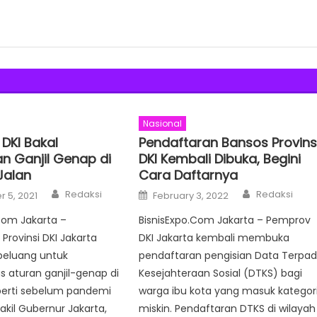
Nasional
DKI Bakal
Pendaftaran Bansos Provins
an Ganjil Genap di
DKI Kembali Dibuka, Begini
Jalan
Cara Daftarnya
Author
Author
Posted
Redaksi
Redaksi
 5, 2021
February 3, 2022
on
Com Jakarta –
BisnisExpo.Com Jakarta – Pemprov
Provinsi DKI Jakarta
DKI Jakarta kembali membuka
eluang untuk
pendaftaran pengisian Data Terpa
 aturan ganjil-genap di
Kesejahteraan Sosial (DTKS) bagi
perti sebelum pandemi
warga ibu kota yang masuk kategor
akil Gubernur Jakarta,
miskin. Pendaftaran DTKS di wilayah