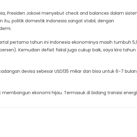
nia, Presiden Jokowi menyebut check and balances dalam sist
 itu, politik domestik Indonesia sangat stabil, dengan
demi.
uartal pertama tahun ini Indonesia ekonominya masih tumbuh 5,
 (persen). Kemudian defisit fiskal juga cukup baik, saya kira tahun
adangan devisa sebesar USD135 miliar dan bisa untuk 6-7 bulan
tuk membangun ekonomi hijau. Termasuk di bidang transisi energi