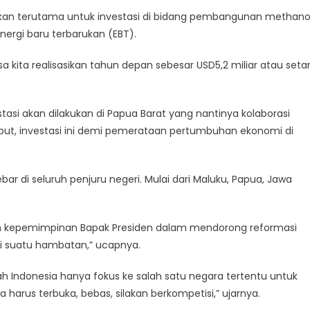
ukan terutama untuk investasi di bidang pembangunan methanol
nergi baru terbarukan (EBT).
ia
sa kita realisasikan tahun depan sebesar USD5,2 miliar atau seta
si akan dilakukan di Papua Barat yang nantinya kolaborasi
but, investasi ini demi pemerataan pertumbuhan ekonomi di
ebar di seluruh penjuru negeri. Mulai dari Maluku, Papua, Jawa
awah kepemimpinan Bapak Presiden dalam mendorong reformasi
di suatu hambatan,” ucapnya.
h Indonesia hanya fokus ke salah satu negara tertentu untuk
harus terbuka, bebas, silakan berkompetisi,” ujarnya.