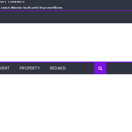
ang Bisnis Industri Kecantikan
las
oratorium Terkini
osial
port Tourism
EVENT
PROPERTY
REDAKSI