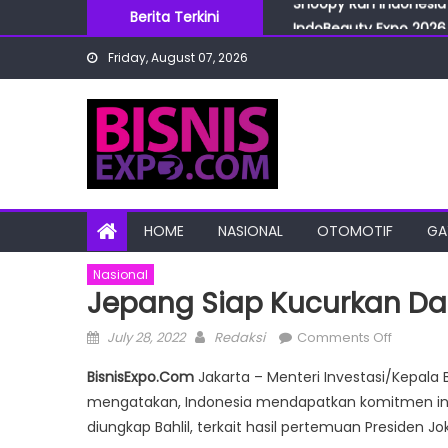
Skip
Berita Terkini
IndoBeauty Expo 2026 
to
Menteri Perindustrian 
Friday, August 07, 2026
content
IndoHealthcare Gakesl
BRI Cabang Mega Kuni
Snoopy Run Indonesia 
HOME
NASIONAL
OTOMOTIF
GA
Nasional
Jepang Siap Kucurkan Dan
Posted
Author
on
July 28, 2022
Redaksi
Comments Off
on
Jepang
BisnisExpo.Com
Jakarta – Menteri Investasi/Kepala
Siap
mengatakan, Indonesia mendapatkan komitmen inves
Kucurka
diungkap Bahlil, terkait hasil pertemuan Presiden
Dana