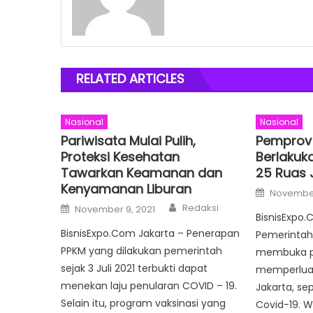
RELATED ARTICLES
Nasional
Nasional
Pariwisata Mulai Pulih,
Pemprov 
Proteksi Kesehatan
Berlakuk
Tawarkan Keamanan dan
25 Ruas 
Kenyamanan Liburan
Posted
November
on
Author
Posted
Redaksi
November 9, 2021
on
BisnisExpo.
BisnisExpo.Com Jakarta – Penerapan
Pemerintah 
PPKM yang dilakukan pemerintah
membuka p
sejak 3 Juli 2021 terbukti dapat
memperluas
menekan laju penularan COVID – 19.
Jakarta, se
Selain itu, program vaksinasi yang
Covid-19. W