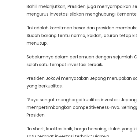
Bahlil melanjutkan, Presiden juga menyampaikan s
mengurus investasi silakan menghubungi Kementeri
“Ini adalah komitmen besar dan presiden membuka 
Sudah barang tentu norma, kaidah, aturan tetap ki
menutup.
Sebelumnya dalam pertemuan dengan sejumlah CE
salah satu tempat investasi terbaik.
Presiden Jokowi menyatakan Jepang merupakan salah
yang berkualitas.
“Saya sangat menghargai kualitas investasi Jepang
mempertimbangkan competitiveness-nya. Sehingga d
Presiden.
“In short, kualitas baik, harga bersaing, itulah ya
satu tempat investasi terbaik,” ujarnya.