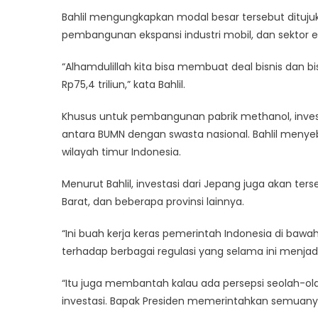
Puluhan
Bahlil mengungkapkan modal besar tersebut dituj
Triliun
pembangunan ekspansi industri mobil, dan sektor e
ke
Indones
“Alhamdulillah kita bisa membuat deal bisnis dan bi
Rp75,4 triliun,” kata Bahlil.
Khusus untuk pembangunan pabrik methanol, investa
antara BUMN dengan swasta nasional. Bahlil menye
wilayah timur Indonesia.
Menurut Bahlil, investasi dari Jepang juga akan ters
Barat, dan beberapa provinsi lainnya.
“Ini buah kerja keras pemerintah Indonesia di b
terhadap berbagai regulasi yang selama ini menja
“Itu juga membantah kalau ada persepsi seolah-ola
investasi. Bapak Presiden memerintahkan semuanya 