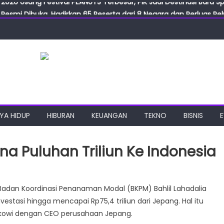
Resmi Dibuka, Hadirkan 65 Peserta dari 8 Negara dan Perluas Pelu
Resmikan ILF dan IGT Expo 2026, Industri Manufaktur Siap Naik Ke
ab Expo 2026 Resmi Digelar, Tampilkan Teknologi Medis dan Lab
ngan Gulirkan Program Jumat Berkah, Wujud Nyata Kepedulian S
2026 Usung Festival PEANUTS Terbesar, PIK Jadi Destinasi Baru S
YA HIDUP
HIBURAN
KEUANGAN
TEKNO
BISNIS
a Puluhan Triliun Ke Indonesia
 Badan Koordinasi Penanaman Modal (BKPM) Bahlil Lahadalia
tasi hingga mencapai Rp75,4 triliun dari Jepang. Hal itu
n
 Jokowi dengan CEO perusahaan Jepang.