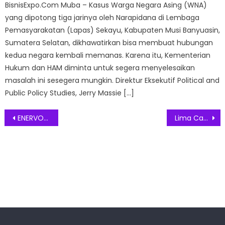
BisnisExpo.Com Muba – Kasus Warga Negara Asing (WNA)
yang dipotong tiga jarinya oleh Narapidana di Lembaga
Pemasyarakatan (Lapas) Sekayu, Kabupaten Musi Banyuasin,
Sumatera Selatan, dikhawatirkan bisa membuat hubungan
kedua negara kembali memanas. Karena itu, Kementerian
Hukum dan HAM diminta untuk segera menyelesaikan
masalah ini sesegera mungkin. Direktur Eksekutif Political and
Public Policy Studies, Jerry Massie […]
Post
ENERVON-C Dukung Atlet Muda Indonesia Kejar Prestasi di Cabang Atletik
Lima Cara Temukan Keseimbangan Hidup dengan Garmin Venu Sq 2
navigation