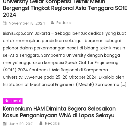
University Gelar Kompetisi Teknik Mesin
Bergengsi Tingkat Regional Asia Tenggara SOfE
2024
Author
Posted
Redaksi
November 18, 2024
on
BisnisExpo.com Jakarta – Sebagai bentuk dedikasi yang kuat
untuk memajukan pendidikan sekaligus berperan sebagai
pelopor dalam perkembangan pesat di bidang teknik mesin
se-Asia Tenggara, Sampoerna University dengan bangga
menyelenggarakan kompetisi Speak Out for Engineering
(SOfE) 2024 Southeast Asia Regional di Sampoerna
University, L’Avenue pada 25-26 Oktober 2024. Dikelola oleh
Institution of Mechanical Engineers (IMechE) Sampoerna […]
Nasional
Kemenkum HAM Diminta Segera Selesaikan
Kasus Penganiayaan WNA di Lapas Sekayu
Author
Posted
Redaksi
June 29, 2021
on