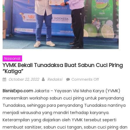
Nasional
YVMK Bekali Tunadaksa Buat Sabun Cuci Piring
“Katiga”
Posted
Author
on
October 22, 2022
Redaksi
Comments Off
on
YVMK
BisnisExpo.com
Jakarta – Yayasan Visi Maha Karya (YVMK)
Bekali
meresmikan workshop sabun cuci piring untuk penyandang
Tunadaksa
Tunadaksa, sehingga para penyandang Tunadaksa nantinya
Buat
Sabun
menjadi wirausaha yang mandiri terhadap karyanya.
Cuci
Keterampilan yang diajarkan oleh YVMK tersebut seperti
Piring
membuat sanitizer, sabun cuci tangan, sabun cuci piring dan