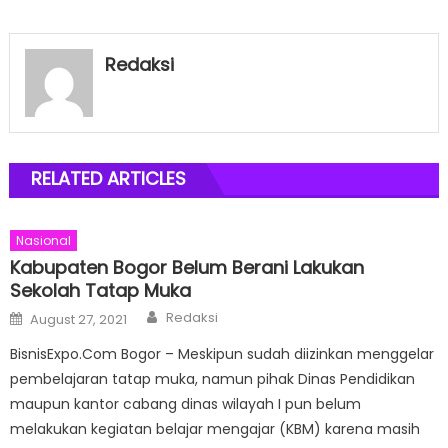
Redaksi
RELATED ARTICLES
Nasional
Kabupaten Bogor Belum Berani Lakukan
Sekolah Tatap Muka
Author
Posted
Redaksi
August 27, 2021
on
BisnisExpo.Com Bogor – Meskipun sudah diizinkan menggelar
pembelajaran tatap muka, namun pihak Dinas Pendidikan
maupun kantor cabang dinas wilayah I pun belum
melakukan kegiatan belajar mengajar (KBM) karena masih