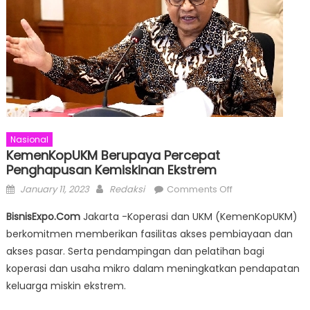
Nasional
KemenKopUKM Berupaya Percepat
Penghapusan Kemiskinan Ekstrem
Posted
Author
on
January 11, 2023
Redaksi
Comments Off
on
KemenKopUKM
BisnisExpo.Com
Jakarta -Koperasi dan UKM (KemenKopUKM)
Berupaya
berkomitmen memberikan fasilitas akses pembiayaan dan
Percepat
akses pasar. Serta pendampingan dan pelatihan bagi
Penghapusan
Kemiskinan
koperasi dan usaha mikro dalam meningkatkan pendapatan
Ekstrem
keluarga miskin ekstrem.