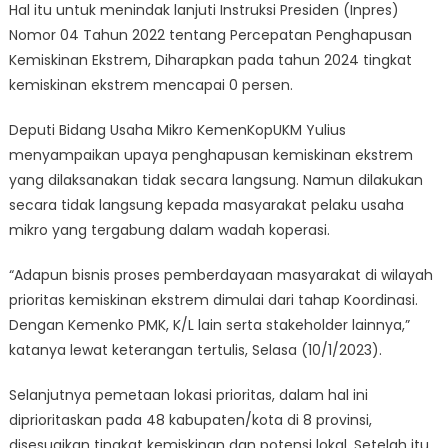
Hal itu untuk menindak lanjuti Instruksi Presiden (Inpres)
Nomor 04 Tahun 2022 tentang Percepatan Penghapusan
Kemiskinan Ekstrem, Diharapkan pada tahun 2024 tingkat
kemiskinan ekstrem mencapai 0 persen.
Deputi Bidang Usaha Mikro KemenKopUKM Yulius
menyampaikan upaya penghapusan kemiskinan ekstrem
yang dilaksanakan tidak secara langsung. Namun dilakukan
secara tidak langsung kepada masyarakat pelaku usaha
mikro yang tergabung dalam wadah koperasi.
“Adapun bisnis proses pemberdayaan masyarakat di wilayah
prioritas kemiskinan ekstrem dimulai dari tahap Koordinasi.
Dengan Kemenko PMK, K/L lain serta stakeholder lainnya,”
katanya lewat keterangan tertulis, Selasa (10/1/2023).
Selanjutnya pemetaan lokasi prioritas, dalam hal ini
diprioritaskan pada 48 kabupaten/kota di 8 provinsi,
disesuaikan tingkat kemiskinan dan potensi lokal. Setelah itu,