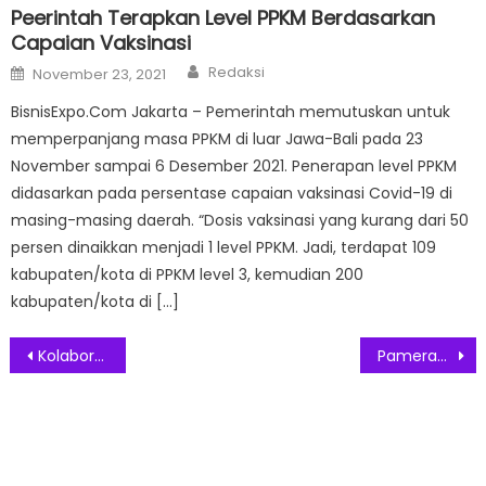
Peerintah Terapkan Level PPKM Berdasarkan
Capaian Vaksinasi
Author
Posted
Redaksi
November 23, 2021
on
BisnisExpo.Com Jakarta – Pemerintah memutuskan untuk
memperpanjang masa PPKM di luar Jawa-Bali pada 23
November sampai 6 Desember 2021. Penerapan level PPKM
didasarkan pada persentase capaian vaksinasi Covid-19 di
masing-masing daerah. “Dosis vaksinasi yang kurang dari 50
persen dinaikkan menjadi 1 level PPKM. Jadi, terdapat 109
kabupaten/kota di PPKM level 3, kemudian 200
kabupaten/kota di […]
Post
Kolaborasi Niagahoster x KiriminAja, Ajak UMKM Jelajahi Potensi Digital Baru
Pameran Otomotif IIMS 2023 Siap Digelar
navigation