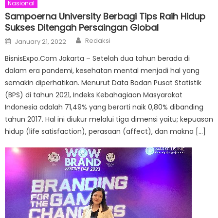
Nasional
Sampoerna University Berbagi Tips Raih Hidup
Sukses Ditengah Persaingan Global
Author
Posted
Redaksi
January 21, 2022
on
BisnisExpo.Com Jakarta – Setelah dua tahun berada di
dalam era pandemi, kesehatan mental menjadi hal yang
semakin diperhatikan. Menurut Data Badan Pusat Statistik
(BPS) di tahun 2021, Indeks Kebahagiaan Masyarakat
Indonesia adalah 71,49% yang berarti naik 0,80% dibanding
tahun 2017. Hal ini diukur melalui tiga dimensi yaitu; kepuasan
hidup (life satisfaction), perasaan (affect), dan makna […]