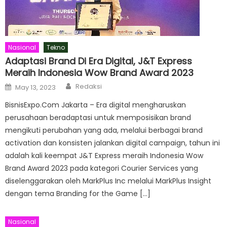
Nasional
Tekno
Adaptasi Brand Di Era Digital, J&T Express
Meraih Indonesia Wow Brand Award 2023
Author
Posted
Redaksi
May 13, 2023
on
BisnisExpo.Com Jakarta – Era digital mengharuskan
perusahaan beradaptasi untuk memposisikan brand
mengikuti perubahan yang ada, melalui berbagai brand
activation dan konsisten jalankan digital campaign, tahun ini
adalah kali keempat J&T Express meraih Indonesia Wow
Brand Award 2023 pada kategori Courier Services yang
diselenggarakan oleh MarkPlus Inc melalui MarkPlus Insight
dengan tema Branding for the Game […]
Nasional