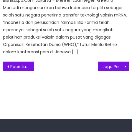
BisnisExpo.Com Jakarta – Menteri Luar Negeri RI Retno
Marsudi mengumumkan bahwa Indonesia terpilih sebagai
salah satu negara penerima transfer teknologi vaksin mRNA.
“Indonesia dan perusahaan farmasi Bio Farma telah
dipercayai sebagai salah satu negara yang mengikuti
pelatihan produksi vaksin dalam pusat yang digagas
Organisasi Kesehatan Dunia (WHO),” tutur Menlu Retno
dalam konferensi pers di Jenewa […]
Post
Pecinta Mercedes-Benz Akan Bertemu di Ajang Marceday-Benz di Parahiyangan Bandung
Jaga Penampilan, Shezy Idris dan Cut Mila Pilih Perawatan di Inov Glow Sunter
navigation