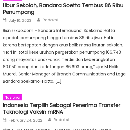
Libur Sekolah, Bandara Soetta Tembus 86 Ribu
Penumpang
Author
Posted
Redaksi
July 10, 2023
on
BisnisExpo.com – Bandara Internasional Soekarno Hatta
dipadati penumpang hingga tembus 86 ribu jiwa. Hal ini
karena bertepatan dengan arus balik masa liburan sekolah.
“Hari ini total keseluruhan pergerakan penumpang 166.743
orang mayoritas anak-anak. Terdiri dari keberangkatan
80.050 orang dan kedatangan 86.693 orang,” ujar M Holik
Muardi, Senior Manager of Branch Communication and Legal
Bandara Soekarno-Hatta, […]
Nasional
Indonesia Terpilih Sebagai Penerima Transfer
Teknologi Vaksin mRNA
Author
Posted
Redaksi
February 24, 2022
on