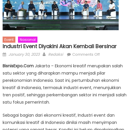
Event
Nasional
Industri Event Diyakini Akan Kembali Bersinar
Posted
Author
on
January 30, 2023
Redaksi
Comments Off
on
Industri
BisnisExpo.Com
Jakarta – Ekonomi kreatif merupakan salah
Event
satu sektor yang diharapkan mampu menjadi pilar
Diyakini
perekonomian Indonesia. Saat ini, pertumbuhan ekonomi
Akan
Kembali
kreatif di Indonesia, termasuk industri event, menunjukkan
Bersinar
tren positif, sehingga perkembangan sektor ini menjadi salah
satu fokus pemerintah.
Sebagai bagian dari ekonomi kreatif, Industri event dan
komunikasi kreatif di Indonesia dinilai masih menyimpan
potensi yang sangat besar. Kondisi ini belum dimaksimalkan