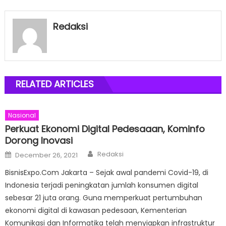
Redaksi
RELATED ARTICLES
Nasional
Perkuat Ekonomi Digital Pedesaaan, Kominfo
Dorong Inovasi
Author
Posted
Redaksi
December 26, 2021
on
BisnisExpo.Com Jakarta – Sejak awal pandemi Covid-19, di
Indonesia terjadi peningkatan jumlah konsumen digital
sebesar 21 juta orang. Guna memperkuat pertumbuhan
ekonomi digital di kawasan pedesaan, Kementerian
Komunikasi dan Informatika telah menyiapkan infrastruktur