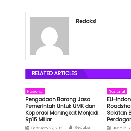
Redaksi
RELATED ARTICLES
Nasional
Nasional
Pengadaan Barang Jasa
EU-Indon
Pemerintah Untuk UMK dan
Roadsho
Koperasi Meningkat Menjadi
Selatan 
Rp15 Miliar
Perdagan
Author
Posted
Posted
Redaksi
February 27, 2021
June 16, 
on
on