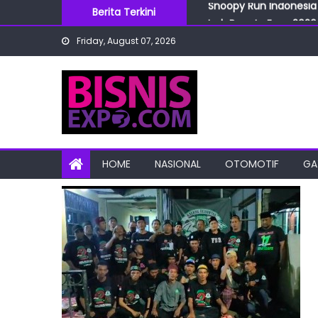
Snoopy Run Indonesia 
Skip
Berita Terkini
IndoBeauty Expo 2026 
to
Menteri Perindustrian 
Friday, August 07, 2026
content
IndoHealthcare Gakesl
BRI Cabang Mega Kuni
Snoopy Run Indonesia 
HOME
NASIONAL
OTOMOTIF
GA