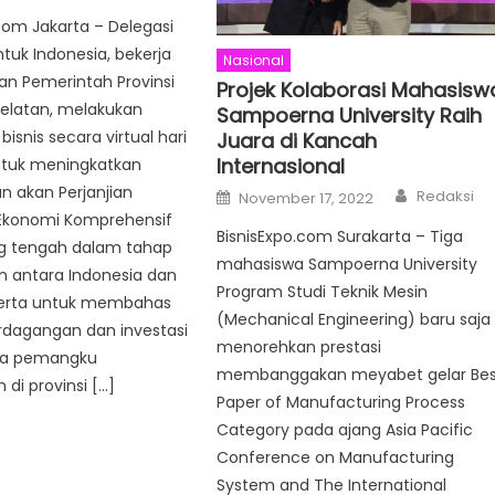
Com Jakarta – Delegasi
ntuk Indonesia, bekerja
Nasional
n Pemerintah Provinsi
Projek Kolaborasi Mahasisw
elatan, melakukan
Sampoerna University Raih
isnis secara virtual hari
Juara di Kancah
Internasional
untuk meningkatkan
Author
akan Perjanjian
Posted
Redaksi
November 17, 2022
on
Ekonomi Komprehensif
BisnisExpo.com Surakarta – Tiga
g tengah dalam tahap
mahasiswa Sampoerna University
n antara Indonesia dan
Program Studi Teknik Mesin
 serta untuk membahas
(Mechanical Engineering) baru saja
rdagangan dan investasi
menorehkan prestasi
ra pemangku
membanggakan meyabet gelar Bes
 di provinsi […]
Paper of Manufacturing Process
Category pada ajang Asia Pacific
Conference on Manufacturing
System and The International