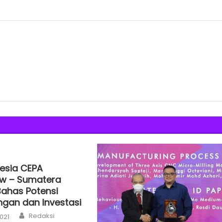
esia CEPA
w – Sumatera
Bahas Potensi
gan dan Investasi
Author
Redaksi
2021