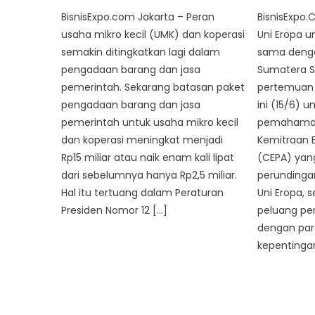
BisnisExpo.com Jakarta – Peran
BisnisExpo.
usaha mikro kecil (UMK) dan koperasi
Uni Eropa u
semakin ditingkatkan lagi dalam
sama denga
pengadaan barang dan jasa
Sumatera S
pemerintah. Sekarang batasan paket
pertemuan b
pengadaan barang dan jasa
ini (15/6) 
pemerintah untuk usaha mikro kecil
pemahaman 
dan koperasi meningkat menjadi
Kemitraan 
Rp15 miliar atau naik enam kali lipat
(CEPA) yan
dari sebelumnya hanya Rp2,5 miliar.
perundinga
Hal itu tertuang dalam Peraturan
Uni Eropa,
Presiden Nomor 12 […]
peluang pe
dengan pa
kepentingan