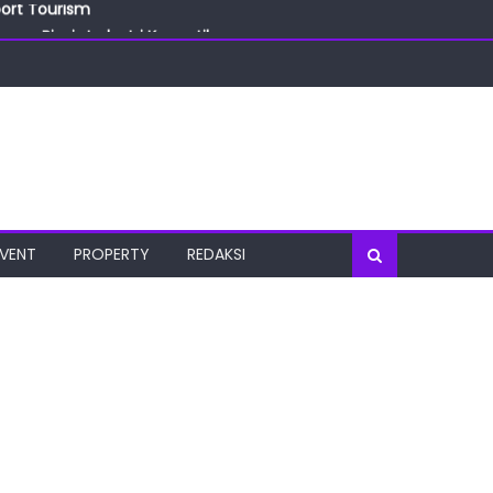
port Tourism
ang Bisnis Industri Kecantikan
las
oratorium Terkini
osial
port Tourism
EVENT
PROPERTY
REDAKSI