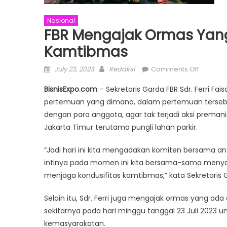
Nasional
FBR Mengajak Ormas Yang
Kamtibmas
Posted
Author
on
July 23, 2023
Redaksi
Comments Off
on
FBR
BisnisExpo.com
– Sekretaris Garda FBR Sdr. Ferri F
Mengaj
pertemuan yang dimana, dalam pertemuan tersebu
Ormas
dengan para anggota, agar tak terjadi aksi preman
Yang
Lain
Jakarta Timur terutama pungli lahan parkir.
Untuk
“Jadi hari ini kita mengadakan komiten bersama a
Menjag
Kamtib
intinya pada momen ini kita bersama-sama meny
menjaga kondusifitas kamtibmas,” kata Sekretaris Ga
Selain itu, Sdr. Ferri juga mengajak ormas yang ada
sekitarnya pada hari minggu tanggal 23 Juli 2023
kemasyarakatan.