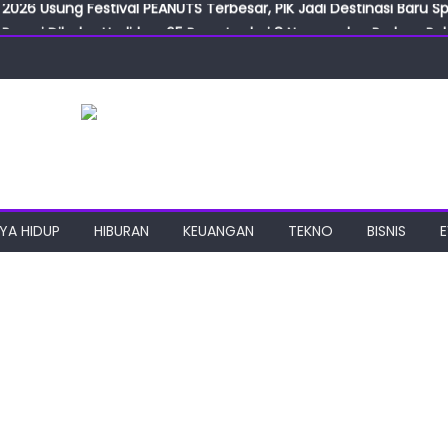
2026 Usung Festival PEANUTS Terbesar, PIK Jadi Destinasi Baru S
Resmi Dibuka, Hadirkan 65 Peserta dari 8 Negara dan Perluas Pelu
Resmikan ILF dan IGT Expo 2026, Industri Manufaktur Siap Naik Ke
ab Expo 2026 Resmi Digelar, Tampilkan Teknologi Medis dan Lab
ngan Gulirkan Program Jumat Berkah, Wujud Nyata Kepedulian S
2026 Usung Festival PEANUTS Terbesar, PIK Jadi Destinasi Baru S
YA HIDUP
HIBURAN
KEUANGAN
TEKNO
BISNIS