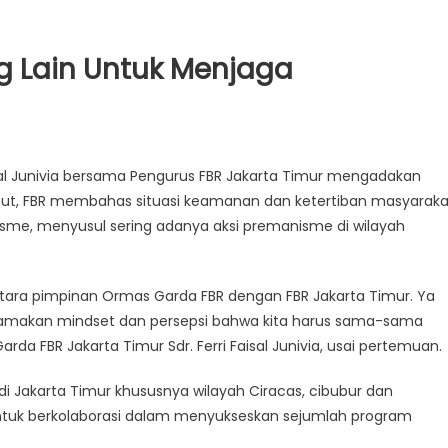
 Lain Untuk Menjaga
aisal Junivia bersama Pengurus FBR Jakarta Timur mengadakan
ak
t, FBR membahas situasi keamanan dan ketertiban masyaraka
isme, menyusul sering adanya aksi premanisme di wilayah
ntara pimpinan Ormas Garda FBR dengan FBR Jakarta Timur. Ya
a
mas
amakan mindset dan persepsi bahwa kita harus sama-sama
rda FBR Jakarta Timur Sdr. Ferri Faisal Junivia, usai pertemuan.
 di Jakarta Timur khususnya wilayah Ciracas, cibubur dan
 untuk berkolaborasi dalam menyukseskan sejumlah program