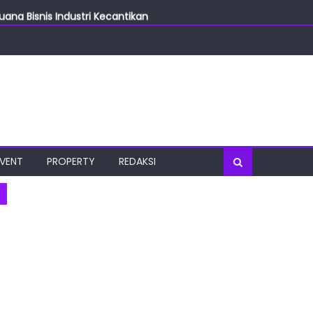
ang Bisnis Industri Kecantikan
las
oratorium Terkini
osial
port Tourism
EVENT
PROPERTY
REDAKSI