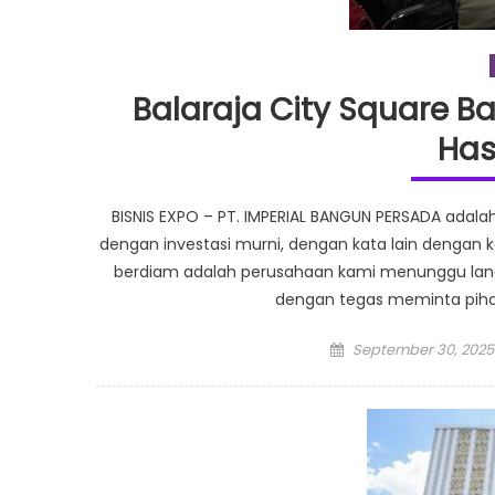
Balaraja City Square B
Has
BISNIS EXPO – PT. IMPERIAL BANGUN PERSADA adalah
dengan investasi murni, dengan kata lain dengan k
berdiam adalah perusahaan kami menunggu langka
dengan tegas meminta pih
Posted
September 30, 2025
on