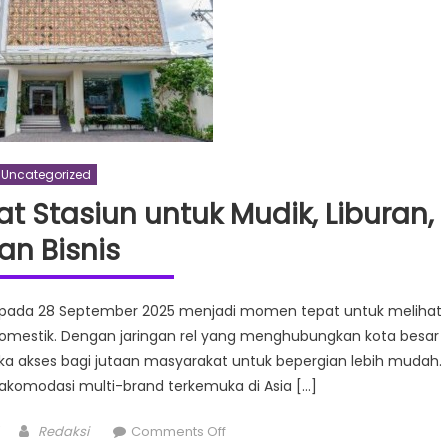
Laris
Yang
Prospek
Hasilkan
Cuan
Uncategorized
at Stasiun untuk Mudik, Liburan,
an Bisnis
tuh pada 28 September 2025 menjadi momen tepat untuk melihat
omestik. Dengan jaringan rel yang menghubungkan kota besar
a akses bagi jutaan masyarakat untuk bepergian lebih mudah.
m akomodasi multi-brand terkemuka di Asia […]
Author
on
Redaksi
Comments Off