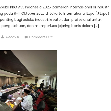
mbuka PRO AVL Indonesia 2025, pameran internasional di industri
ung pada 9–11 Oktober 2025 di Jakarta International Expo (JIExpo)
ting bagi pelaku industri, kreator, dan profesional untuk
i pengetahuan, dan memperluas jejaring bisnis dalam […]
Author
on
Redaksi
Comments Off
PRO
AVL
Indonesia
2025,
Ajang
Kolaborasi
dan
Inovasi
Terkini
Industri
Audio-
Visual