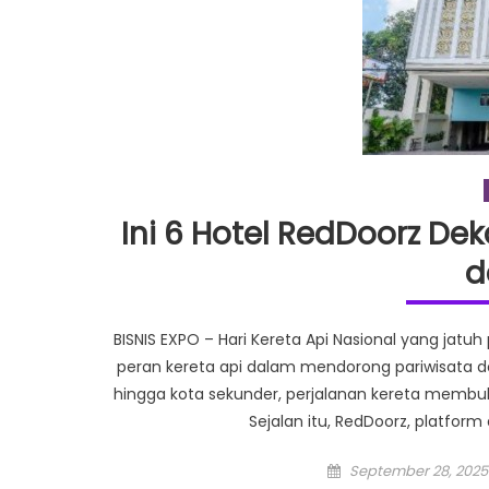
Ini 6 Hotel RedDoorz Dek
d
BISNIS EXPO – Hari Kereta Api Nasional yang ja
peran kereta api dalam mendorong pariwisata d
hingga kota sekunder, perjalanan kereta membuk
Sejalan itu, RedDoorz, platfor
Posted
September 28, 2025