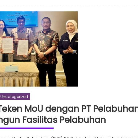
Ini
6
Hotel
RedDoorz
Dekat
Stasiun
untuk
Mudik,
Liburan,
dan
Bisnis
Uncategorized
 Teken MoU dengan PT Pelabuha
ngun Fasilitas Pelabuhan