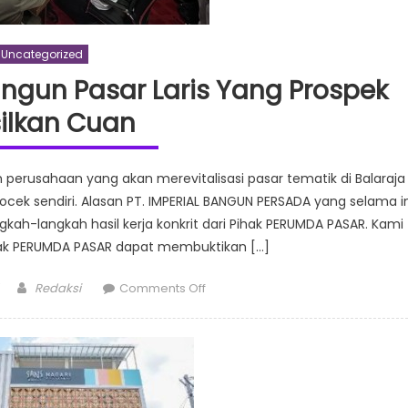
Uncategorized
angun Pasar Laris Yang Prospek
ilkan Cuan
 perusahaan yang akan merevitalisasi pasar tematik di Balaraja
ocek sendiri. Alasan PT. IMPERIAL BANGUN PERSADA yang selama in
h-langkah hasil kerja konkrit dari Pihak PERUMDA PASAR. Kami
ak PERUMDA PASAR dapat membuktikan […]
Author
on
Redaksi
Comments Off
Balaraja
City
Square
Bangun
Pasar