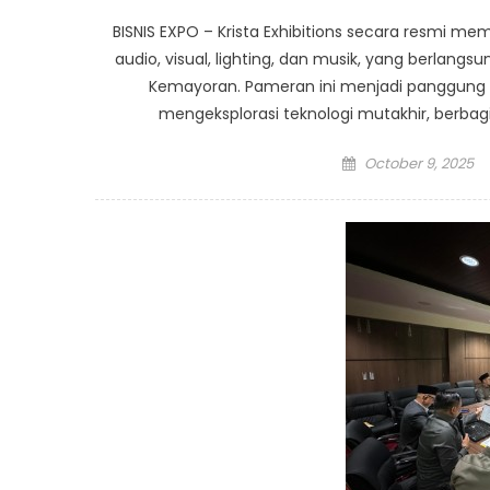
BISNIS EXPO – Krista Exhibitions secara resmi me
audio, visual, lighting, dan musik, yang berlangs
Kemayoran. Pameran ini menjadi panggung pen
mengeksplorasi teknologi mutakhir, berbag
Posted
October 9, 2025
on