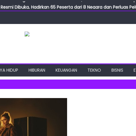
Resmi Dibuka, Hadirkan 65 Peserta dari 8 Negara dan Perluas Pelu
Resmikan ILF dan IGT Expo 2026, Industri Manufaktur Siap Naik Ke
ab Expo 2026 Resmi Digelar, Tampilkan Teknologi Medis dan Lab
ngan Gulirkan Program Jumat Berkah, Wujud Nyata Kepedulian S
2026 Usung Festival PEANUTS Terbesar, PIK Jadi Destinasi Baru S
YA HIDUP
HIBURAN
KEUANGAN
TEKNO
BISNIS