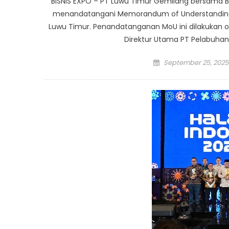
BISNIS EXPO – PT Luwu Timur Gemilang bersama B
menandatangani Memorandum of Understanding 
Luwu Timur. Penandatanganan MoU ini dilakukan ol
Direktur Utama PT Pelabuhan M
Posted
September 25, 2025
on