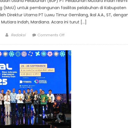
adan Usaha Pelabuhan (BUP) PT Pelabuhan Mutiara Indah resmi
(MoU) untuk pembangunan fasilitas pelabuhan di Kabupaten
eh Direktur Utama PT Luwu Timur Gemilang, Ikal A.A., ST, denga
utiara Indah, Mardiana. Acara ini turut […]
Author
on
Redaksi
Comments Off
PT
Luwu
Timur
Gemilang
Teken
MoU
dengan
PT
Pelabuhan
Mutiara
Indah
Bangun
Fasilitas
Pelabuhan