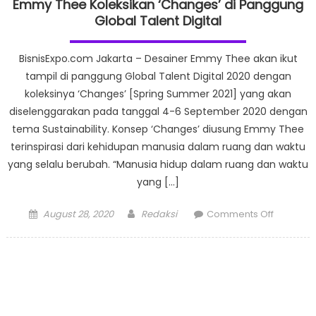
Emmy Thee Koleksikan ‘Changes’ di Panggung
Global Talent Digital
BisnisExpo.com Jakarta – Desainer Emmy Thee akan ikut
tampil di panggung Global Talent Digital 2020 dengan
koleksinya ‘Changes’ [Spring Summer 2021] yang akan
diselenggarakan pada tanggal 4-6 September 2020 dengan
tema Sustainability. Konsep ‘Changes’ diusung Emmy Thee
terinspirasi dari kehidupan manusia dalam ruang dan waktu
yang selalu berubah. “Manusia hidup dalam ruang dan waktu
yang […]
Posted
Author
on
August 28, 2020
Redaksi
Comments Off
on
Emmy
Thee
Koleksik
‘Changes
di
Panggun