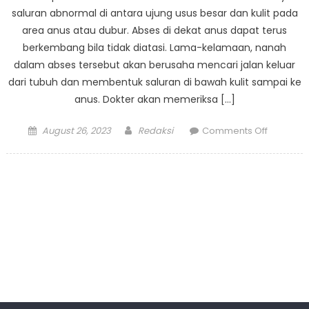
saluran abnormal di antara ujung usus besar dan kulit pada
area anus atau dubur. Abses di dekat anus dapat terus
berkembang bila tidak diatasi. Lama-kelamaan, nanah
dalam abses tersebut akan berusaha mencari jalan keluar
dari tubuh dan membentuk saluran di bawah kulit sampai ke
anus. Dokter akan memeriksa […]
Posted
Author
on
August 26, 2023
Redaksi
Comments Off
on
RS
EMC
Pulomas
Hadirkan
Teknolog
Modern
FiLAC
Bagi
Penderit
Fistula
Ani