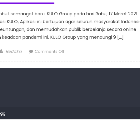
ut semangat baru, KULO Group pada hari Rabu, 17 Maret 2021
si KULO, Aplikasi ini bertujuan agar seluruh masyarakat Indonesi
keuntungan, dan memudahkan publik berbelanja secara online
 keadaan pandemi ini. KULO Group yang menaungi 9 […]
Author
on
Redaksi
Comments Off
Berwisata
Kuliner
Dengan
Aplikasi
KULO
Langsung
Dapat
250
Egg
.
Points