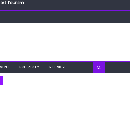
port Tourism
ang Bisnis Industri Kecantikan
las
oratorium Terkini
osial
port Tourism
EVENT
PROPERTY
REDAKSI