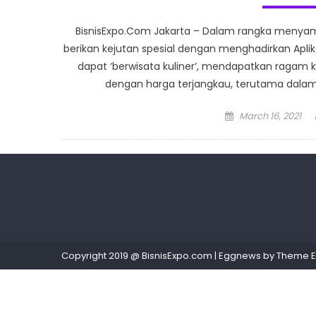
BisnisExpo.Com Jakarta – Dalam rangka menyamb
berikan kejutan spesial dengan menghadirkan Aplika
dapat ‘berwisata kuliner’, mendapatkan ragam 
dengan harga terjangkau, terutama dalam
Posted
March 16, 2021
on
Copyright 2019 @ BisnisExpo.com
|
Eggnews by
Theme 