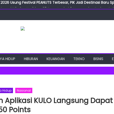
2026 Usung Festival PEANUTS Terbesar, PIK Jadi Destinasi Baru S
Resmi Dibuka, Hadirkan 65 Peserta dari 8 Negara dan Perluas Pelu
Resmikan ILF dan IGT Expo 2026, Industri Manufaktur Siap Naik Ke
ab Expo 2026 Resmi Digelar, Tampilkan Teknologi Medis dan Lab
ngan Gulirkan Program Jumat Berkah, Wujud Nyata Kepedulian S
2026 Usung Festival PEANUTS Terbesar, PIK Jadi Destinasi Baru S
YA HIDUP
HIBURAN
KEUANGAN
TEKNO
BISNIS
a Hidup
Nasional
n Aplikasi KULO Langsung Dapat
50 Points