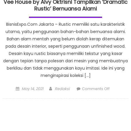
Vee House by Alvy Oktrisni Tampilkan ‘Dramatic
Rustic’ Bernuansa Alami
BisnisExpo.Com Jakarta – Rustic memiliki satu karakteristik
utama, yaitu penggunaan bahan-bahan bernuansa alami.
Bahan alam mentah yang belum diolah kerap ditemukan
pada desain interior, seperti penggunaan unfinished wood.
Desain kayu rustic biasanya memiliki tekstur yang kasar
dengan tepian tanpa polesan dari mesin yang membuatnya
berkilau dan tidak menggunakan kayu imitasi. Ide ini yang
menginspirasi koleksi […]
Posted
Author
on
May 14, 2021
Redaksi
Comments Off
on
Vee
House
by
Alvy
Oktrisni
Tampilkan