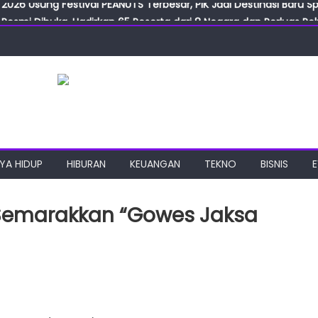
Resmi Dibuka, Hadirkan 65 Peserta dari 8 Negara dan Perluas Pelu
Resmikan ILF dan IGT Expo 2026, Industri Manufaktur Siap Naik Ke
ab Expo 2026 Resmi Digelar, Tampilkan Teknologi Medis dan Lab
ngan Gulirkan Program Jumat Berkah, Wujud Nyata Kepedulian S
2026 Usung Festival PEANUTS Terbesar, PIK Jadi Destinasi Baru S
YA HIDUP
HIBURAN
KEUANGAN
TEKNO
BISNIS
Semarakkan “Gowes Jaksa
aka
sama
a