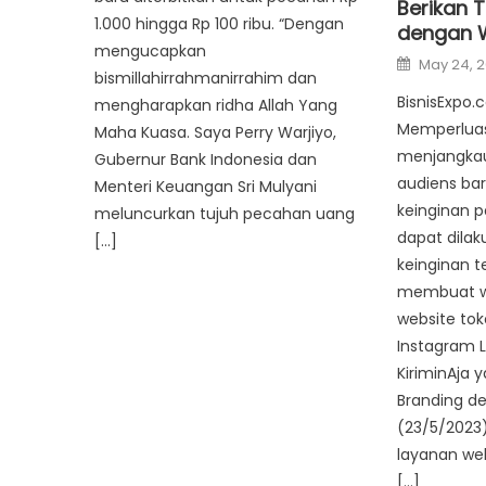
Berikan 
1.000 hingga Rp 100 ribu. “Dengan
dengan 
mengucapkan
Posted
May 24, 
on
bismillahirrahmanirrahim dan
BisnisExpo.
mengharapkan ridha Allah Yang
Memperluas
Maha Kuasa. Saya Perry Warjiyo,
menjangkau
Gubernur Bank Indonesia dan
audiens ba
Menteri Keuangan Sri Mulyani
keinginan p
meluncurkan tujuh pecahan uang
dapat dilak
[…]
keinginan 
membuat we
website tok
Instagram L
KiriminAja 
Branding de
(23/5/2023
layanan web
[…]