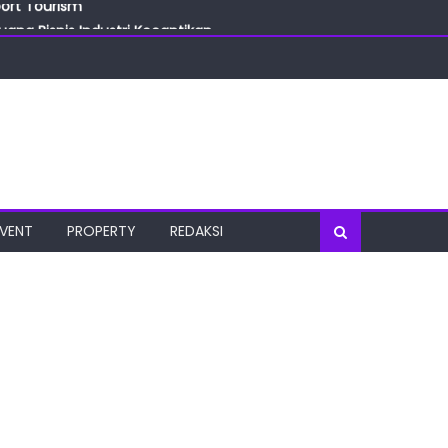
ang Bisnis Industri Kecantikan
las
oratorium Terkini
osial
port Tourism
EVENT
PROPERTY
REDAKSI