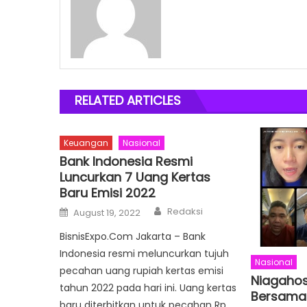
RELATED ARTICLES
Keuangan
Nasional
Bank Indonesia Resmi
Luncurkan 7 Uang Kertas
Baru Emisi 2022
Author
Posted
Redaksi
August 19, 2022
on
BisnisExpo.Com Jakarta – Bank
Indonesia resmi meluncurkan tujuh
Nasional
pecahan uang rupiah kertas emisi
Niagahost
tahun 2022 pada hari ini. Uang kertas
Bersama
baru diterbitkan untuk pecahan Rp