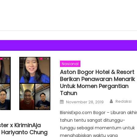
Nasional
Aston Bogor Hotel & Resort
Berikan Penawaran Menarik
Untuk Momen Pergantian
Tahun
Author
Posted
Redaksi
November 28, 2019
on
BisnisExpo.com Bogor – Liburan akhi
tahun tentu sangat ditunggu-
er x KiriminAja
tunggu sebagai momentum untuk
 Hariyanto Chung
menghabiskan waktu yang