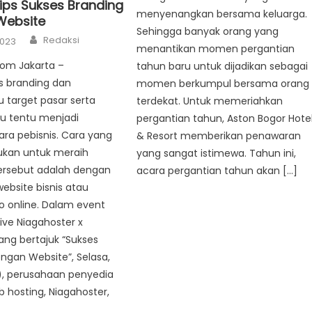
Tips Sukses Branding
menyenangkan bersama keluarga.
Website
Sehingga banyak orang yang
Author
Redaksi
2023
menantikan momen pergantian
com Jakarta –
tahun baru untuk dijadikan sebagai
 branding dan
momen berkumpul bersama orang
 target pasar serta
terdekat. Untuk memeriahkan
ru tentu menjadi
pergantian tahun, Aston Bogor Hote
ara pebisnis. Cara yang
& Resort memberikan penawaran
ukan untuk meraih
yang sangat istimewa. Tahun ini,
tersebut adalah dengan
acara pergantian tahun akan […]
bsite bisnis atau
o online. Dalam event
ive Niagahoster x
yang bertajuk “Sukses
ngan Website”, Selasa,
), perusahaan penyedia
 hosting, Niagahoster,