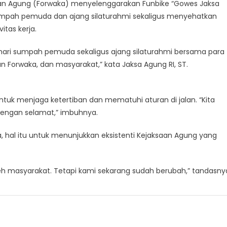
aan Agung (Forwaka) menyelenggarakan Funbike “Gowes Jaksa
arakkan
pah pemuda dan ajang silaturahmi sekaligus menyehatkan
wes
tas kerja.
a
yapa”
hari sumpah pemuda sekaligus ajang silaturahmi bersama para
n Forwaka, dan masyarakat,” kata Jaksa Agung RI, ST.
uk menjaga ketertiban dan mematuhi aturan di jalan. “Kita
dengan selamat,” imbuhnya.
, hal itu untuk menunjukkan eksistenti Kejaksaan Agung yang
oleh masyarakat. Tetapi kami sekarang sudah berubah,” tandasny