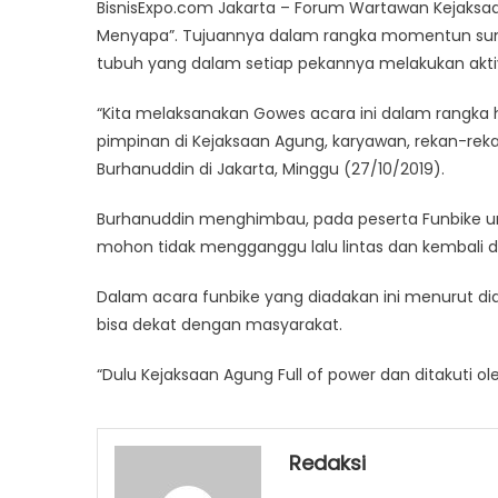
BisnisExpo.com Jakarta – Forum Wartawan Kejaks
Sem
Menyapa”. Tujuannya dalam rangka momentun sum
“Go
tubuh yang dalam setiap pekannya melakukan aktivi
Jaks
Men
“Kita melaksanakan Gowes acara ini dalam rangka 
pimpinan di Kejaksaan Agung, karyawan, rekan-reka
Burhanuddin di Jakarta, Minggu (27/10/2019).
Burhanuddin menghimbau, pada peserta Funbike unt
mohon tidak mengganggu lalu lintas dan kembali 
Dalam acara funbike yang diadakan ini menurut dia
bisa dekat dengan masyarakat.
“Dulu Kejaksaan Agung Full of power dan ditakuti 
Redaksi