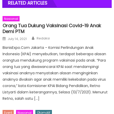
RELATED ARTICLES
Nasional
Orang Tua Dukung Vaksinasi Covid-19 Anak
Demi PTM
Author
Posted
Redaksi
July 14, 2021
on
BisnisExpo.Com Jakarta – Komisi Perlindungan Anak
Indonesia (KPAI) menyebutkan, terdapat beberapa alasan
orangtua mendukung program vaksinasi pada anak. “Para
orang tua yang diwawancarai KPAI saat mendampingi
vaksinasi anaknya menyatakan alasan menginginkan
anaknya divaksin agar anak memiliki kekebalan pada virus
corona,” kata Komisioner KPAI Bidang Pendidikan, Retno
Listyarti dalam keterangannya, Selasa (13/7/2021). Menurut
Retno, salah satu […]
Event
Nasional
Otomotif