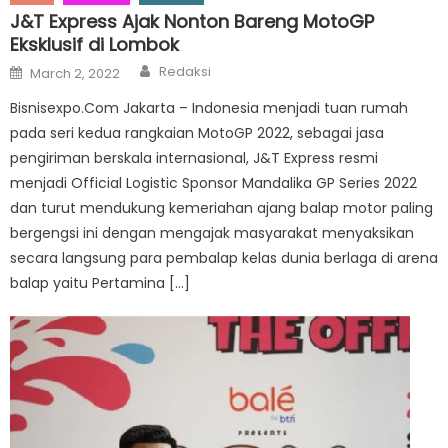
J&T Express Ajak Nonton Bareng MotoGP
Eksklusif di Lombok
Author
Posted
Redaksi
March 2, 2022
on
Bisnisexpo.Com Jakarta – Indonesia menjadi tuan rumah
pada seri kedua rangkaian MotoGP 2022, sebagai jasa
pengiriman berskala internasional, J&T Express resmi
menjadi Official Logistic Sponsor Mandalika GP Series 2022
dan turut mendukung kemeriahan ajang balap motor paling
bergengsi ini dengan mengajak masyarakat menyaksikan
secara langsung para pembalap kelas dunia berlaga di arena
balap yaitu Pertamina […]