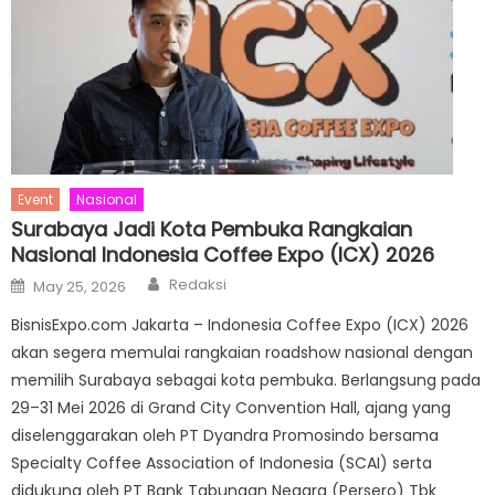
Event
Nasional
Surabaya Jadi Kota Pembuka Rangkaian
Nasional Indonesia Coffee Expo (ICX) 2026
Author
Posted
Redaksi
May 25, 2026
on
BisnisExpo.com Jakarta – Indonesia Coffee Expo (ICX) 2026
akan segera memulai rangkaian roadshow nasional dengan
memilih Surabaya sebagai kota pembuka. Berlangsung pada
29–31 Mei 2026 di Grand City Convention Hall, ajang yang
diselenggarakan oleh PT Dyandra Promosindo bersama
Specialty Coffee Association of Indonesia (SCAI) serta
didukung oleh PT Bank Tabungan Negara (Persero) Tbk