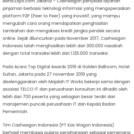
Bisnis.Expo.com Jakarta – Cashwagon penyedia layanan
Digital
pinjaman berbasis teknologi informasi yang mengoperasikan
Awards
platform P2P (Peer to Peer) yang inovatif, yang mampu
Nobatkan
Cashwagon
mengubah cara orang mendapatkan penghasilan
Pemenang
tambahan dan mengakses kredit jangka pendek secara
Top
online. Sejak diluncurkan pada November 2017, Cashwagon
Startup
Indonesia telah menghasilkan lebih dari 300.000 nasabah
P2P
dengan total transaksi lebih dari 1.125.000 transaksi.
Lending
2019
Pada Acara Top Digital Awards 2019 di Golden Ballroom, Hotel
Sultan, Jakarta pada 27 november 2019 yang
diselenggarakan oleh Majalah IT Works bekerja sama dengan
asosiasi TELCO IT dan perusahaan konsultan ini dihadiri oleh
lebih dari 700 peserta yang sebagian besar terdiri dari
manajemen puncak perusahaan IT dan Kepala Badan
Pemerintah.
Tim Cashwagon Indonesia (PT Kas Wagon Indonesia)
berhasil membawa pulang penghargaan sebagai pemenang