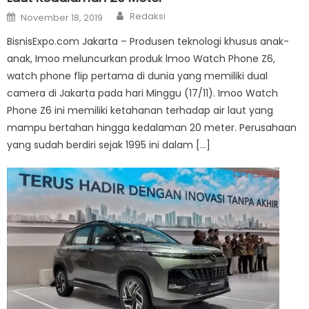
Author
Posted
Redaksi
November 18, 2019
on
BisnisExpo.com Jakarta – Produsen teknologi khusus anak-
anak, Imoo meluncurkan produk lmoo Watch Phone Z6,
watch phone flip pertama di dunia yang memiliki dual
camera di Jakarta pada hari Minggu (17/11). Imoo Watch
Phone Z6 ini memiliki ketahanan terhadap air laut yang
mampu bertahan hingga kedalaman 20 meter. Perusahaan
yang sudah berdiri sejak 1995 ini dalam […]