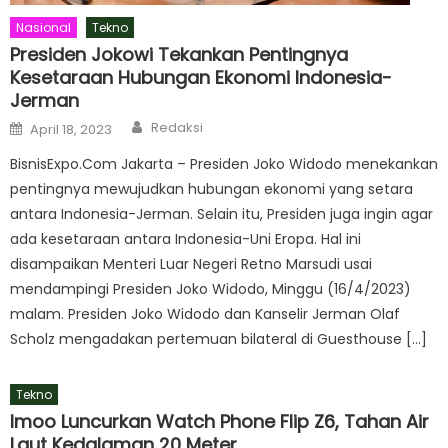
Nasional
Tekno
Presiden Jokowi Tekankan Pentingnya
Kesetaraan Hubungan Ekonomi Indonesia-
Jerman
Author
Posted
Redaksi
April 18, 2023
on
BisnisExpo.Com Jakarta – Presiden Joko Widodo menekankan
pentingnya mewujudkan hubungan ekonomi yang setara
antara Indonesia-Jerman. Selain itu, Presiden juga ingin agar
ada kesetaraan antara Indonesia-Uni Eropa. Hal ini
disampaikan Menteri Luar Negeri Retno Marsudi usai
mendampingi Presiden Joko Widodo, Minggu (16/4/2023)
malam. Presiden Joko Widodo dan Kanselir Jerman Olaf
Scholz mengadakan pertemuan bilateral di Guesthouse […]
Tekno
lmoo Luncurkan Watch Phone Flip Z6, Tahan Air
Laut Kedalaman 20 Meter