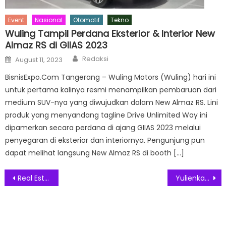
Event
Nasional
Otomotif
Tekno
Wuling Tampil Perdana Eksterior & Interior New
Almaz RS di GIIAS 2023
Author
Posted
Redaksi
August 11, 2023
on
BisnisExpo.Com Tangerang – Wuling Motors (Wuling) hari ini
untuk pertama kalinya resmi menampilkan pembaruan dari
medium SUV-nya yang diwujudkan dalam New Almaz RS. Lini
produk yang menyandang tagline Drive Unlimited Way ini
dipamerkan secara perdana di ajang GIIAS 2023 melalui
penyegaran di eksterior dan interiornya. Pengunjung pun
dapat melihat langsung New Almaz RS di booth […]
Post
Real Estate Asia Pasifik Pecahkan Rekor Volume Transaksi 2019
Yulienka Dan Go Block S Meriahkan Suasana Memiles Jadi Tambah Heboh
navigation