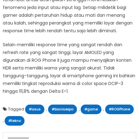
fenomena jeda input atau input lag. Setiap milidetik bagi
gamer adalah pertaruhan hidup atau mati dan menang
atau kalah, sehingga perangkat yang memiliki layar dengan
response time lebih rendah tentu saja lebih diminati.
Selain memiliki response time yang sangat rendah dan
refresh rate yang sangat tinggi, layar AMOLED yang
digunakan di ROG Phone II juga mampu menyajikan konten
HDR serta memiliki warna yang sangat akurat. Tidak
tanggung-tanggung, layar di smartphone gaming ini bahkan
memiliki tingkat reproduksi warna di color space DCIP-3
hingga 111,8% dengan Delta E<1.
Tagged
,
,
,
#asus
#bisnisexpo
#game
#ROGPhone
,
#tekno