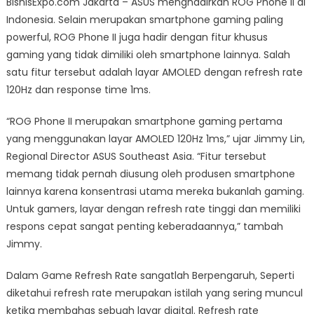
BisnisExpo.com Jakarta – ASUS menghadirkan ROG Phone II di
Phone
Indonesia. Selain merupakan smartphone gaming paling
II
powerful, ROG Phone II juga hadir dengan fitur khusus
Gunakan
Layar
gaming yang tidak dimiliki oleh smartphone lainnya. Salah
AMOLED
satu fitur tersebut adalah layar AMOLED dengan refresh rate
120Hz/1ms
120Hz dan response time 1ms.
Dirancang
Khusus
“ROG Phone II merupakan smartphone gaming pertama
Gaming
yang menggunakan layar AMOLED 120Hz 1ms,” ujar Jimmy Lin,
Regional Director ASUS Southeast Asia. “Fitur tersebut
memang tidak pernah diusung oleh produsen smartphone
lainnya karena konsentrasi utama mereka bukanlah gaming.
Untuk gamers, layar dengan refresh rate tinggi dan memiliki
respons cepat sangat penting keberadaannya,” tambah
Jimmy.
Dalam Game Refresh Rate sangatlah Berpengaruh, Seperti
diketahui refresh rate merupakan istilah yang sering muncul
ketika membahas sebuah layar digital. Refresh rate