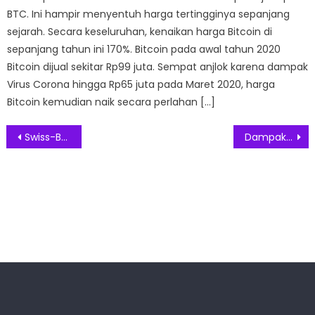
BTC. Ini hampir menyentuh harga tertingginya sepanjang
sejarah. Secara keseluruhan, kenaikan harga Bitcoin di
sepanjang tahun ini 170%. Bitcoin pada awal tahun 2020
Bitcoin dijual sekitar Rp99 juta. Sempat anjlok karena dampak
Virus Corona hingga Rp65 juta pada Maret 2020, harga
Bitcoin kemudian naik secara perlahan […]
Post
Swiss-Belresidences Kalibata Sambut Imlek Dengan Nuansa Dan Hidangan Special
Dampak SPBU Terkena Banjir, Pertamina Terjunkan Tim Inspeksi
navigation