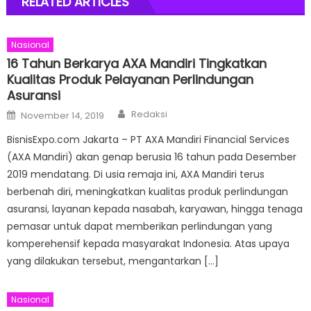
RELATED ARTICLES
Nasional
16 Tahun Berkarya AXA Mandiri Tingkatkan
Kualitas Produk Pelayanan Perlindungan
Asuransi
Author
Posted
Redaksi
November 14, 2019
on
BisnisExpo.com Jakarta – PT AXA Mandiri Financial Services
(AXA Mandiri) akan genap berusia 16 tahun pada Desember
2019 mendatang. Di usia remaja ini, AXA Mandiri terus
berbenah diri, meningkatkan kualitas produk perlindungan
asuransi, layanan kepada nasabah, karyawan, hingga tenaga
pemasar untuk dapat memberikan perlindungan yang
komperehensif kepada masyarakat Indonesia. Atas upaya
yang dilakukan tersebut, mengantarkan […]
Nasional