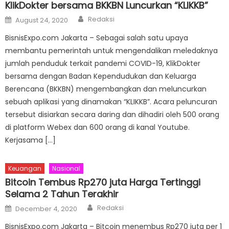
KlikDokter bersama BKKBN Luncurkan “KLIKKB”
Author
Posted
Redaksi
August 24, 2020
on
BisnisExpo.com Jakarta – Sebagai salah satu upaya
membantu pemerintah untuk mengendalikan meledaknya
jumlah penduduk terkait pandemi COVID-19, KlikDokter
bersama dengan Badan Kependudukan dan Keluarga
Berencana (BKKBN) mengembangkan dan meluncurkan
sebuah aplikasi yang dinamakan “KLIKKB”. Acara peluncuran
tersebut disiarkan secara daring dan dihadiri oleh 500 orang
di platform Webex dan 600 orang di kanal Youtube.
Kerjasama […]
Keuangan
Nasional
Bitcoin Tembus Rp270 juta Harga Tertinggi
Selama 2 Tahun Terakhir
Author
Posted
Redaksi
December 4, 2020
on
BisnisExpo.com Jakarta – Bitcoin menembus Rp270 juta per 1