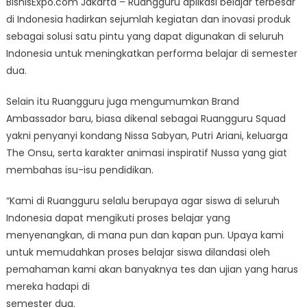
BisnisExpo.com Jakarta – Ruangguru aplikasi belajar terbesar
Hadirkan
di Indonesia hadirkan sejumlah kegiatan dan inovasi produk
Inovasi
sebagai solusi satu pintu yang dapat digunakan di seluruh
Produk
Baru
Indonesia untuk meningkatkan performa belajar di semester
Untuk
dua.
Sukses
di
Selain itu Ruangguru juga mengumumkan Brand
Semester
Ambassador baru, biasa dikenal sebagai Ruangguru Squad
Dua
yakni penyanyi kondang Nissa Sabyan, Putri Ariani, keluarga
The Onsu, serta karakter animasi inspiratif Nussa yang giat
membahas isu-isu pendidikan.
“Kami di Ruangguru selalu berupaya agar siswa di seluruh
Indonesia dapat mengikuti proses belajar yang
menyenangkan, di mana pun dan kapan pun. Upaya kami
untuk memudahkan proses belajar siswa dilandasi oleh
pemahaman kami akan banyaknya tes dan ujian yang harus
mereka hadapi di
semester dua.