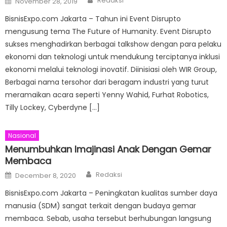
Redaksi
November 28, 2019
on
BisnisExpo.com Jakarta – Tahun ini Event Disrupto
mengusung tema The Future of Humanity. Event Disrupto
sukses menghadirkan berbagai talkshow dengan para pelaku
ekonomi dan teknologi untuk mendukung terciptanya inklusi
ekonomi melalui teknologi inovatif. Diinisiasi oleh WIR Group,
Berbagai nama tersohor dari beragam industri yang turut
meramaikan acara seperti Yenny Wahid, Furhat Robotics,
Tilly Lockey, Cyberdyne […]
Nasional
Menumbuhkan Imajinasi Anak Dengan Gemar
Membaca
Author
Posted
Redaksi
December 8, 2020
on
BisnisExpo.com Jakarta – Peningkatan kualitas sumber daya
manusia (SDM) sangat terkait dengan budaya gemar
membaca. Sebab, usaha tersebut berhubungan langsung