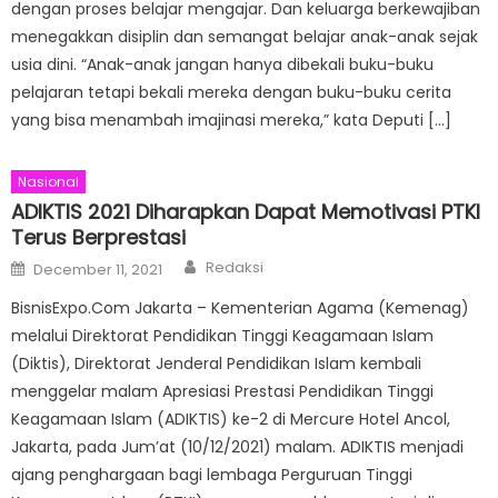
dengan proses belajar mengajar. Dan keluarga berkewajiban
menegakkan disiplin dan semangat belajar anak-anak sejak
usia dini. “Anak-anak jangan hanya dibekali buku-buku
pelajaran tetapi bekali mereka dengan buku-buku cerita
yang bisa menambah imajinasi mereka,” kata Deputi […]
Nasional
ADIKTIS 2021 Diharapkan Dapat Memotivasi PTKI
Terus Berprestasi
Author
Posted
Redaksi
December 11, 2021
on
BisnisExpo.Com Jakarta – Kementerian Agama (Kemenag)
melalui Direktorat Pendidikan Tinggi Keagamaan Islam
(Diktis), Direktorat Jenderal Pendidikan Islam kembali
menggelar malam Apresiasi Prestasi Pendidikan Tinggi
Keagamaan Islam (ADIKTIS) ke-2 di Mercure Hotel Ancol,
Jakarta, pada Jum’at (10/12/2021) malam. ADIKTIS menjadi
ajang penghargaan bagi lembaga Perguruan Tinggi