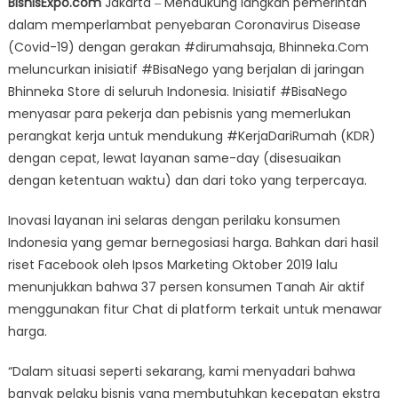
BisnisExpo.com
Jakarta ‒ Mendukung langkah pemerintah
Store
dalam memperlambat penyebaran Coronavirus Disease
Luncurkan
(Covid-19) dengan gerakan #dirumahsaja, Bhinneka.Com
#BisaNego
Lewat
meluncurkan inisiatif #BisaNego yang berjalan di jaringan
Telepon
Bhinneka Store di seluruh Indonesia. Inisiatif #BisaNego
dan
menyasar para pekerja dan pebisnis yang memerlukan
Chat
perangkat kerja untuk mendukung #KerjaDariRumah (KDR)
dengan cepat, lewat layanan same-day (disesuaikan
dengan ketentuan waktu) dan dari toko yang terpercaya.
Inovasi layanan ini selaras dengan perilaku konsumen
Indonesia yang gemar bernegosiasi harga. Bahkan dari hasil
riset Facebook oleh Ipsos Marketing Oktober 2019 lalu
menunjukkan bahwa 37 persen konsumen Tanah Air aktif
menggunakan fitur Chat di platform terkait untuk menawar
harga.
“Dalam situasi seperti sekarang, kami menyadari bahwa
banyak pelaku bisnis yang membutuhkan kecepatan ekstra