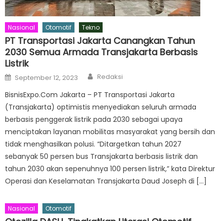
Nasional
Otomotif
Tekno
PT Transportasi Jakarta Canangkan Tahun
2030 Semua Armada Transjakarta Berbasis
Listrik
Author
Posted
Redaksi
September 12, 2023
on
BisnisExpo.Com Jakarta – PT Transportasi Jakarta
(Transjakarta) optimistis menyediakan seluruh armada
berbasis penggerak listrik pada 2030 sebagai upaya
menciptakan layanan mobilitas masyarakat yang bersih dan
tidak menghasilkan polusi. “Ditargetkan tahun 2027
sebanyak 50 persen bus Transjakarta berbasis listrik dan
tahun 2030 akan sepenuhnya 100 persen listrik,” kata Direktur
Operasi dan Keselamatan Transjakarta Daud Joseph di […]
Nasional
Otomotif