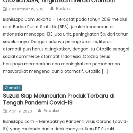
Otozilla DASH, Tingkatkan Literasi Otomotif
Author
Posted
Redaksi
December 19, 2021
on
BisnisExpo.Com Jakarta – Tercatat pada tahun 2019 melalui
riset Badan Pusat Statistik (BPS), jumlah kendaraan di
Indonesia mencapai 133 juta unit, peningkatan 5% dari tahun
sebelumnya. Dengan adanya peningkatan ini, literasi
otomotif pun harus ditingkatkan, dengan itu Otozilla sebagai
social commerce otomotif Indonesia, Otozilla terus
berupaya memberikan dan meningkatkan pemahaman
masyarakat mengenai dunia otomotif. Otozilla […]
Otomotif
Suzuki Siap Meluncurlan Produk Terbaru di
Tengah Pandemi Covid-19
Author
Posted
Redaksi
April 9, 2020
on
BisnisExpo.com – Merebaknya Pandemi virus Corona (covid-
19) yang melanda dunia tidak menyurutkan PT Suzuki