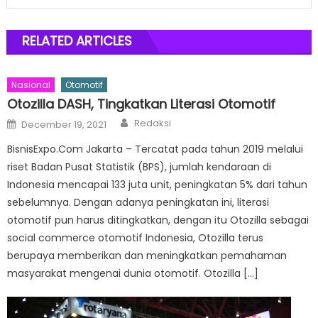
RELATED ARTICLES
Nasional
Otomotif
Otozilla DASH, Tingkatkan Literasi Otomotif
Author
Posted
Redaksi
December 19, 2021
on
BisnisExpo.Com Jakarta – Tercatat pada tahun 2019 melalui
riset Badan Pusat Statistik (BPS), jumlah kendaraan di
Indonesia mencapai 133 juta unit, peningkatan 5% dari tahun
sebelumnya. Dengan adanya peningkatan ini, literasi
otomotif pun harus ditingkatkan, dengan itu Otozilla sebagai
social commerce otomotif Indonesia, Otozilla terus
berupaya memberikan dan meningkatkan pemahaman
masyarakat mengenai dunia otomotif. Otozilla […]