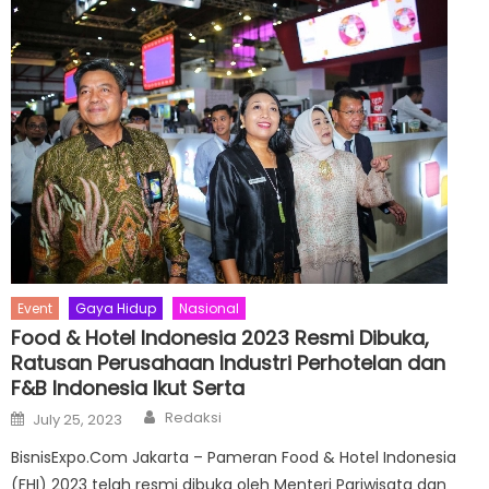
Event
Gaya Hidup
Nasional
Food & Hotel Indonesia 2023 Resmi Dibuka,
Ratusan Perusahaan Industri Perhotelan dan
F&B Indonesia Ikut Serta
Author
Posted
Redaksi
July 25, 2023
on
BisnisExpo.Com Jakarta – Pameran Food & Hotel Indonesia
(FHI) 2023 telah resmi dibuka oleh Menteri Pariwisata dan