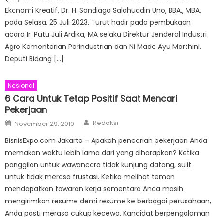
Ekonomi Kreatif, Dr. H. Sandiaga Salahuddin Uno, BBA., MBA,
pada Selasa, 25 Juli 2023. Turut hadir pada pembukaan
acara Ir. Putu Juli Ardika, MA selaku Direktur Jenderal Industri
Agro Kementerian Perindustrian dan Ni Made Ayu Marthini,
Deputi Bidang […]
Nasional
6 Cara Untuk Tetap Positif Saat Mencari
Pekerjaan
Author
Posted
Redaksi
November 29, 2019
on
BisnisExpo.com Jakarta – Apakah pencarian pekerjaan Anda
memakan waktu lebih lama dari yang diharapkan? Ketika
panggilan untuk wawancara tidak kunjung datang, sulit
untuk tidak merasa frustasi. Ketika melihat teman
mendapatkan tawaran kerja sementara Anda masih
mengirimkan resume demi resume ke berbagai perusahaan,
Anda pasti merasa cukup kecewa. Kandidat berpengalaman