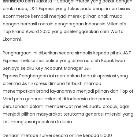
BisnisExpo.com
Jakarta – Sebagai merek yang dekat dengan
Express
anak muda, J&T Express yang fokus pada pengiriman bisnis
Raih
ecommerce kembali menjadi merek pilihan anak muda
Penghargaan
Indonesia
dengan berhasil meraih penghargaan Indonesia Millenial’s
Millenial’s
Top Brand Award 2020 yang diselenggarakan oleh Warta
Top
Ekonomi.
Brand
Award
Penghargaan ini diberikan secara simbolis kepada pihak J&T
2020
Express melalui sesi online yang diterima oleh Bapak Iwan
Senjaya selaku Key Account Manager J&T
Express.Penghargaan ini merupakan bentuk apresiasi yang
diterima J&T Express dimana terbukti mampu
menempatkan brand layanannya menjadi pilihan dan Top of
Mind para generasi milenial di Indonesia dan peran
perusahaan dalam memperkuat merek suatu produk, agar
menjadi pilihan masyarakat terutama generasi milenial yang
kini menguasai populasi di dunia.
Dengan metode survei secara online kepada 5.000