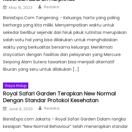
Author
Posted
Redaksi
May 16, 2023
on
BisnisExpo.Com Tangerang – Keluarga, harta yang paling
berharga yang kita miliki. Menyempatkan waktu untuk
sekedar berlibur sejenak dari hiruk pikuk rutinitas merupakan
salah satu hal yang bisa dilakukan untuk menghabiskan
waktu yang berkualitas bersama keluarga. Menikmati
staycation dengan fasilitas dan pelayanan yang Mercure
Serpong Alam Sutera tawarkan bisa menjadi alternatif
liburan yang seru untuk dilakukan […]
Gaya Hidup
Royal Safari Garden Terapkan New Normal
Dengan Standar Protokol Kesehatan
Author
Posted
Redaksi
June 8, 2020
on
BisnisExpo.com Jakarta – Royal Safari Garden Dalam rangka
kesiapan “New Normal Behaviour” telah menerapkan standar