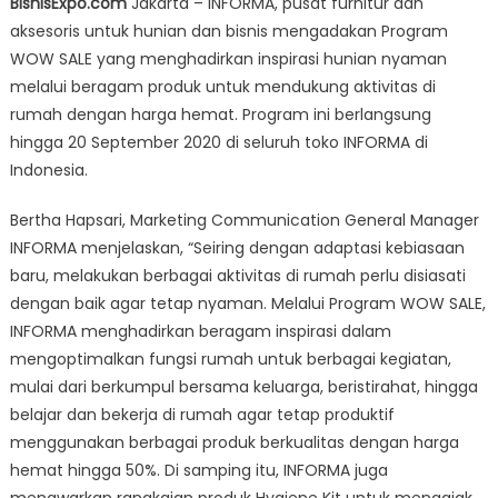
BisnisExpo.com
Jakarta – INFORMA, pusat furnitur dan
‘Wow
aksesoris untuk hunian dan bisnis mengadakan Program
Sale’
WOW SALE yang menghadirkan inspirasi hunian nyaman
Wujudkan
Inspirasi
melalui beragam produk untuk mendukung aktivitas di
Hunian
rumah dengan harga hemat. Program ini berlangsung
Nyaman
hingga 20 September 2020 di seluruh toko INFORMA di
Dengan
Indonesia.
Harga
Hemat
Bertha Hapsari, Marketing Communication General Manager
INFORMA menjelaskan, “Seiring dengan adaptasi kebiasaan
baru, melakukan berbagai aktivitas di rumah perlu disiasati
dengan baik agar tetap nyaman. Melalui Program WOW SALE,
INFORMA menghadirkan beragam inspirasi dalam
mengoptimalkan fungsi rumah untuk berbagai kegiatan,
mulai dari berkumpul bersama keluarga, beristirahat, hingga
belajar dan bekerja di rumah agar tetap produktif
menggunakan berbagai produk berkualitas dengan harga
hemat hingga 50%. Di samping itu, INFORMA juga