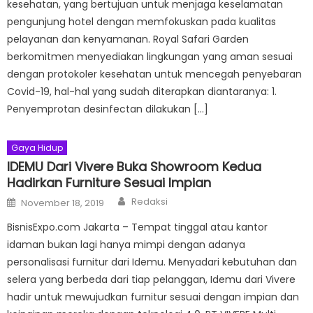
kesehatan, yang bertujuan untuk menjaga keselamatan
pengunjung hotel dengan memfokuskan pada kualitas
pelayanan dan kenyamanan. Royal Safari Garden
berkomitmen menyediakan lingkungan yang aman sesuai
dengan protokoler kesehatan untuk mencegah penyebaran
Covid-19, hal-hal yang sudah diterapkan diantaranya: 1.
Penyemprotan desinfectan dilakukan […]
Gaya Hidup
IDEMU Dari Vivere Buka Showroom Kedua
Hadirkan Furniture Sesuai Impian
Author
Posted
Redaksi
November 18, 2019
on
BisnisExpo.com Jakarta – Tempat tinggal atau kantor
idaman bukan lagi hanya mimpi dengan adanya
personalisasi furnitur dari Idemu. Menyadari kebutuhan dan
selera yang berbeda dari tiap pelanggan, Idemu dari Vivere
hadir untuk mewujudkan furnitur sesuai dengan impian dan