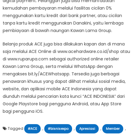
digital payment. Pelanggan juga bisa memanfaatkan
kemudahan pembayaran melalui fasilitas cicilan 0%
menggunakan kartu kredit dari bank partner, atau cicilan
tanpa kartu kredit menggunakan Danakini, yaitu lembaga
pembiayaan di bawah naungan Kawan Lama Group.
Belanja produk ACE juga bisa dilakukan kapan dan di mana
saja melalui ACE Online di www.acehardware.co.id/shop atau
di www.ruparupa.com sebagai authorized online retailer
Kawan Lama Group, serta melalui WhatsApp dengan
mengakses bit.ly/ACEWhatsapp. Tersedia juga berbagai
penawaran khusus yang dapat dilihat melalui sosial media,
website, dan aplikasi mobile ACE Indonesia yang dapat
diunduh melalui pencarian kata kunci “ACE INDONESIA” dari
Google Playstore bagi pengguna Android, atau App Store
bagi pengguna iOS.
Tagged
,
,
,
,
#ACE
#bisnisexpo
Apresiasi
Member