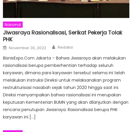
Nasional
Jiwasraya Rasionalisasi, Serikat Pekerja Tolak
PHK
Author
Posted
Redaksi
November 30, 2022
on
BisnisExpo.Com Jakarta – Bahwa Jiwasraya akan melakukan
rasionalisasi berupa pemberhentian terhadap seluruh
karyawan, dimana para karyawan tersebut selama ini telah
melakukan instruksi Direksi untuk melaksanakan program
restrukturisasi nasabah sejak tahun 2020 hingga saat ini.
Direksi menyampaikan bahwa rasionalisasi ini merupakan
keputusan Kementerian BUMN yang akan dilanjutkan dengan
rencana penutupan Jiwasraya. Rasionalisasi berupa PHK
karyawan ini […]