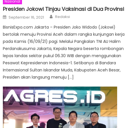
Nasional
Presiden Jokowi Tinjau Vaksinasi di Dua Provinsi
Author
Posted
Redaksi
September 16, 2021
on
BisnisExpo.com Jakarta – Presiden Joko Widodo (Jokowi)
bertolak menuju Provinsi Aceh dalam rangka kunjungan kerja
pada Kamis (16/09/21) pagi. Melalui Pangkalan TNI AU Halim
Perdanakusuma Jakarta, Kepala Negara beserta rombongan
lepas landas sekitar pukul 06.30 WIB dengan menggunakan
Pesawat Kepresidenan Indonesia-1. Setibanya di Bandara
Internasional Sultan Iskandar Muda, Kabupaten Aceh Besar,
Presiden akan langsung menuju […]