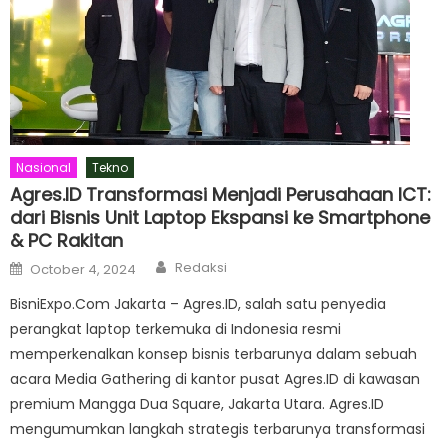
Nasional
Tekno
Agres.ID Transformasi Menjadi Perusahaan ICT:
dari Bisnis Unit Laptop Ekspansi ke Smartphone
& PC Rakitan
Author
Posted
Redaksi
October 4, 2024
on
BisniExpo.Com Jakarta – Agres.ID, salah satu penyedia
perangkat laptop terkemuka di Indonesia resmi
memperkenalkan konsep bisnis terbarunya dalam sebuah
acara Media Gathering di kantor pusat Agres.ID di kawasan
premium Mangga Dua Square, Jakarta Utara. Agres.ID
mengumumkan langkah strategis terbarunya transformasi