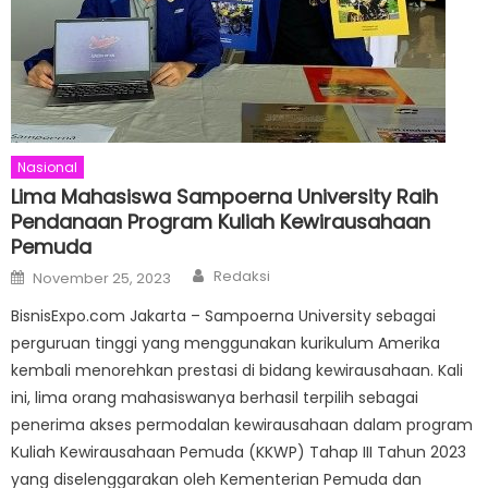
Nasional
Lima Mahasiswa Sampoerna University Raih
Pendanaan Program Kuliah Kewirausahaan
Pemuda
Author
Posted
Redaksi
November 25, 2023
on
BisnisExpo.com Jakarta – Sampoerna University sebagai
perguruan tinggi yang menggunakan kurikulum Amerika
kembali menorehkan prestasi di bidang kewirausahaan. Kali
ini, lima orang mahasiswanya berhasil terpilih sebagai
penerima akses permodalan kewirausahaan dalam program
Kuliah Kewirausahaan Pemuda (KKWP) Tahap III Tahun 2023
yang diselenggarakan oleh Kementerian Pemuda dan