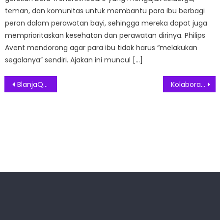
teman, dan komunitas untuk membantu para ibu berbagi
peran dalam perawatan bayi, sehingga mereka dapat juga
memprioritaskan kesehatan dan perawatan dirinya. Philips
Avent mendorong agar para ibu tidak harus “melakukan
segalanya” sendiri. Ajakan ini muncul […]
Post
BlanjaQue, Pilihan Gaya Belanja Online Masa Kini
Kolaborasi Jakarta Smart City dan Start up Kembangkan Inovasi Digital
navigation