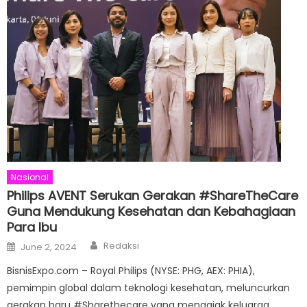
Nasional
Philips AVENT Serukan Gerakan #ShareTheCare
Guna Mendukung Kesehatan dan Kebahagiaan
Para Ibu
Author
Posted
Redaksi
June 2, 2024
on
BisnisExpo.com – Royal Philips (NYSE: PHG, AEX: PHIA),
pemimpin global dalam teknologi kesehatan, meluncurkan
gerakan baru #Sharethecare yang mengajak keluarga,