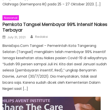
Olahraga (Kemenpora RI) pada 25 – 27 Oktober 2023. […]
Nasional
Pemkota Tangsel Membayar 99% Intensif Nakes
Terbayar
Author
Posted
Redaksi
July 31, 2021
on
BisnisExpo.Com Tangsel – Pemerintah Kota Tangerang
Selatan (Tangsel) mengklaim telah membayar 99% insentif
tenaga kesehatan atau Nakes pasien Covid-19 di wilayahnya.
“Sudah 99 persen sampai Juli ini. Kita dari awal Januari sudah
selesai (pembayaran insentif, Red),” ungkap Benyamin
Davnie, Jumat (30/7/2021). Dia menyatakan, tidak asal
bicara saja. Karena sudah dicek oleh Kementerian Dalam
Negeri saat […]