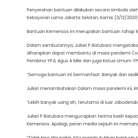
Sos
Penyerahan bantuan dilakukan secara simbolis oleh M
Ke
Kebayoran Lama Jakarta Selatan, Kamis (3/12/2020
Ya
Ped
Bantuan Kemensos ini merupakan bantuan tahap ke
Jur
In
Dalam sambutannya, Juliari P Batubara mengatakan
diharapkan dapat membantu di masa pandemi Coron
Pembina YPJI, Agus A Mile dan juga Ketua Umum YPJ
“Semoga bantuan ini bermanfaat. Banyak dan sediki
Juliari menambahakan Dalam masa pandemi ini, k
“Lebih banyak uang sih, terutama di luar Jabodetabek
Juliari P Batubara mengucapkan terima kasih kep
Kemensos. Apalagi, peran media sejauh ini mem
“Tidak bisa dipungkiri, kita membutuhkan bantuan 