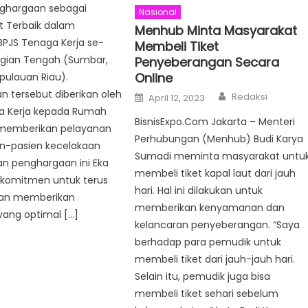
ghargaan sebagai
Nasional
t Terbaik dalam
Menhub Minta Masyarakat
BPJS Tenaga Kerja se-
Membeli Tiket
gian Tengah (Sumbar,
Penyeberangan Secara
Online
pulauan Riau).
Author
 tersebut diberikan oleh
Posted
Redaksi
April 12, 2023
on
a Kerja kepada Rumah
BisnisExpo.Com Jakarta – Menteri
 memberikan pelayanan
Perhubungan (Menhub) Budi Karya
en-pasien kecelakaan
Sumadi meminta masyarakat untu
an penghargaan ini Eka
membeli tiket kapal laut dari jauh
rkomitmen untuk terus
hari. Hal ini dilakukan untuk
dan memberikan
memberikan kenyamanan dan
yang optimal […]
kelancaran penyeberangan. “Saya
berhadap para pemudik untuk
membeli tiket dari jauh-jauh hari.
Selain itu, pemudik juga bisa
membeli tiket sehari sebelum