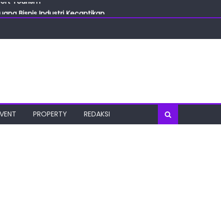
ang Bisnis Industri Kecantikan
las
oratorium Terkini
osial
port Tourism
EVENT
PROPERTY
REDAKSI