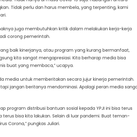
an. Tidak perlu dan harus membela, yang terpenting, kami
ri.
haknya juga membutuhkan kritik dalam melakukan kerja-kerja
jadi corong pemerintah.
urang baik kinerjanya, atau program yang kurang bermanfaat,
ngsung kita sangat mengapresiasi. Kita berharap media bisa
is buat yang membaca,” ucapya.
da media untuk memberitakan secara jujur kinerja pemerintah.
tapi jangan beritanya mendominasi. Apalagi peran media sang
program distribusi bantuan sosial kepada YPJI ini bisa terus
terus bisa kita lakukan. Selain di luar pandemi. Buat teman-
rus Corona,” pungkas Juliari.