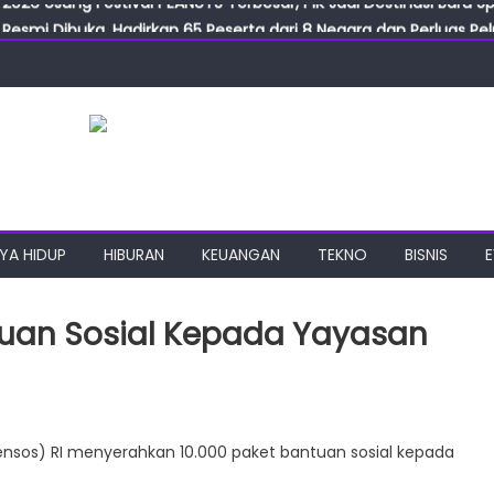
Resmi Dibuka, Hadirkan 65 Peserta dari 8 Negara dan Perluas Pelu
Resmikan ILF dan IGT Expo 2026, Industri Manufaktur Siap Naik Ke
ab Expo 2026 Resmi Digelar, Tampilkan Teknologi Medis dan Lab
ngan Gulirkan Program Jumat Berkah, Wujud Nyata Kepedulian S
2026 Usung Festival PEANUTS Terbesar, PIK Jadi Destinasi Baru S
YA HIDUP
HIBURAN
KEUANGAN
TEKNO
BISNIS
uan Sosial Kepada Yayasan
mensos
ensos) RI menyerahkan 10.000 paket bantuan sosial kepada
rahkan
ntuan