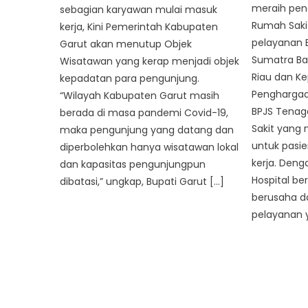
meraih pen
sebagian karyawan mulai masuk
Rumah Saki
kerja, Kini Pemerintah Kabupaten
pelayanan 
Garut akan menutup Objek
Sumatra Ba
Wisatawan yang kerap menjadi objek
Riau dan Ke
kepadatan para pengunjung.
Penghargaan
“Wilayah Kabupaten Garut masih
BPJS Tenag
berada di masa pandemi Covid-19,
Sakit yang
maka pengunjung yang datang dan
untuk pasi
diperbolehkan hanya wisatawan lokal
kerja. Deng
dan kapasitas pengunjungpun
Hospital be
dibatasi,” ungkap, Bupati Garut […]
berusaha 
pelayanan 