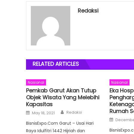
Redaksi
RELATED ARTICLES
Nasional
Nasional
Pemkab Garut Akan Tutup
Eka Hospi
Objek Wisata Yang Melebihi
Pengharg
Kapasitas
Ketenaga
Rumah Sa
Author
Posted
Redaksi
May 18, 2021
on
Posted
December
on
BisnisExpo.Com Garut – Usai Hari
BisnisExpo.
Raya Idulfitri 1442 Hijriah dan