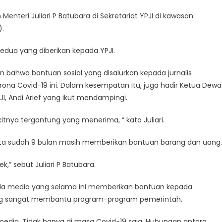
ial
enteri Juliari P Batubara di Sekretariat YPJI di kawasan
pada
).
yasan
uli
dua yang diberikan kepada YPJI.
nalis
donesia
 bahwa bantuan sosial yang disalurkan kepada jurnalis
a Covid-19 ini. Dalam kesempatan itu, juga hadir Ketua Dew
I, Andi Arief yang ikut mendampingi.
tnya tergantung yang menerima, ” kata Juliari.
ita sudah 9 bulan masih memberikan bantuan barang dan uang.
,” sebut Juliari P Batubara.
ada media yang selama ini memberikan bantuan kepada
ang sangat membantu program-program pemerintah.
media. Tidak hanya di masa Covid-19 saja. Hubungan antara