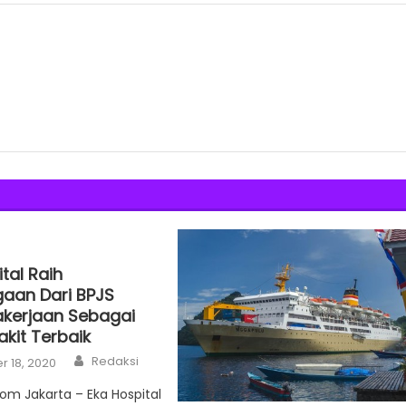
tal Raih
aan Dari BPJS
kerjaan Sebagai
kit Terbaik
Author
Redaksi
 18, 2020
com Jakarta – Eka Hospital