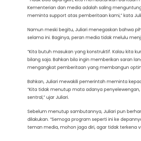
Kementerian dan media adalah saling menguntungk
meminta support atas pemberitaan kami,” kata Julia
Namun meski begitu, Juliari menegaskan bahwa pi
selama ini. Baginya, peran media tidak melulu men
“Kita butuh masukan yang konstruktif. Kalau kita k
bilang saja. Bahkan bila ingin memberikan saran la
mengangkat pemberitaan yang membangun optim
Bahkan, Juliari mewakili pemerintah meminta kepa
“Kita tidak menutup mata adanya penyelewengan, 
sentral,” ujar Juliari.
Sebelum menutup sambutannya, Juliari pun berharap 
dilakukan. “Semoga program seperti ini ke depannya 
teman media, mohon jaga diri, agar tidak terkena vi