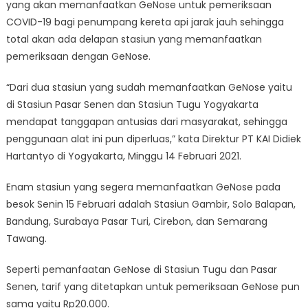
yang akan memanfaatkan GeNose untuk pemeriksaan
Yang
COVID-19 bagi penumpang kereta api jarak jauh sehingga
Buka
Layanan
total akan ada delapan stasiun yang memanfaatkan
GeNose
pemeriksaan dengan GeNose.
di
8
“Dari dua stasiun yang sudah memanfaatkan GeNose yaitu
Stasiun
di Stasiun Pasar Senen dan Stasiun Tugu Yogyakarta
mendapat tanggapan antusias dari masyarakat, sehingga
penggunaan alat ini pun diperluas,” kata Direktur PT KAI Didiek
Hartantyo di Yogyakarta, Minggu 14 Februari 2021.
Enam stasiun yang segera memanfaatkan GeNose pada
besok Senin 15 Februari adalah Stasiun Gambir, Solo Balapan,
Bandung, Surabaya Pasar Turi, Cirebon, dan Semarang
Tawang.
Seperti pemanfaatan GeNose di Stasiun Tugu dan Pasar
Senen, tarif yang ditetapkan untuk pemeriksaan GeNose pun
sama yaitu Rp20.000.