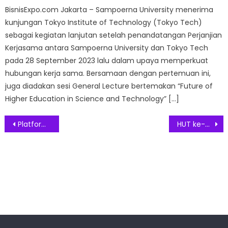
BisnisExpo.com Jakarta – Sampoerna University menerima
kunjungan Tokyo Institute of Technology (Tokyo Tech)
sebagai kegiatan lanjutan setelah penandatangan Perjanjian
Kerjasama antara Sampoerna University dan Tokyo Tech
pada 28 September 2023 lalu dalam upaya memperkuat
hubungan kerja sama. Bersamaan dengan pertemuan ini,
juga diadakan sesi General Lecture bertemakan “Future of
Higher Education in Science and Technology” […]
Post
Platform Properthy.com Pilihan Tepat Untuk Agen Properti Di Masa Pandemi
HUT ke-7 Indodax Siapkan Hadiah Mobil Untuk Trading Contest Bitcoin dan Photo Contest
navigation