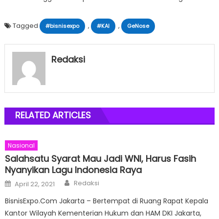
Tagged
,
,
#bisnisexpo
#KAI
GeNose
Redaksi
RELATED ARTICLES
Nasional
Salahsatu Syarat Mau Jadi WNI, Harus Fasih
Nyanyikan Lagu Indonesia Raya
Author
Posted
Redaksi
April 22, 2021
on
BisnisExpo.Com Jakarta – Bertempat di Ruang Rapat Kepala
Kantor Wilayah Kementerian Hukum dan HAM DKI Jakarta,