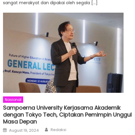
sangat merakyat dan dipakai oleh segala […]
Nasional
Sampoerna University Kerjasama Akademik
dengan Tokyo Tech, Ciptakan Pemimpin Unggul
Masa Depan
Author
Posted
Redaksi
August 19, 2024
on