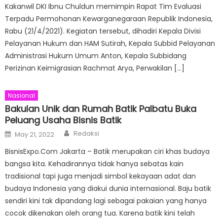
Kakanwil DKI Ibnu Chuldun memimpin Rapat Tim Evaluasi
Terpadu Permohonan Kewarganegaraan Republik Indonesia,
Rabu (21/4/2021). Kegiatan tersebut, dihadiri Kepala Divisi
Pelayanan Hukum dan HAM Sutirah, Kepala Subbid Pelayanan
Administrasi Hukum Umum Anton, Kepala Subbidang
Perizinan Keimigrasian Rachmat Arya, Perwakilan […]
Nasional
Bakulan Unik dan Rumah Batik Palbatu Buka
Peluang Usaha Bisnis Batik
Author
Posted
Redaksi
May 21, 2022
on
BisnisExpo.Com Jakarta – Batik merupakan ciri khas budaya
bangsa kita. Kehadirannya tidak hanya sebatas kain
tradisional tapi juga menjadi simbol kekayaan adat dan
budaya Indonesia yang diakui dunia internasional. Baju batik
sendiri kini tak dipandang lagi sebagai pakaian yang hanya
cocok dikenakan oleh orang tua. Karena batik kini telah