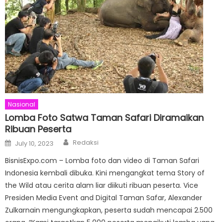
Nasional
Lomba Foto Satwa Taman Safari Diramaikan
Ribuan Peserta
Author
Posted
Redaksi
July 10, 2023
on
BisnisExpo.com – Lomba foto dan video di Taman Safari
Indonesia kembali dibuka. Kini mengangkat tema Story of
the Wild atau cerita alam liar diikuti ribuan peserta. Vice
Presiden Media Event and Digital Taman Safar, Alexander
Zulkarnain mengungkapkan, peserta sudah mencapai 2.500