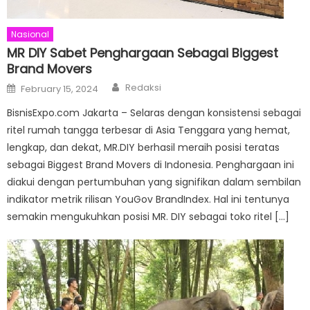
Nasional
MR DIY Sabet Penghargaan Sebagai Biggest
Brand Movers
Author
Posted
Redaksi
February 15, 2024
on
BisnisExpo.com Jakarta – Selaras dengan konsistensi sebagai
ritel rumah tangga terbesar di Asia Tenggara yang hemat,
lengkap, dan dekat, MR.DIY berhasil meraih posisi teratas
sebagai Biggest Brand Movers di Indonesia. Penghargaan ini
diakui dengan pertumbuhan yang signifikan dalam sembilan
indikator metrik rilisan YouGov BrandIndex. Hal ini tentunya
semakin mengukuhkan posisi MR. DIY sebagai toko ritel […]