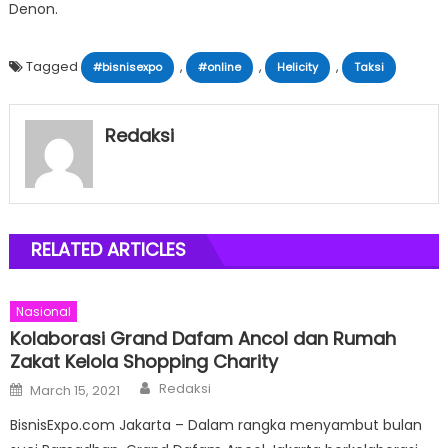
Denon.
Tagged
,
,
,
#bisnisexpo
#online
Helicity
Taksi
Redaksi
RELATED ARTICLES
Nasional
Kolaborasi Grand Dafam Ancol dan Rumah
Zakat Kelola Shopping Charity
Author
Posted
Redaksi
March 15, 2021
on
BisnisExpo.com Jakarta – Dalam rangka menyambut bulan