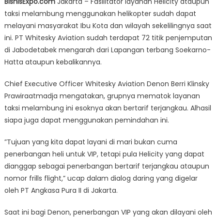
BisnisExpo.com
Jakarta – Fasilitator layanan Helicity ataupun
Helicity
taksi melambung menggunakan helikopter sudah dapat
Untuk
melayani masyarakat Ibu Kota dan wilayah sekelilingnya saat
Jabodetabek
Sudah
ini. PT Whitesky Aviation sudah terdapat 72 titik penjemputan
Dapat
di Jabodetabek mengarah dari Lapangan terbang Soekarno-
Dipesan
Hatta ataupun kebalikannya.
Lewat
Online
Chief Executive Officer Whitesky Aviation Denon Berri Klinsky
Prawiraatmadja mengatakan, grupnya mematok layanan
taksi melambung ini esoknya akan bertarif terjangkau. Alhasil
siapa juga dapat menggunakan pemindahan ini.
”Tujuan yang kita dapat layani di mari bukan cuma
penerbangan heli untuk VIP, tetapi pula Helicity yang dapat
dianggap sebagai penerbangan bertarif terjangkau ataupun
nomor frills flight,” ucap dalam dialog daring yang digelar
oleh PT Angkasa Pura II di Jakarta.
Saat ini bagi Denon, penerbangan VIP yang akan dilayani oleh