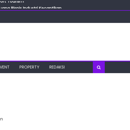
ang Bisnis Industri Kecantikan
las
oratorium Terkini
osial
port Tourism
EVENT
PROPERTY
REDAKSI
an