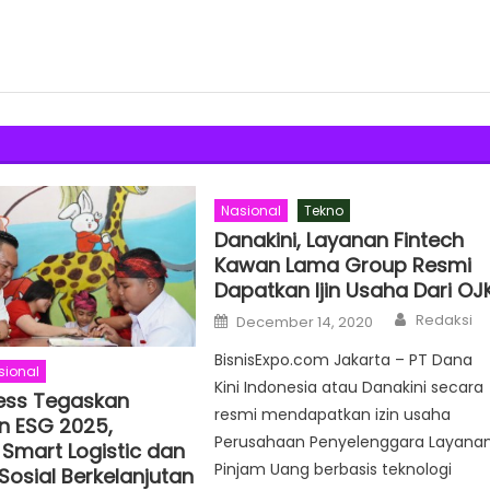
Nasional
Tekno
Danakini, Layanan Fintech
Kawan Lama Group Resmi
Dapatkan Ijin Usaha Dari OJ
Author
Posted
Redaksi
December 14, 2020
on
BisnisExpo.com Jakarta – PT Dana
sional
Kini Indonesia atau Danakini secara
ess Tegaskan
resmi mendapatkan izin usaha
 ESG 2025,
Perusahaan Penyelenggara Layana
 Smart Logistic dan
Pinjam Uang berbasis teknologi
osial Berkelanjutan