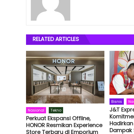
RELATED ARTICLES
Bisnis
Na
J&T Expr
Nasional
Tekno
Komitmen
Perkuat Ekspansi Offline,
Hadirkan
HONOR Resmikan Experience
Dampak S
Store Terbaru di Emporium