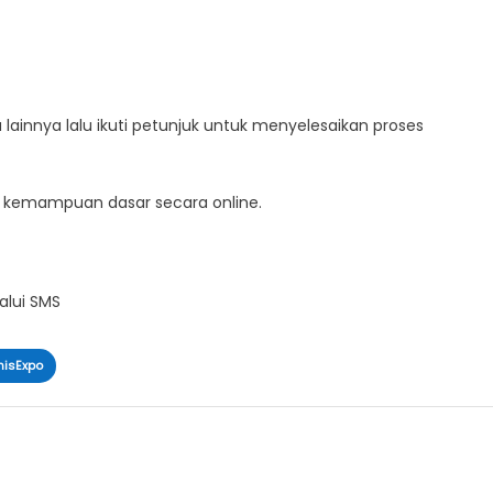
lainnya lalu ikuti petunjuk untuk menyelesaikan proses
an kemampuan dasar secara online.
alui SMS
nisExpo