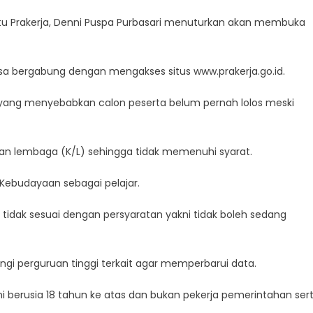
rtu Prakerja, Denni Puspa Purbasari menuturkan akan membuka
sa bergabung dengan mengakses situs www.prakerja.go.id.
,
 yang menyebabkan calon peserta belum pernah lolos meski
nya
dan lembaga (K/L) sehingga tidak memenuhi syarat.
 Kebudayaan sebagai pelajar.
a tidak sesuai dengan persyaratan yakni tidak boleh sedang
gi perguruan tinggi terkait agar memperbarui data.
ni berusia 18 tahun ke atas dan bukan pekerja pemerintahan ser