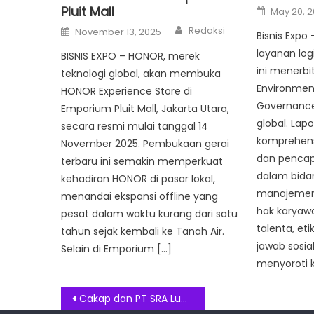
Posted
Pluit Mall
May 20, 
on
Author
Posted
Redaksi
November 13, 2025
Bisnis Expo
on
layanan logi
BISNIS EXPO – HONOR, merek
ini menerbi
teknologi global, akan membuka
Environment
HONOR Experience Store di
Governance
Emporium Pluit Mall, Jakarta Utara,
global. Lapo
secara resmi mulai tanggal 14
komprehens
November 2025. Pembukaan gerai
dan pencap
terbaru ini semakin memperkuat
dalam bidan
kehadiran HONOR di pasar lokal,
manajemen 
menandai ekspansi offline yang
hak karya
pesat dalam waktu kurang dari satu
talenta, eti
tahun sejak kembali ke Tanah Air.
jawab sosial
Selain di Emporium […]
menyoroti 
Post
Cakap dan PT SRA Luncurkan Bantuan Pelatihan Digital English Program di Muna