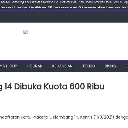
Resmi Dibuka, Hadirkan 65 Peserta dari 8 Negara dan Perluas Pelu
Resmikan ILF dan IGT Expo 2026, Industri Manufaktur Siap Naik Ke
ab Expo 2026 Resmi Digelar, Tampilkan Teknologi Medis dan Lab
ngan Gulirkan Program Jumat Berkah, Wujud Nyata Kepedulian S
2026 Usung Festival PEANUTS Terbesar, PIK Jadi Destinasi Baru S
YA HIDUP
HIBURAN
KEUANGAN
TEKNO
BISNIS
 14 Dibuka Kuota 600 Ribu
aftaran Kartu Prakerja Gelombang 14, Kamis (11/3/2021) deng
a
bang