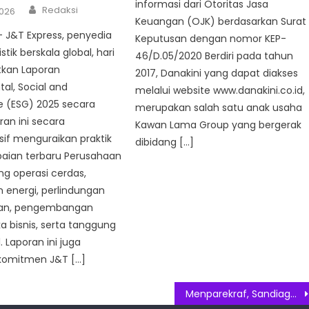
informasi dari Otoritas Jasa
Author
Redaksi
2026
Keuangan (OJK) berdasarkan Surat
 – J&T Express, penyedia
Keputusan dengan nomor KEP-
stik berskala global, hari
46/D.05/2020 Berdiri pada tahun
tkan Laporan
2017, Danakini yang dapat diakses
al, Social and
melalui website www.danakini.co.id,
 (ESG) 2025 secara
merupakan salah satu anak usaha
ran ini secara
Kawan Lama Group yang bergerak
if menguraikan praktik
dibidang […]
aian terbaru Perusahaan
g operasi cerdas,
energi, perlindungan
wan, pengembangan
ka bisnis, serta tanggung
. Laporan ini juga
komitmen J&T […]
Menparekraf, Sandiaga Yakin Vaksinasi Covid-19 Dapat Pulihkan Perekonomian dan Pariwisata Indonesia