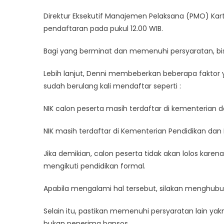
14
Direktur Eksekutif Manajemen Pelaksana (PMO) Ka
Dibuka
pendaftaran pada pukul 12.00 WIB.
Kuota
600
Bagi yang berminat dan memenuhi persyaratan, bi
ribu
Peserta
Lebih lanjut, Denni membeberkan beberapa faktor
Ini
sudah berulang kali mendaftar seperti :
Syarat
NIK calon peserta masih terdaftar di kementerian 
NIK masih terdaftar di Kementerian Pendidikan dan
Jika demikian, calon peserta tidak akan lolos karen
mengikuti pendidikan formal.
Apabila mengalami hal tersebut, silakan menghubun
Selain itu, pastikan memenuhi persyaratan lain yak
bukan penerima bansos.