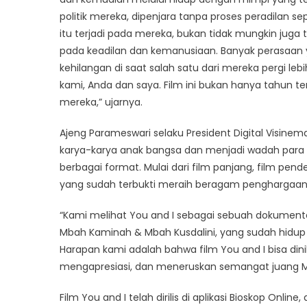
politik mereka, dipenjara tanpa proses peradilan se
itu terjadi pada mereka, bukan tidak mungkin juga t
pada keadilan dan kemanusiaan. Banyak perasaan y
kehilangan di saat salah satu dari mereka pergi leb
kami, Anda dan saya. Film ini bukan hanya tahun te
mereka,” ujarnya.
Ajeng Parameswari selaku President Digital Visin
karya-karya anak bangsa dan menjadi wadah para
berbagai format. Mulai dari film panjang, film pend
yang sudah terbukti meraih beragam penghargaan b
“Kami melihat You and I sebagai sebuah dokumente
Mbah Kaminah & Mbah Kusdalini, yang sudah hidup 
Harapan kami adalah bahwa film You and I bisa di
mengapresiasi, dan meneruskan semangat juang Mb
Film You and I telah dirilis di aplikasi Bioskop Online