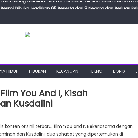
Resmi Dibuka, Hadirkan 65 Peserta dari 8 Negara dan Perluas Pelu
Resmikan ILF dan IGT Expo 2026, Industri Manufaktur Siap Naik Ke
ab Expo 2026 Resmi Digelar, Tampilkan Teknologi Medis dan Lab
ngan Gulirkan Program Jumat Berkah, Wujud Nyata Kepedulian S
2026 Usung Festival PEANUTS Terbesar, PIK Jadi Destinasi Baru S
YA HIDUP
HIBURAN
KEUANGAN
TEKNO
BISNIS
 Film You And I, Kisah
n Kusdalini
s konten orisinil terbaru, film ‘You and I’. Bekerjasama dengan
Kaminah dan Kusdalini, dua sahabat yang dipertemukan di