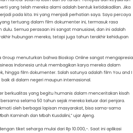
perti yang telah mereka alami adalah bentuk ketidakadilan. Jika
erjadi pada kita. Ini yang menjadi perhatian saya. Saya percaya
ang tertuang dalam film dokumenter ini, termasuk rasa
ih dulu. Semua perasaan ini sangat manusiawi, dan ini adalah
rakhir hubungan mereka, tetapi juga tahun terakhir kehidupan
ema Group menuturkan bahwa Bioskop Online sangat mengapresia
 sineas Indonesia untuk membagikan karya mereka dalam
ek, hingga film dokumenter. Salah satunya adalah film You and I
aik di dalam negeri maupun internasional.
r berkualitas yang begitu humanis dalam menceritakan kisah
bersama selama 50 tahun sejak mereka keluar dari penjara.
nikmati oleh berbagai lapisan masyarakat, bisa sama-sama
ah Kaminah dan Mbah Kusdalini,” ujar Ajeng.
, dengan tiket seharga mulai dari Rp 10.000,-. Saat ini aplikasi