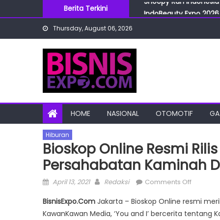
Skip
Berita Terkini
IndoBeauty Expo 2026 
to
Menteri Perindustrian 
Thursday, August 06, 2026
content
IndoHealthcare Gakesl
BRI Cabang Mega Kuni
Snoopy Run Indonesia 
HOME
NASIONAL
OTOMOTIF
GA
Hiburan
Bioskop Online Resmi Rilis
Persahabatan Kaminah Da
Posted
Author
on
April 13, 2021
Redaksi
Comments Off
on
Bioskop
BisnisExpo.Com
Jakarta – Bioskop Online resmi merili
Online
KawanKawan Media, ‘You and I’ bercerita tentang 
Resmi