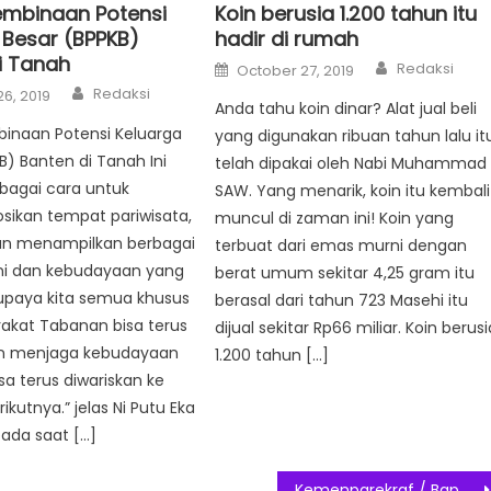
mbinaan Potensi
Koin berusia 1.200 tahun itu
 Besar (BPPKB)
hadir di rumah
i Tanah
Author
Posted
Redaksi
October 27, 2019
on
Author
Redaksi
6, 2019
Anda tahu koin dinar? Alat jual beli
inaan Potensi Keluarga
yang digunakan ribuan tahun lalu it
B) Banten di Tanah Ini
telah dipakai oleh Nabi Muhammad
ebagai cara untuk
SAW. Yang menarik, koin itu kembali
kan tempat pariwisata,
muncul di zaman ini! Koin yang
an menampilkan berbagai
terbuat dari emas murni dengan
i dan kebudayaan yang
berat umum sekitar 4,25 gram itu
, supaya kita semua khusus
berasal dari tahun 723 Masehi itu
akat Tabanan bisa terus
dijual sekitar Rp66 miliar. Koin berusi
n menjaga kebudayaan
1.200 tahun […]
sa terus diwariskan ke
ikutnya.” jelas Ni Putu Eka
pada saat […]
Kemenparekraf / Baparekraf Temakan ‘The New Beginning’ Book Panduan Trend Fashion 2021/2022