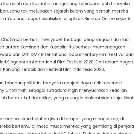
ana Kaminah dan Kusdalini mengenang kehidupan pahit mereka
n berusaha tak melupakan sejarah kelam yang pernah mereka
m You and I dapat disaksikan di aplikasi Bioskop Online sejak 9
 Chotimah berhasil menyabet berbagai penghargaan dari luar
batan
an antara Kaminah dan Kusdalini itu berhasil memenangkan
Award dari 12th DMZ International Documentary Film Festival dan
dari Singapore International Film Festival 2020. Dari dalam negeri,
anjang Terbaik dari Festival Film Indonesia 2020.
ahanan politik ini ternyata menjadi daya tarik tersendiri,
 Chotimah, sebagai sutradara ingin menyuarakan keadilan.
ah bentuk ketidakadilan, yang mungkin dialami siapa saja. Kisa
 menemukan belahan jiwa di tempat yang mengerikan, di
reka bertemu di masa muda mereka yang gemilang di penjara
h hancur selama lebih dari 50 tahun. Terlepas dari keyakinan