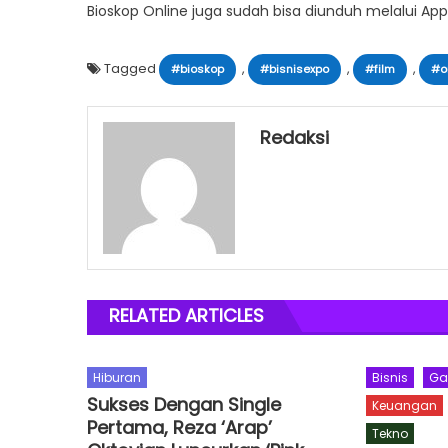
Bioskop Online juga sudah bisa diunduh melalui App
Tagged
,
,
,
#bioskop
#bisnisexpo
#film
#o
Redaksi
RELATED ARTICLES
Hiburan
Bisnis
Ga
Sukses Dengan Single
Keuangan
Pertama, Reza ‘Arap’
Tekno