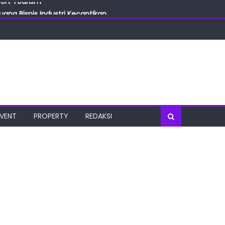
ang Bisnis Industri Kecantikan
las
oratorium Terkini
osial
port Tourism
EVENT
PROPERTY
REDAKSI