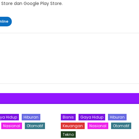
 Store dan Google Play Store.
nline
ya Hidup
Hiburan
Bisnis
Gaya Hidup
Hiburan
Nasional
Otomotif
Keuangan
Nasional
Otomotif
Tekno