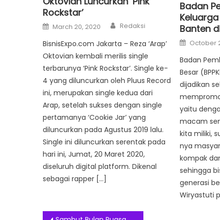
Oktovian Luncurkan ‘Pink
Badan Pe
Rockstar’
Keluarga
Author
Posted
Redaksi
March 20, 2020
Banten d
on
Posted
October 2
BisnisExpo.com Jakarta – Reza ‘Arap’
on
Oktovian kembali merilis single
Badan Pemb
terbarunya ‘Pink Rockstar’. Single ke-
Besar (BPPK
4 yang diluncurkan oleh Pluus Record
dijadikan s
ini, merupakan single kedua dari
mempromosi
Arap, setelah sukses dengan single
yaitu deng
pertamanya ‘Cookie Jar’ yang
macam sen
diluncurkan pada Agustus 2019 lalu.
kita miliki
Single ini diluncurkan serentak pada
nya masyar
hari ini, Jumat, 20 Maret 2020,
kompak da
diseluruh digital platform. Dikenal
sehingga bi
sebagai rapper […]
generasi ber
Wiryastuti 
Sambut Bulan Puasa The 101 Sajikan Menu Ramadhan Premium