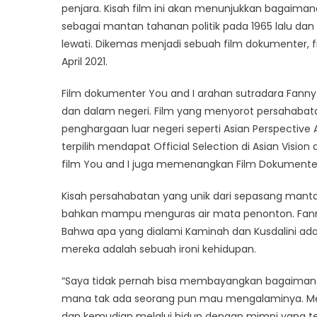
penjara. Kisah film ini akan menunjukkan bagaim
Rilis
Film
sebagai mantan tahanan politik pada 1965 lalu da
You
lewati. Dikemas menjadi sebuah film dokumenter, fil
And
April 2021.
I,
Kisah
Film dokumenter You and I arahan sutradara Fanny
Persaha
dan dalam negeri. Film yang menyorot persahabat
Kaminah
penghargaan luar negeri seperti Asian Perspective 
dan
terpilih mendapat Official Selection di Asian Vision 
Kusdalini
film You and I juga memenangkan Film Dokumenter P
Kisah persahabatan yang unik dari sepasang mantan t
bahkan mampu menguras air mata penonton. Fanny
Bahwa apa yang dialami Kaminah dan Kusdalini adal
mereka adalah sebuah ironi kehidupan.
“Saya tidak pernah bisa membayangkan bagaimana
mana tak ada seorang pun mau mengalaminya. Me
dan kemudian melalui hidup dengan mimpi yang tela