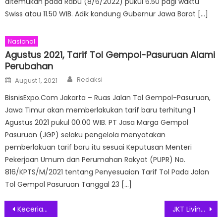
ditemukan pada Rabu (8/6/2022) pukul 6.50 pagi waktu
Swiss atau 11.50 WIB. Adik kandung Gubernur Jawa Barat […]
Nasional
Agustus 2021, Tarif Tol Gempol-Pasuruan Alami
Perubahan
Author
Posted
Redaksi
August 1, 2021
on
BisnisExpo.Com Jakarta – Ruas Jalan Tol Gempol-Pasuruan,
Jawa Timur akan memberlakukan tarif baru terhitung 1
Agustus 2021 pukul 00.00 WIB. PT Jasa Marga Gempol
Pasuruan (JGP) selaku pengelola menyatakan
pemberlakuan tarif baru itu sesuai Keputusan Menteri
Pekerjaan Umum dan Perumahan Rakyat (PUPR) No.
816/KPTS/M/2021 tentang Penyesuaian Tarif Tol Pada Jalan
Tol Gempol Pasuruan Tanggal 23 […]
Post
Keceriaan Indahnya Blissful Ramadan Aviary Bintaro Berbagi Tajil
JKT Living Star Rampungkan Pembangunan Apartemen