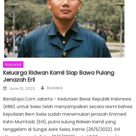
Nasional
Keluarga Ridwan Kamil Siap Bawa Pulang
Jenazah Eril
Author
Posted
Redaksi
June 10, 2022
on
BisnisExpo.Com Jakarta – Kedutaan Besar Republik Indonesia
(KBRI) untuk Swiss telah menyampaikan secara resmi bahwa
Kepolisian Bern Swiss sudah menemukan jenazah Emmeril
Kahn Mumtadz (Eril), putra sulung Ridwan Kamil yang
tenggelam di Sungai Aare Swiss, Kamis (26/5/2022). Eril