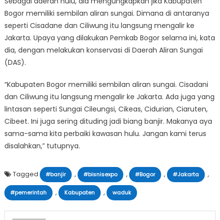
Sebagai daerah hulu, dia mengungkapkan jika Kabupaten
Bogor memiliki sembilan aliran sungai. Dimana di antaranya
seperti Cisadane dan Ciliwung itu langsung mengalir ke
Jakarta. Upaya yang dilakukan Pemkab Bogor selama ini, kata
dia, dengan melakukan konservasi di Daerah Aliran Sungai
(DAS).
“Kabupaten Bogor memiliki sembilan aliran sungai. Cisadani
dan Ciliwung itu langsung mengalir ke Jakarta. Ada juga yang
lintasan seperti Sungai Cileungsi, Cikeas, Cidurian, Ciaruten,
Cibeet. Ini juga sering dituding jadi biang banjir. Makanya aya
sama-sama kita perbaiki kawasan hulu. Jangan kami terus
disalahkan,” tutupnya.
Tagged
,
,
,
,
#banjir
#bisnisexpo
#Bogor
#Jakarta
,
,
#pemerintah
Kabupaten
waduk