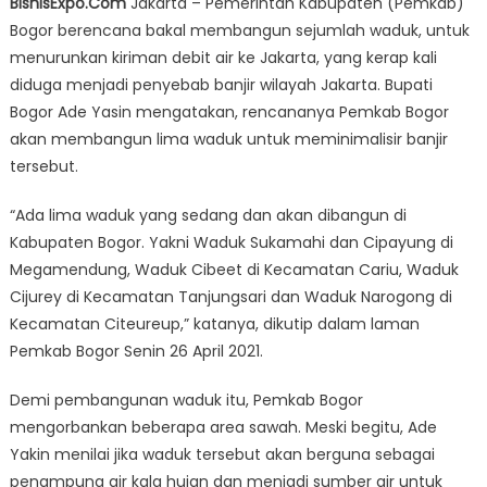
BisnisExpo.Com
Jakarta – Pemerintah Kabupaten (Pemkab)
Banjir
Bogor berencana bakal membangun sejumlah waduk, untuk
Jakarta,
menurunkan kiriman debit air ke Jakarta, yang kerap kali
Pemkab
Bogor
diduga menjadi penyebab banjir wilayah Jakarta. Bupati
Bakal
Bogor Ade Yasin mengatakan, rencananya Pemkab Bogor
Bangun
akan membangun lima waduk untuk meminimalisir banjir
Lima
tersebut.
Waduk
“Ada lima waduk yang sedang dan akan dibangun di
Kabupaten Bogor. Yakni Waduk Sukamahi dan Cipayung di
Megamendung, Waduk Cibeet di Kecamatan Cariu, Waduk
Cijurey di Kecamatan Tanjungsari dan Waduk Narogong di
Kecamatan Citeureup,” katanya, dikutip dalam laman
Pemkab Bogor Senin 26 April 2021.
Demi pembangunan waduk itu, Pemkab Bogor
mengorbankan beberapa area sawah. Meski begitu, Ade
Yakin menilai jika waduk tersebut akan berguna sebagai
penampung air kala hujan dan menjadi sumber air untuk