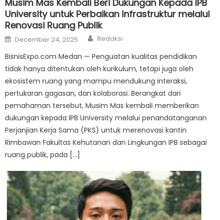
Musim Mas Kembali Beri Dukungan Kepada IPB
University untuk Perbaikan Infrastruktur melalui
Renovasi Ruang Publik
Author
Posted
Redaksi
December 24, 2025
on
BisnisExpo.com Medan — Penguatan kualitas pendidikan
tidak hanya ditentukan oleh kurikulum, tetapi juga oleh
ekosistem ruang yang mampu mendukung interaksi,
pertukaran gagasan, dan kolaborasi. Berangkat dari
pemahaman tersebut, Musim Mas kembali memberikan
dukungan kepada IPB University melalui penandatanganan
Perjanjian Kerja Sama (PKS) untuk merenovasi kantin
Rimbawan Fakultas Kehutanan dan Lingkungan IPB sebagai
ruang publik, pada […]