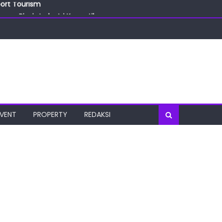
port Tourism
ang Bisnis Industri Kecantikan
las
oratorium Terkini
osial
port Tourism
EVENT
PROPERTY
REDAKSI