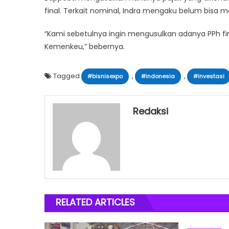
final. Terkait nominal, Indra mengaku belum bisa 
“Kami sebetulnya ingin mengusulkan adanya PPh fin
Kemenkeu,” bebernya.
Tagged
,
,
#bisnisexpo
#indonesia
#investasi
Redaksi
RELATED ARTICLES