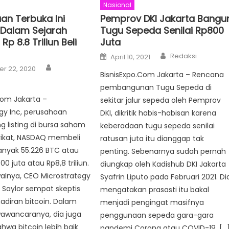
Nasional
an Terbuka Ini
Pemprov DKI Jakarta Bangu
Dalam Sejarah
Tugu Sepeda Senilai Rp800
Rp 8.8 Triliun Beli
Juta
Author
Posted
Redaksi
April 10, 2021
on
Author
r 22, 2020
BisnisExpo.Com Jakarta – Rencana
pembangunan Tugu Sepeda di
com Jakarta –
sekitar jalur sepeda oleh Pemprov
gy Inc, perusahaan
DKI, dikritik habis-habisan karena
g listing di bursa saham
keberadaan tugu sepeda senilai
rikat, NASDAQ membeli
ratusan juta itu dianggap tak
anyak 55.226 BTC atau
penting. Sebenarnya sudah pernah
00 juta atau Rp8,8 triliun.
diungkap oleh Kadishub DKI Jakarta
alnya, CEO Microstrategy
Syafrin Liputo pada Februari 2021. Di
l Saylor sempat skeptis
mengatakan prasasti itu bakal
adiran bitcoin. Dalam
menjadi pengingat masifnya
awancaranya, dia juga
penggunaan sepeda gara-gara
hwa bitcoin lebih baik
pandemi Corona atau COVID-19. […