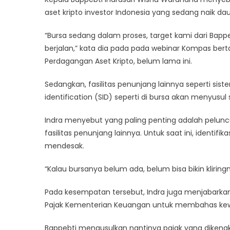
Kripto
aset kripto investor Indonesia yang sedang naik dau
Sendiri
“Bursa sedang dalam proses, target kami dari Bapp
berjalan,” kata dia pada pada webinar Kompas bert
Perdagangan Aset Kripto, belum lama ini.
Sedangkan, fasilitas penunjang lainnya seperti siste
identification (SID) seperti di bursa akan menyusul
Indra menyebut yang paling penting adalah pelun
fasilitas penunjang lainnya. Untuk saat ini, identifi
mendesak.
“Kalau bursanya belum ada, belum bisa bikin kliringn
Pada kesempatan tersebut, Indra juga menjabarka
Pajak Kementerian Keuangan untuk membahas kewaji
Bappebti mengusulkan nantinya pajak yang dikenak