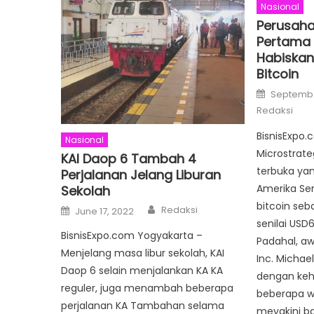
Nasional
Perusaha
Pertama 
Habiskan 
Bitcoin
Posted
Septembe
on
Redaksi
BisnisExpo.
Nasional
Microstrate
KAI Daop 6 Tambah 4
terbuka yan
Perjalanan Jelang Liburan
Amerika Se
Sekolah
bitcoin seb
Author
Posted
Redaksi
June 17, 2022
on
senilai USD6
BisnisExpo.com Yogyakarta –
Padahal, aw
Menjelang masa libur sekolah, KAI
Inc. Michae
Daop 6 selain menjalankan KA KA
dengan keh
reguler, juga menambah beberapa
beberapa w
perjalanan KA Tambahan selama
meyakini ba