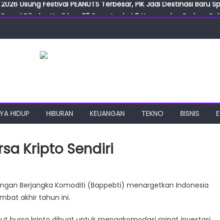
2026 Usung Festival PEANUTS Terbesar, PIK Jadi Destinasi Baru S
Resmi Dibuka, Hadirkan 65 Peserta dari 8 Negara dan Perluas Pelu
Resmikan ILF dan IGT Expo 2026, Industri Manufaktur Siap Naik Ke
ab Expo 2026 Resmi Digelar, Tampilkan Teknologi Medis dan Lab
ngan Gulirkan Program Jumat Berkah, Wujud Nyata Kepedulian S
2026 Usung Festival PEANUTS Terbesar, PIK Jadi Destinasi Baru S
YA HIDUP
HIBURAN
KEUANGAN
TEKNO
BISNIS
sa Kripto Sendiri
a
ngan Berjangka Komoditi (Bappebti) menargetkan Indonesia
mbat akhir tahun ini.
ut bursa kripto dibuat untuk mengakomodasi minat investasi