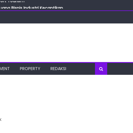
ang Bisnis Industri Kecantikan
las
oratorium Terkini
osial
port Tourism
EVENT
PROPERTY
REDAKSI
k