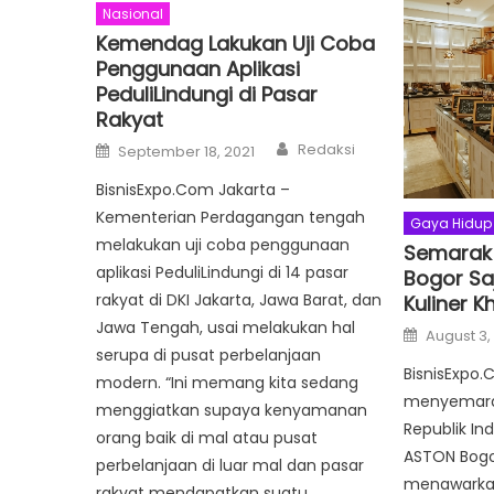
Nasional
Kemendag Lakukan Uji Coba
Penggunaan Aplikasi
PeduliLindungi di Pasar
Rakyat
Author
Posted
Redaksi
September 18, 2021
on
BisnisExpo.Com Jakarta –
Kementerian Perdagangan tengah
Gaya Hidup
melakukan uji coba penggunaan
Semarak 
aplikasi PeduliLindungi di 14 pasar
Bogor Sa
rakyat di DKI Jakarta, Jawa Barat, dan
Kuliner 
Jawa Tengah, usai melakukan hal
Posted
August 3,
on
serupa di pusat perbelanjaan
BisnisExpo.
modern. “Ini memang kita sedang
menyemara
menggiatkan supaya kenyamanan
Republik In
orang baik di mal atau pusat
ASTON Bogor
perbelanjaan di luar mal dan pasar
menawarkan
rakyat mendapatkan suatu