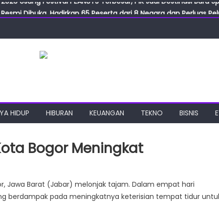
Resmi Dibuka, Hadirkan 65 Peserta dari 8 Negara dan Perluas Pelu
Resmikan ILF dan IGT Expo 2026, Industri Manufaktur Siap Naik Ke
ab Expo 2026 Resmi Digelar, Tampilkan Teknologi Medis dan Lab
ngan Gulirkan Program Jumat Berkah, Wujud Nyata Kepedulian S
2026 Usung Festival PEANUTS Terbesar, PIK Jadi Destinasi Baru S
YA HIDUP
HIBURAN
KEUANGAN
TEKNO
BISNIS
 Kota Bogor Meningkat
or, Jawa Barat (Jabar) melonjak tajam. Dalam empat hari
ang berdampak pada meningkatnya keterisian tempat tidur untu