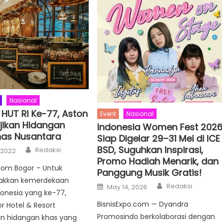
Nasional
HUT RI Ke-77, Aston
Event
Nasional
jikan Hidangan
Indonesia Women Fest 202
Khas Nusantara
Siap Digelar 29–31 Mei di ICE
Author
BSD, Suguhkan Inspirasi,
Redaksi
 2022
Promo Hadiah Menarik, dan
Com Bogor – Untuk
Panggung Musik Gratis!
kkan kemerdekaan
Author
Posted
Redaksi
May 14, 2026
on
donesia yang ke-77,
BisnisExpo.com — Dyandra
 Hotel & Resort
Promosindo berkolaborasi dengan
 hidangan khas yang