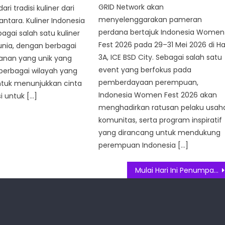
GRID Network akan
dari tradisi kuliner dari
menyelenggarakan pameran
antara. Kuliner Indonesia
perdana bertajuk Indonesia Women
bagai salah satu kuliner
Fest 2026 pada 29–31 Mei 2026 di Ha
dunia, dengan berbagai
3A, ICE BSD City. Sebagai salah satu
kanan yang unik yang
event yang berfokus pada
 berbagai wilayah yang
pemberdayaan perempuan,
ntuk menunjukkan cinta
Indonesia Women Fest 2026 akan
i untuk […]
menghadirkan ratusan pelaku usah
komunitas, serta program inspiratif
yang dirancang untuk mendukung
perempuan Indonesia […]
Mulai Hari Ini Penumpang KRL Akan Dites Antigen Secara Acak