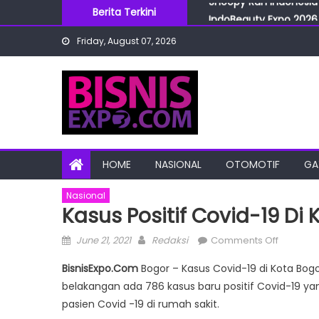
Skip
Berita Terkini
IndoBeauty Expo 2026 
to
Menteri Perindustrian 
Friday, August 07, 2026
content
IndoHealthcare Gakesl
BRI Cabang Mega Kuni
Snoopy Run Indonesia 
HOME
NASIONAL
OTOMOTIF
GA
Nasional
Kasus Positif Covid-19 Di
Posted
Author
on
June 21, 2021
Redaksi
Comments Off
on
Kasus
BisnisExpo.Com
Bogor – Kasus Covid-19 di Kota Bog
Positif
belakangan ada 786 kasus baru positif Covid-19 y
Covid-
pasien Covid -19 di rumah sakit.
19