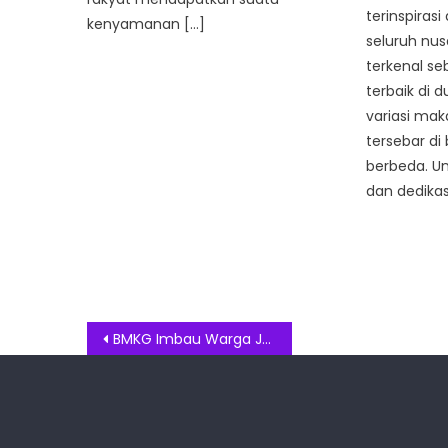
terinspirasi 
kenyamanan […]
seluruh nus
terkenal se
terbaik di 
variasi ma
tersebar di
berbeda. U
dan dedikas
Post
BMKG Imbau Warga Jakarta Waspadai Cuaca Hari ini
navigation