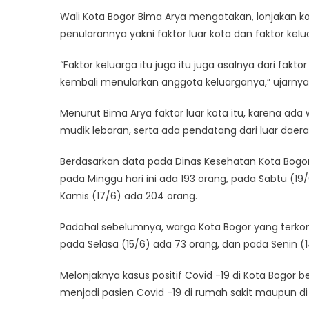
di
Wali Kota Bogor Bima Arya mengatakan, lonjakan kasu
Kota
penularannya yakni faktor luar kota dan faktor kelu
Bogor
Meningk
“Faktor keluarga itu juga itu juga asalnya dari fakt
kembali menularkan anggota keluarganya,” ujarnya 
Menurut Bima Arya faktor luar kota itu, karena ad
mudik lebaran, serta ada pendatang dari luar daera
Berdasarkan data pada Dinas Kesehatan Kota Bogor, 
pada Minggu hari ini ada 193 orang, pada Sabtu (19
Kamis (17/6) ada 204 orang.
Padahal sebelumnya, warga Kota Bogor yang terkonf
pada Selasa (15/6) ada 73 orang, dan pada Senin (
Melonjaknya kasus positif Covid -19 di Kota Bogo
menjadi pasien Covid -19 di rumah sakit maupun di Pu