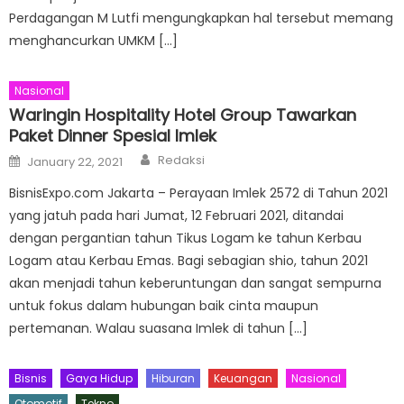
Perdagangan M Lutfi mengungkapkan hal tersebut memang
menghancurkan UMKM […]
Nasional
Waringin Hospitality Hotel Group Tawarkan
Paket Dinner Spesial Imlek
Author
Posted
Redaksi
January 22, 2021
on
BisnisExpo.com Jakarta – Perayaan Imlek 2572 di Tahun 2021
yang jatuh pada hari Jumat, 12 Februari 2021, ditandai
dengan pergantian tahun Tikus Logam ke tahun Kerbau
Logam atau Kerbau Emas. Bagi sebagian shio, tahun 2021
akan menjadi tahun keberuntungan dan sangat sempurna
untuk fokus dalam hubungan baik cinta maupun
pertemanan. Walau suasana Imlek di tahun […]
Bisnis
Gaya Hidup
Hiburan
Keuangan
Nasional
Otomotif
Tekno