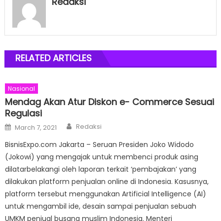
Redaksi
RELATED ARTICLES
Nasional
Mendag Akan Atur Diskon e- Commerce Sesuai
Regulasi
Author
Posted
Redaksi
March 7, 2021
on
BisnisExpo.com Jakarta – Seruan Presiden Joko Widodo
(Jokowi) yang mengajak untuk membenci produk asing
dilatarbelakangi oleh laporan terkait ‘pembajakan’ yang
dilakukan platform penjualan online di Indonesia. Kasusnya,
platform tersebut menggunakan Artificial Intelligence (AI)
untuk mengambil ide, desain sampai penjualan sebuah
UMKM penjual busana muslim Indonesia. Menteri