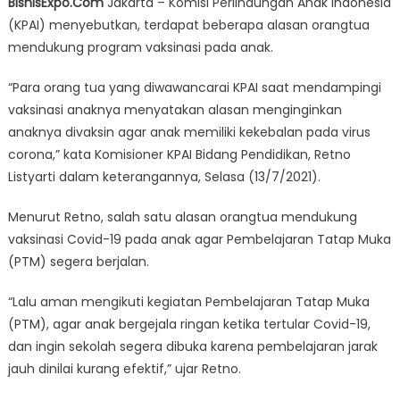
BisnisExpo.Com
Jakarta – Komisi Perlindungan Anak Indonesia
Tua
(KPAI) menyebutkan, terdapat beberapa alasan orangtua
Dukung
mendukung program vaksinasi pada anak.
Vaksinasi
Covid-
“Para orang tua yang diwawancarai KPAI saat mendampingi
19
vaksinasi anaknya menyatakan alasan menginginkan
Anak
Demi
anaknya divaksin agar anak memiliki kekebalan pada virus
PTM
corona,” kata Komisioner KPAI Bidang Pendidikan, Retno
Listyarti dalam keterangannya, Selasa (13/7/2021).
Menurut Retno, salah satu alasan orangtua mendukung
vaksinasi Covid-19 pada anak agar Pembelajaran Tatap Muka
(PTM) segera berjalan.
“Lalu aman mengikuti kegiatan Pembelajaran Tatap Muka
(PTM), agar anak bergejala ringan ketika tertular Covid-19,
dan ingin sekolah segera dibuka karena pembelajaran jarak
jauh dinilai kurang efektif,” ujar Retno.