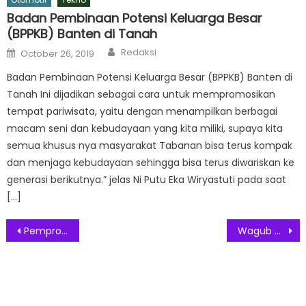
Badan Pembinaan Potensi Keluarga Besar
(BPPKB) Banten di Tanah
Author
Posted
Redaksi
October 26, 2019
on
Badan Pembinaan Potensi Keluarga Besar (BPPKB) Banten di
Tanah Ini dijadikan sebagai cara untuk mempromosikan
tempat pariwisata, yaitu dengan menampilkan berbagai
macam seni dan kebudayaan yang kita miliki, supaya kita
semua khusus nya masyarakat Tabanan bisa terus kompak
dan menjaga kebudayaan sehingga bisa terus diwariskan ke
generasi berikutnya.” jelas Ni Putu Eka Wiryastuti pada saat
[…]
Post
Pemprov DKI Menolak Pengajuan STRP Jika Perusahaan Tidak Memiliki NIB
Wagub Riza: DKI Jakarta Siap Jika PPKM Diperpanjang
navigation