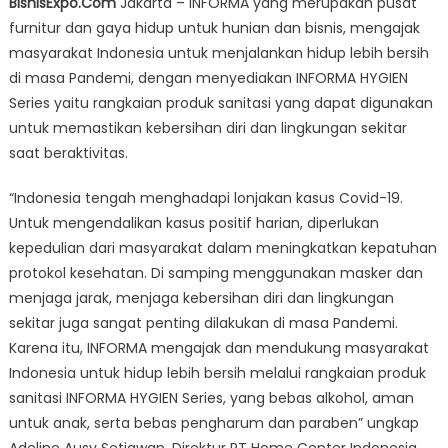
BisnisExpo.Com
Jakarta – INFORMA yang merupakan pusat
Ajak
furnitur dan gaya hidup untuk hunian dan bisnis, mengajak
Masyarakat
masyarakat Indonesia untuk menjalankan hidup lebih bersih
Hidup
Lebih
di masa Pandemi, dengan menyediakan INFORMA HYGIEN
Bersih
Series yaitu rangkaian produk sanitasi yang dapat digunakan
Dimasa
untuk memastikan kebersihan diri dan lingkungan sekitar
Pandemi
saat beraktivitas.
“Indonesia tengah menghadapi lonjakan kasus Covid-19.
Untuk mengendalikan kasus positif harian, diperlukan
kepedulian dari masyarakat dalam meningkatkan kepatuhan
protokol kesehatan. Di samping menggunakan masker dan
menjaga jarak, menjaga kebersihan diri dan lingkungan
sekitar juga sangat penting dilakukan di masa Pandemi.
Karena itu, INFORMA mengajak dan mendukung masyarakat
Indonesia untuk hidup lebih bersih melalui rangkaian produk
sanitasi INFORMA HYGIEN Series, yang bebas alkohol, aman
untuk anak, serta bebas pengharum dan paraben” ungkap