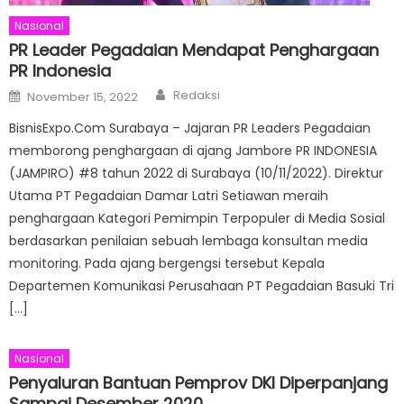
Nasional
PR Leader Pegadaian Mendapat Penghargaan
PR Indonesia
Author
Posted
Redaksi
November 15, 2022
on
BisnisExpo.Com Surabaya – Jajaran PR Leaders Pegadaian
memborong penghargaan di ajang Jambore PR INDONESIA
(JAMPIRO) #8 tahun 2022 di Surabaya (10/11/2022). Direktur
Utama PT Pegadaian Damar Latri Setiawan meraih
penghargaan Kategori Pemimpin Terpopuler di Media Sosial
berdasarkan penilaian sebuah lembaga konsultan media
monitoring. Pada ajang bergengsi tersebut Kepala
Departemen Komunikasi Perusahaan PT Pegadaian Basuki Tri
[…]
Nasional
Penyaluran Bantuan Pemprov DKI Diperpanjang
Sampai Desember 2020