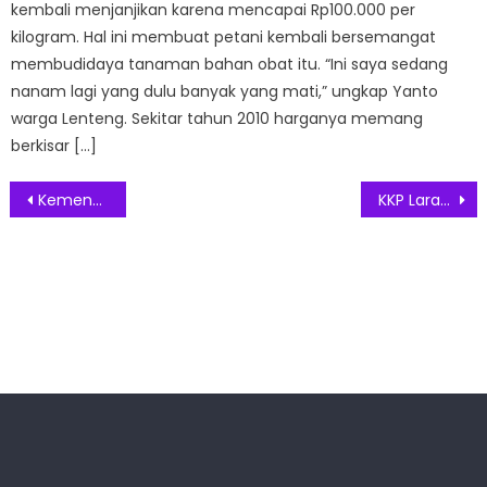
kembali menjanjikan karena mencapai Rp100.000 per
kilogram. Hal ini membuat petani kembali bersemangat
membudidaya tanaman bahan obat itu. “Ini saya sedang
nanam lagi yang dulu banyak yang mati,” ungkap Yanto
warga Lenteng. Sekitar tahun 2010 harganya memang
berkisar […]
Post
Kemenkes: Warga Tak Punya NIK Bisa Divaksinasi
KKP Larang Penjualan Benur di Bawah 5 Gram
navigation