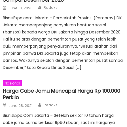
Author
Posted
Redaksi
June 10, 2020
on
BisnisExpo.com Jakarta – Pemerintah Provinsi (Pemprov) DKI
Jakarta memperpanjang penyaluran bantuan sosial
(bansos) kepada warga DKI Jakarta hingga Desember 2020.
Hal itu selaras dengan pemerintah pusat yang telah lebih
dulu memperpanjang penyalurannya. “Sesuai arahan dari
pimpinan bahwa DKI Jakarta juga tetap akan memberikan
bansos. Waktunya sejalan dengan pemerintah pusat sampai
Desember,” kata Kepala Dinas Sosial […]
Nasional
Harga Cabe Jamu Mencapai Harga Rp 100.000
Perkilo
Author
Posted
Redaksi
June 28, 2021
on
BisnisExpo.Com Jakarta – Setelah sekitar 10 tahun harga
cabe jamu cuma berkisar Rp60 ribuan, saat ini harganya