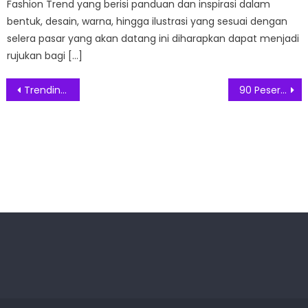
Fashion Trend yang berisi panduan dan inspirasi dalam
bentuk, desain, warna, hingga ilustrasi yang sesuai dengan
selera pasar yang akan datang ini diharapkan dapat menjadi
rujukan bagi […]
Post
Trending Di 6 Negara, Video Klip Lagu Baru Atta Halilintar #THISISINDONESIA
90 Peserta Lokal dan Internasional Ikut Dalam Pameran Krista Exhibitions Virtual Expo 2021
navigation