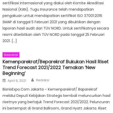
sertifikasi internasional yang diakui oleh Komite Akreditasi
Nasional (KAN). Tugu Insurance telah mendapatkan
pengakuan untuk mendapatkan sertifikat ISO 37001:2016
SMAP di tanggal 5 Februari 2021 yang dibuktikan dengan
laporan hasil audit dari TÜV NORD. Untuk sertifikatnya secara
resmi diterbitkan oleh TÜV NORD pada tanggal 25 Februari
2021. […]
Nasional
Kemenparekraf/Beparekraf Bukukan Hasil Riset
Trend Forecast 2021/2022 Temakan ‘New
Beginning’
Author
Posted
Redaksi
April 9, 2021
on
BisnisExpo.Com Jakarta – Kemenparekraf/ Baparekraf
melalui Deputi Kebijakan Strategis kembali meluncurkan hasil
risetnya yang bertajuk Trend Forecast 2021/2022. Peluncuran
ini bertempat di Grand Ballroom, Grand Hyatt Jakarta. Riset