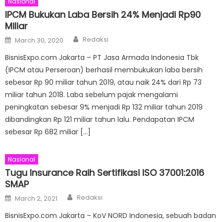
Nasional
IPCM Bukukan Laba Bersih 24% Menjadi Rp90
Miliar
Author
Posted
Redaksi
March 30, 2020
on
BisnisExpo.com Jakarta – PT Jasa Armada Indonesia Tbk
(IPCM atau Perseroan) berhasil membukukan laba bersih
sebesar Rp 90 miliar tahun 2019, atau naik 24% dari Rp 73
miliar tahun 2018. Laba sebelum pajak mengalami
peningkatan sebesar 9% menjadi Rp 132 miliar tahun 2019
dibandingkan Rp 121 miliar tahun lalu. Pendapatan IPCM
sebesar Rp 682 miliar […]
Nasional
Tugu Insurance Raih Sertifikasi ISO 37001:2016
SMAP
Author
Posted
Redaksi
March 2, 2021
on
BisnisExpo.com Jakarta – KoV NORD Indonesia, sebuah badan