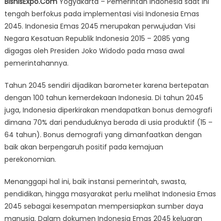
BisnisExpo.Com
Yogyakarta – Pemerintah Indonesia saat ini
Indonesia
tengah berfokus pada implementasi visi Indonesia Emas
Emas
2045. Indonesia Emas 2045 merupakan perwujudan Visi
2045,
Harus
Negara Kesatuan Republik Indonesia 2015 – 2085 yang
Disiapkan
digagas oleh Presiden Joko Widodo pada masa awal
Talenta
pemerintahannya.
Digital
Dari
Tahun 2045 sendiri dijadikan barometer karena bertepatan
Sekarang
dengan 100 tahun kemerdekaan Indonesia. Di tahun 2045
juga, Indonesia diperkirakan mendapatkan bonus demografi
dimana 70% dari penduduknya berada di usia produktif (15 –
64 tahun). Bonus demografi yang dimanfaatkan dengan
baik akan berpengaruh positif pada kemajuan
perekonomian.
Menanggapi hal ini, baik instansi pemerintah, swasta,
pendidikan, hingga masyarakat perlu melihat Indonesia Emas
2045 sebagai kesempatan mempersiapkan sumber daya
manusia. Dalam dokumen Indonesia Emas 2045 keluaran