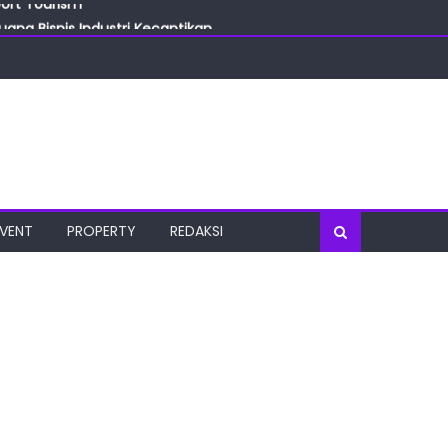
ang Bisnis Industri Kecantikan
las
oratorium Terkini
osial
port Tourism
EVENT
PROPERTY
REDAKSI