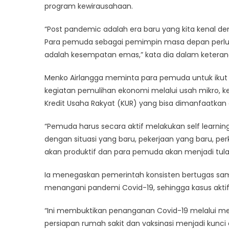
program kewirausahaan.
Pelua
Emas
“Post pandemic adalah era baru yang kita kenal denga
bagi
Para pemuda sebagai pemimpin masa depan perlu men
Wirau
Muda
adalah kesempatan emas,” kata dia dalam keteranga
Menko Airlangga meminta para pemuda untuk ikut 
kegiatan pemulihan ekonomi melalui usah mikro, 
Kredit Usaha Rakyat (KUR) yang bisa dimanfaatkan
“Pemuda harus secara aktif melakukan self learn
dengan situasi yang baru, pekerjaan yang baru, pe
akan produktif dan para pemuda akan menjadi tulan
Ia menegaskan pemerintah konsisten bertugas sama
menangani pandemi Covid-19, sehingga kasus aktif 
“Ini membuktikan penanganan Covid-19 melalui mekan
persiapan rumah sakit dan vaksinasi menjadi kunci d