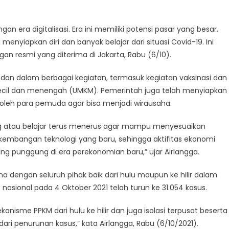
ng
n era digitalisasi. Era ini memiliki potensi pasar yang besar.
yiapkan diri dan banyak belajar dari situasi Covid-19. Ini
saha
n resmi yang diterima di Jakarta, Rabu (6/10).
dan dalam berbagai kegiatan, termasuk kegiatan vaksinasi dan
kecil dan menengah (UMKM). Pemerintah juga telah menyiapkan
 oleh para pemuda agar bisa menjadi wirausaha.
ing atau belajar terus menerus agar mampu menyesuaikan
rkembangan teknologi yang baru, sehingga aktifitas ekonomi
g punggung di era perekonomian baru,” ujar Airlangga.
 dengan seluruh pihak baik dari hulu maupun ke hilir dalam
nasional pada 4 Oktober 2021 telah turun ke 31.054 kasus.
isme PPKM dari hulu ke hilir dan juga isolasi terpusat beserta
ari penurunan kasus,” kata Airlangga, Rabu (6/10/2021).