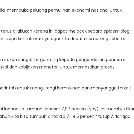
a dia, membuka peluang pemulihan ekonomi nasional untuk
a terus dilakukan karena ini dapat melacak secara epidemiologi
an siapa kontak eratnya agar kita dapat memotong sebaran
mi akan sangat tergantung kepada pengendalian pandemi,
fiskal dan kebijakan moneter, untuk memastikan proses
emerintah untuk mengurangi kemiskinan dan menyangga terkait
nomi Indonesia tumbuh sebesar 7,07 persen (yoy). Ini membuktika
r tahun kita bisa tumbuh antara 3,7- 4,5 persen,” tutup Airlangga.