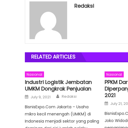
Redaksi
RELATED ARTICLES
Nasional
Nasional
Industri Logistik Jembatan
PPKM Dar
UMKM Dongkrak Penjualan
Diperpan
2021
Author
Posted
Redaksi
July 9, 2021
on
Posted
July 21, 2
on
BisnisExpo.Com Jakarta – Usaha
BisnisExpo.
mikro kecil menengah (UMKM) di
Joko Widod
Indonesia menjadi sektor yang paling
perpanjang