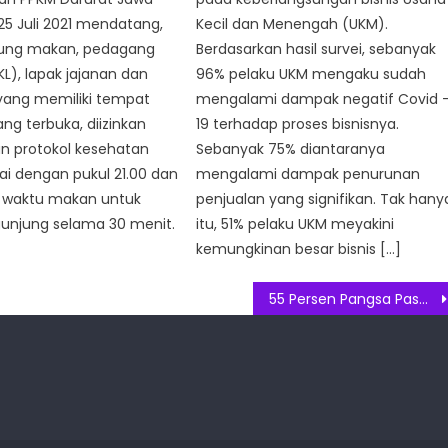
 25 Juli 2021 mendatang,
Kecil dan Menengah (UKM).
ung makan, pedagang
Berdasarkan hasil survei, sebanyak
KL), lapak jajanan dan
96% pelaku UKM mengaku sudah
 yang memiliki tempat
mengalami dampak negatif Covid 
ang terbuka, diizinkan
19 terhadap proses bisnisnya.
n protokol kesehatan
Sebanyak 75% diantaranya
i dengan pukul 21.00 dan
mengalami dampak penurunan
waktu makan untuk
penjualan yang signifikan. Tak hany
gunjung selama 30 menit.
itu, 51% pelaku UKM meyakini
kemungkinan besar bisnis […]
55 Persen Pangsa Pasar Minyak Sawit Dunia Dikuasai Indonesia