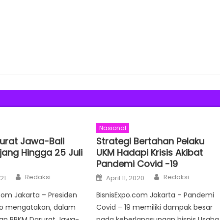
Nasional
urat Jawa-Bali
Strategi Bertahan Pelaku
jang Hingga 25 Juli
UKM Hadapi Krisis Akibat
Pandemi Covid -19
Author
Author
Posted
Redaksi
Redaksi
021
April 11, 2020
on
Com Jakarta – Presiden
BisnisExpo.com Jakarta – Pandemi
o mengatakan, dalam
Covid – 19 memiliki dampak besar
an PPKM Darurat Jawa-
pada keberlangsungan bisnis Usaha