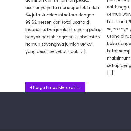
dominan dari sisi jumlah pelaku
Bali hingga
usahanya yaitu mencapai lebih dari
semua war
64 juta. Jumlah ini setara dengan
kaki lima (P
99,62 persen dari total usaha di
sejenisnya
Indonesia. Dari jumlah itu yang paling
usaha di ru
banyak adalah segmen usaha mikro.
buka denga
Namun sayangnya jumlah UMKM
ketat sampa
yang besar tersebut tidak […]
maksimum 
setiap pen
[…]
Post
Harga Emas Merosot 1,2 persen, Ini Penyebabnya
navigation