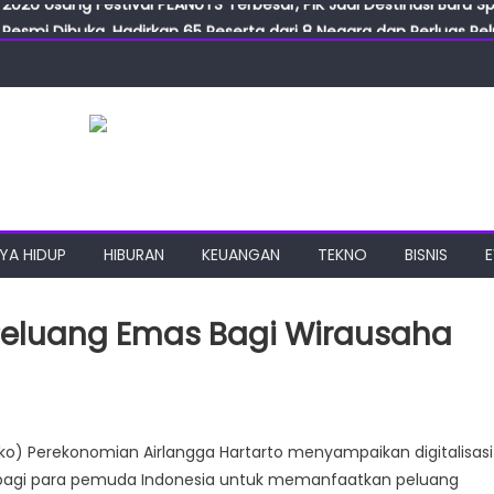
Resmi Dibuka, Hadirkan 65 Peserta dari 8 Negara dan Perluas Pelu
Resmikan ILF dan IGT Expo 2026, Industri Manufaktur Siap Naik Ke
ab Expo 2026 Resmi Digelar, Tampilkan Teknologi Medis dan Lab
ngan Gulirkan Program Jumat Berkah, Wujud Nyata Kepedulian S
2026 Usung Festival PEANUTS Terbesar, PIK Jadi Destinasi Baru S
YA HIDUP
HIBURAN
KEUANGAN
TEKNO
BISNIS
n Peluang Emas Bagi Wirausaha
ko) Perekonomian Airlangga Hartarto menyampaikan digitalisasi
lisasi
bagi para pemuda Indonesia untuk memanfaatkan peluang
kan