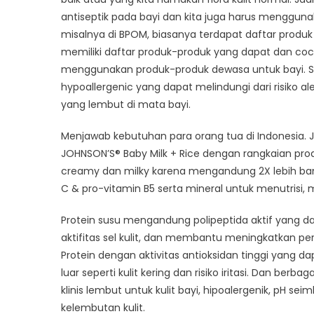
antiseptik pada bayi dan kita juga harus menggun
misalnya di BPOM, biasanya terdapat daftar produk
memiliki daftar produk-produk yang dapat dan coco
menggunakan produk-produk dewasa untuk bayi. S
hypoallergenic yang dapat melindungi dari risiko aler
yang lembut di mata bayi.
Menjawab kebutuhan para orang tua di Indonesia. 
JOHNSON’S® Baby Milk + Rice dengan rangkaian produ
creamy dan milky karena mengandung 2X lebih bany
C & pro-vitamin B5 serta mineral untuk menutrisi
Protein susu mengandung polipeptida aktif yang d
aktifitas sel kulit, dan membantu meningkatkan pe
Protein dengan aktivitas antioksidan tinggi yang d
luar seperti kulit kering dan risiko iritasi. Dan be
klinis lembut untuk kulit bayi, hipoalergenik, pH 
kelembutan kulit.