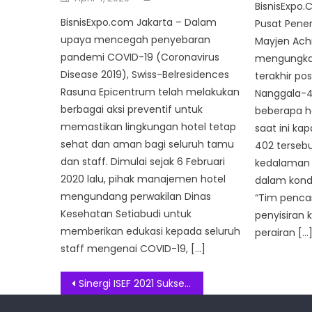
on
BisnisExpo.
BisnisExpo.com Jakarta – Dalam
Pusat Pene
upaya mencegah penyebaran
Mayjen Ach
pandemi COVID-19 (Coronavirus
mengungka
Disease 2019), Swiss-Belresidences
terakhir pos
Rasuna Epicentrum telah melakukan
Nanggala-4
berbagai aksi preventif untuk
beberapa ha
memastikan lingkungan hotel tetap
saat ini ka
sehat dan aman bagi seluruh tamu
402 terseb
dan staff. Dimulai sejak 6 Februari
kedalaman 
2020 lalu, pihak manajemen hotel
dalam kondi
mengundang perwakilan Dinas
“Tim penca
Kesehatan Setiabudi untuk
penyisiran 
memberikan edukasi kepada seluruh
perairan […
staff mengenai COVID-19, […]
Post
Sinergi ISEF 2021 Sukses Menggiatkan Fesyen Muslim Indonesia
navigation