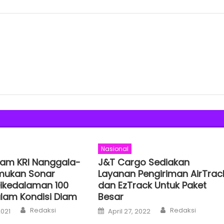
Nasional
lam KRI Nanggala-
J&T Cargo Sediakan
mukan Sonar
Layanan Pengiriman AirTrac
ikedalaman 100
dan EzTrack Untuk Paket
lam Kondisi Diam
Besar
Author
Author
Posted
Redaksi
Redaksi
2021
April 27, 2022
on