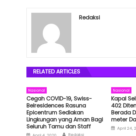
Redaksi
RELATED ARTICLES
Nasional
Nasional
Cegah COVID-19, Swiss-
Kapal Se
Belresidences Rasuna
402 Dite
Epicentrum Sediakan
Berada D
Lingkungan yang Aman Bagi
meter Da
Seluruh Tamu dan Staff
Posted
April 24, 
on
Author
Posted
Redaksi
April 4, 2020