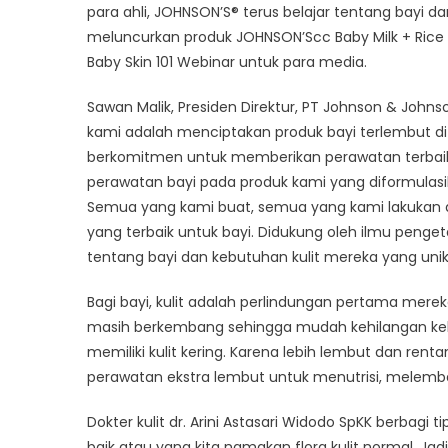
para ahli, JOHNSON’S® terus belajar tentang bayi da
Had
Den
meluncurkan produk JOHNSON’Scc Baby Milk + Rice 
For
Baby Skin 101 Webinar untuk para media.
Bar
Unt
Sawan Malik, Presiden Direktur, PT Johnson & John
Kulit
kami adalah menciptakan produk bayi terlembut di d
Bay
berkomitmen untuk memberikan perawatan terbaik
perawatan bayi pada produk kami yang diformulas
Semua yang kami buat, semua yang kami lakukan
yang terbaik untuk bayi. Didukung oleh ilmu penget
tentang bayi dan kebutuhan kulit mereka yang unik
Bagi bayi, kulit adalah perlindungan pertama mereka d
masih berkembang sehingga mudah kehilangan kel
memiliki kulit kering. Karena lebih lembut dan rentan
perawatan ekstra lembut untuk menutrisi, melemba
Dokter kulit dr. Arini Astasari Widodo SpKK berbagi ti
baik atau yang kita namakan flora kulit normal. 