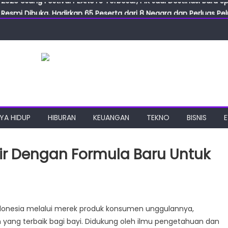
Resmi Dibuka, Hadirkan 65 Peserta dari 8 Negara dan Perluas Pelu
Resmikan ILF dan IGT Expo 2026, Industri Manufaktur Siap Naik Ke
ab Expo 2026 Resmi Digelar, Tampilkan Teknologi Medis dan Lab
ngan Gulirkan Program Jumat Berkah, Wujud Nyata Kepedulian S
2026 Usung Festival PEANUTS Terbesar, PIK Jadi Destinasi Baru S
YA HIDUP
HIBURAN
KEUANGAN
TEKNO
BISNIS
ir Dengan Formula Baru Untuk
NSON’S®
donesia melalui merek produk konsumen unggulannya,
ang terbaik bagi bayi. Didukung oleh ilmu pengetahuan dan
e