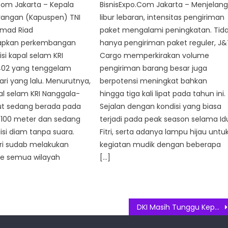
Com Jakarta – Kepala
BisnisExpo.Com Jakarta – Menjelan
rangan (Kapuspen) TNI
libur lebaran, intensitas pengiriman
mad Riad
paket mengalami peningkatan. Tid
pkan perkembangan
hanya pengiriman paket reguler, J&
isi kapal selam KRI
Cargo memperkirakan volume
02 yang tenggelam
pengiriman barang besar juga
ri yang lalu. Menurutnya,
berpotensi meningkat bahkan
pal selam KRI Nanggala-
hingga tiga kali lipat pada tahun ini.
ut sedang berada pada
Sejalan dengan kondisi yang biasa
100 meter dan sedang
terjadi pada peak season selama Id
si diam tanpa suara.
Fitri, serta adanya lampu hijau untu
ri sudab melakukan
kegiatan mudik dengan beberapa
ke semua wilayah
[…]
]
DKI Masih Tunggu Keputusan Pusat Soal Perpanjangan PPKM