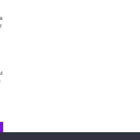
g
ak
T
ul
k