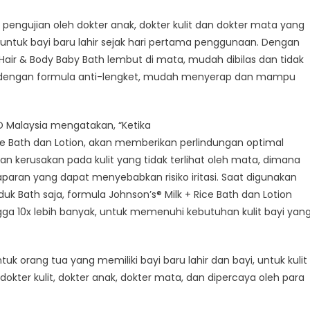
ali pengujian oleh dokter anak, dokter kulit dan dokter mata yang
an untuk bayi baru lahir sejak hari pertama penggunaan. Dengan
1 Hair & Body Baby Bath lembut di mata, mudah dibilas dan tidak
ion dengan formula anti-lengket, mudah menyerap dan mampu
&D Malaysia mengatakan, “Ketika
ce Bath dan Lotion, akan memberikan perlindungan optimal
kan kerusakan pada kulit yang tidak terlihat oleh mata, dimana
an yang dapat menyebabkan risiko iritasi. Saat digunakan
Bath saja, formula Johnson’s® Milk + Rice Bath dan Lotion
 10x lebih banyak, untuk memenuhi kebutuhan kulit bayi yan
uk orang tua yang memiliki bayi baru lahir dan bayi, untuk kulit
h dokter kulit, dokter anak, dokter mata, dan dipercaya oleh para