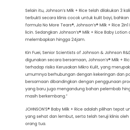
Selain itu, Johnson’s Milk + Rice telah dilakukan 3 k
terbukti secara klinis cocok untuk kulit bayi, bahk
formula No More Tears®, Johnson’s® Milk + Rice 2in
licin. Sedangkan Johnson’s® Milk + Rice Baby Lot
melembapkan hingga 24jam.
Kin Fuei, Senior Scientists of Johnson & Johnson R
digunakan secara bersamaan, Johnson’s® Milk + Ri
terhadap risiko Kerusakan Mikro Kulit, yang merupa
umumnya berhubungan dengan kekeringan dan papar
bersamaan dibandingkan dengan penggunaan produk 
yang baru juga mengandung bahan pelembab hingga
masih berkembang.”
JOHNSON’S® Baby Milk + Rice adalah pilihan tepat unt
yang sehat dan lembut, serta telah teruji klinis ole
orang tua.