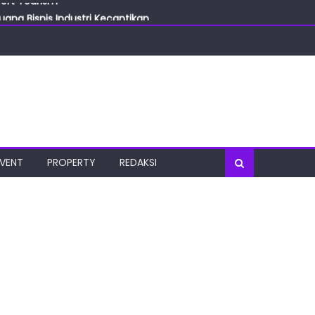
ang Bisnis Industri Kecantikan
las
oratorium Terkini
osial
port Tourism
EVENT
PROPERTY
REDAKSI