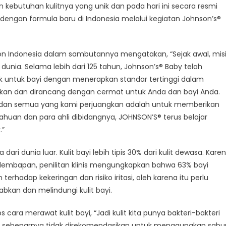
n kebutuhan kulitnya yang unik dan pada hari ini secara resmi
ir
gan
dengan formula baru di Indonesia melalui kegiatan Johnson’s®
mula
u
uk
son Indonesia dalam sambutannya mengatakan, “Sejak awal, mis
unia. Selama lebih dari 125 tahun, Johnson’s® Baby telah
i
 untuk bayi dengan menerapkan standar tertinggi dalam
ikan dan dirancang dengan cermat untuk Anda dan bayi Anda.
 dan semua yang kami perjuangkan adalah untuk memberikan
ahuan dan para ahli dibidangnya, JOHNSON’S® terus belajar
.”
ari dunia luar. Kulit bayi lebih tipis 30% dari kulit dewasa. Kare
embapan, penilitan klinis mengungkapkan bahwa 63% bayi
 terhadap kekeringan dan risiko iritasi, oleh karena itu perlu
bkan dan melindungi kulit bayi.
ps cara merawat kulit bayi, “Jadi kulit kita punya bakteri-bakteri
Jadi sebenarnya tidak direkomendasikan untuk menggunakan sabu