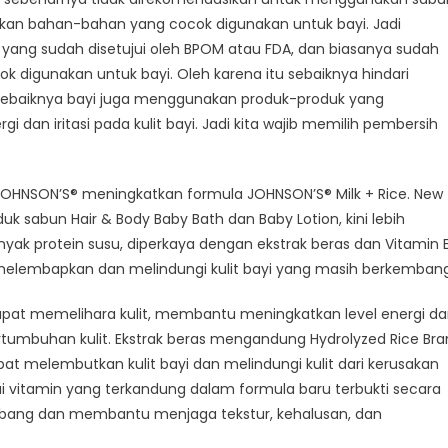
akan bahan-bahan yang cocok digunakan untuk bayi. Jadi
 yang sudah disetujui oleh BPOM atau FDA, dan biasanya sudah
k digunakan untuk bayi. Oleh karena itu sebaiknya hindari
ebaiknya bayi juga menggunakan produk-produk yang
gi dan iritasi pada kulit bayi. Jadi kita wajib memilih pembersih
JOHNSON’S® meningkatkan formula JOHNSON’S® Milk + Rice. New
k sabun Hair & Body Baby Bath dan Baby Lotion, kini lebih
ak protein susu, diperkaya dengan ekstrak beras dan Vitamin E
, melembapkan dan melindungi kulit bayi yang masih berkembang
apat memelihara kulit, membantu meningkatkan level energi d
rtumbuhan kulit. Ekstrak beras mengandung Hydrolyzed Rice Bra
apat melembutkan kulit bayi dan melindungi kulit dari kerusakan
rbagai vitamin yang terkandung dalam formula baru terbukti secara
seimbang dan membantu menjaga tekstur, kehalusan, dan