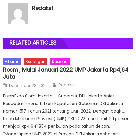
Redaksi
RELATED ARTICLES
Hiburan
Keuangan
Nasional
Resmi, Mulai Januari 2022 UMP Jakarta Rp4,64
Juta
Author
Posted
Redaksi
December 28, 2021
on
BisnisExpo.Com Jakarta – Gubernur DKI Jakarta Anies
Baswedan menerbitkan Keputusan Gubernur DKI Jakarta
Nomor 1517 Tahun 2021 tentang UMP 2022. Dengan begitu,
Upah Minimum Provinsi (UMP) DKI 2022 resmi naik 5,1 persen
menjadi Rp4.641.854 per bulan pada tahun depan.
“Menetapkan UMP 2022 di Provinsi DKI Jakarta sebesar