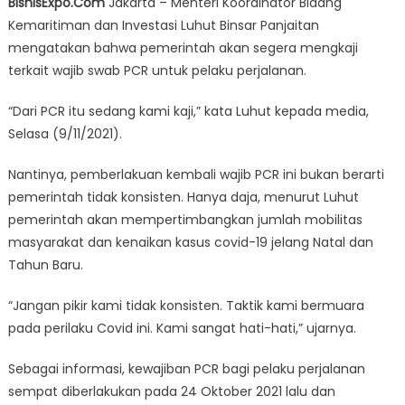
BisnisExpo.Com
Jakarta – Menteri Koordinator Bidang
Kaji
Kemaritiman dan Investasi Luhut Binsar Panjaitan
Kembali
mengatakan bahwa pemerintah akan segera mengkaji
Wajib
PCR
terkait wajib swab PCR untuk pelaku perjalanan.
Bagi
“Dari PCR itu sedang kami kaji,” kata Luhut kepada media,
Pelaku
Perjalanan
Selasa (9/11/2021).
Nantinya, pemberlakuan kembali wajib PCR ini bukan berarti
pemerintah tidak konsisten. Hanya daja, menurut Luhut
pemerintah akan mempertimbangkan jumlah mobilitas
masyarakat dan kenaikan kasus covid-19 jelang Natal dan
Tahun Baru.
“Jangan pikir kami tidak konsisten. Taktik kami bermuara
pada perilaku Covid ini. Kami sangat hati-hati,” ujarnya.
Sebagai informasi, kewajiban PCR bagi pelaku perjalanan
sempat diberlakukan pada 24 Oktober 2021 lalu dan