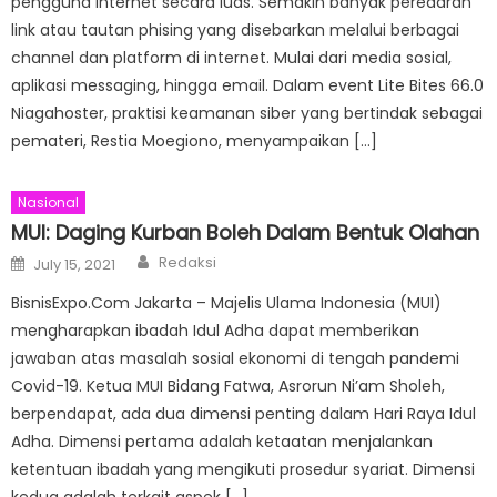
pengguna internet secara luas. Semakin banyak peredaran
link atau tautan phising yang disebarkan melalui berbagai
channel dan platform di internet. Mulai dari media sosial,
aplikasi messaging, hingga email. Dalam event Lite Bites 66.0
Niagahoster, praktisi keamanan siber yang bertindak sebagai
pemateri, Restia Moegiono, menyampaikan […]
Nasional
MUI: Daging Kurban Boleh Dalam Bentuk Olahan
Author
Posted
Redaksi
July 15, 2021
on
BisnisExpo.Com Jakarta – Majelis Ulama Indonesia (MUI)
mengharapkan ibadah Idul Adha dapat memberikan
jawaban atas masalah sosial ekonomi di tengah pandemi
Covid-19. Ketua MUI Bidang Fatwa, Asrorun Ni’am Sholeh,
berpendapat, ada dua dimensi penting dalam Hari Raya Idul
Adha. Dimensi pertama adalah ketaatan menjalankan
ketentuan ibadah yang mengikuti prosedur syariat. Dimensi
kedua adalah terkait aspek […]