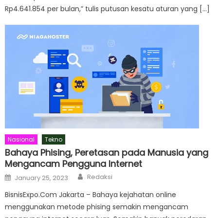
Rp4.641.854 per bulan,” tulis putusan kesatu aturan yang […]
Nasional
Tekno
Bahaya Phising, Peretasan pada Manusia yang
Mengancam Pengguna Internet
Author
Posted
Redaksi
January 25, 2023
on
BisnisExpo.Com Jakarta – Bahaya kejahatan online
menggunakan metode phising semakin mengancam