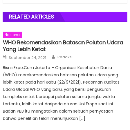
RELATED ARTICLES
Nasional
WHO Rekomendasikan Batasan Polutan Udara
Yang Lebih Ketat
Author
Posted
Redaksi
September 24, 2021
on
BisnisExpo.Com Jakarta – Organisasi Kesehatan Dunia
(WHO) merekomendasikan batasan polutan udara yang
lebih ketat pada hari Rabu (22/9/2021). Pedoman Kualitas
Udara Global WHO yang baru, yang berisi pengukuran
kompleks untuk berbagai polutan selama jangka waktu
tertentu, lebih ketat daripada aturan Uni Eropa saat ini.
Badan PBB itu mengatakan dalam sebuah pernyataan
bahwa penelitian telah menunjukkan […]