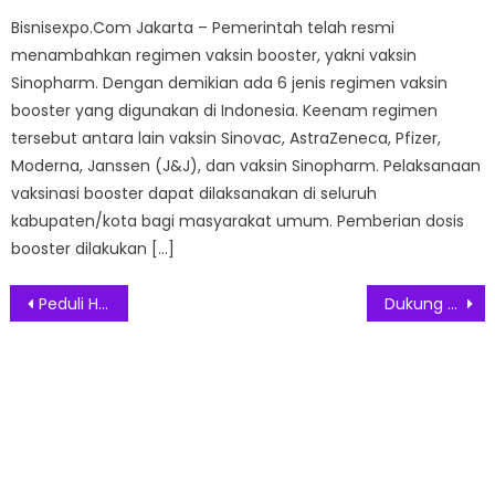
Bisnisexpo.Com Jakarta – Pemerintah telah resmi
menambahkan regimen vaksin booster, yakni vaksin
Sinopharm. Dengan demikian ada 6 jenis regimen vaksin
booster yang digunakan di Indonesia. Keenam regimen
tersebut antara lain vaksin Sinovac, AstraZeneca, Pfizer,
Moderna, Janssen (J&J), dan vaksin Sinopharm. Pelaksanaan
vaksinasi booster dapat dilaksanakan di seluruh
kabupaten/kota bagi masyarakat umum. Pemberian dosis
booster dilakukan […]
Post
Peduli Hewan Peliharaan, Pet Kingdom Adakan ‘Care For Paw’ di Empat Kota
Dukung Program Kemenkominfo, Ruangguru Luncurkan Ruang Literasi Digital
navigation