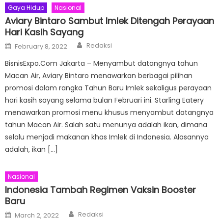
Gaya Hidup
Nasional
Aviary Bintaro Sambut Imlek Ditengah Perayaan
Hari Kasih Sayang
Author
Posted
Redaksi
February 8, 2022
on
BisnisExpo.Com Jakarta – Menyambut datangnya tahun
Macan Air, Aviary Bintaro menawarkan berbagai pilihan
promosi dalam rangka Tahun Baru Imlek sekaligus perayaan
hari kasih sayang selama bulan Februari ini. Starling Eatery
menawarkan promosi menu khusus menyambut datangnya
tahun Macan Air. Salah satu menunya adalah ikan, dimana
selalu menjadi makanan khas Imlek di Indonesia. Alasannya
adalah, ikan […]
Nasional
Indonesia Tambah Regimen Vaksin Booster
Baru
Author
Posted
Redaksi
March 2, 2022
on