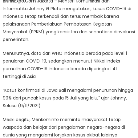
BisnisExpo.Com
Jakarta – Menteri Komunikasi dan
Kenaikan
Informatika Johnny G Plate mengatakan, kasus COVID-19 di
Kasus
Indonesia tetap terkendali dan terus membaik karena
Covid-
19
pelaksanaan Pemberlakuan Pembatasan Kegiatan
Terjadi
Masyarakat (PPKM) yang konsisten dan senantiasa dievaluasi
di
pemerintah.
43
Kabupaten/Ko
Menurutnya, data dari WHO Indonesia berada pada level 1
penularan COVID-19, sedangkan menurut Nikkei Indeks
pemulihan COVID-19 Indonesia berada diperingkat 41
tertinggi di Asia.
“Kasus konfirmasi di Jawa Bali mengalami penurunan hingga
99% dari puncak kasus pada 15 Juli yang lalu,” ujar Johnny,
Selasa (9/11/2021).
Meski begitu, Menkominfo meminta masyarakat tetap
waspada dan belajar dari pengalaman negara-negara di
dunia yang mengalami lonjakan kasus akibat lalainya