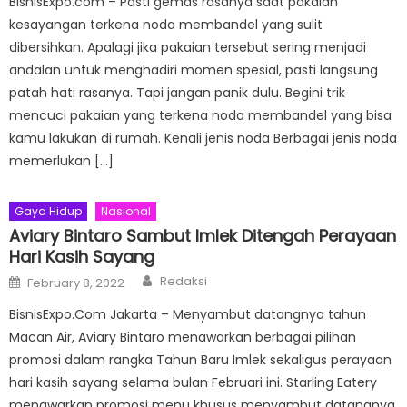
BisnisExpo.com – Pasti gemas rasanya saat pakaian
kesayangan terkena noda membandel yang sulit
dibersihkan. Apalagi jika pakaian tersebut sering menjadi
andalan untuk menghadiri momen spesial, pasti langsung
patah hati rasanya. Tapi jangan panik dulu. Begini trik
mencuci pakaian yang terkena noda membandel yang bisa
kamu lakukan di rumah. Kenali jenis noda Berbagai jenis noda
memerlukan […]
Gaya Hidup
Nasional
Aviary Bintaro Sambut Imlek Ditengah Perayaan
Hari Kasih Sayang
Author
Posted
Redaksi
February 8, 2022
on
BisnisExpo.Com Jakarta – Menyambut datangnya tahun
Macan Air, Aviary Bintaro menawarkan berbagai pilihan
promosi dalam rangka Tahun Baru Imlek sekaligus perayaan
hari kasih sayang selama bulan Februari ini. Starling Eatery
menawarkan promosi menu khusus menyambut datangnya