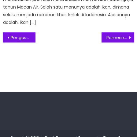
tahun Macan Air. Salah satu menunya adalah ikan, dimana
selalu menjadi makanan khas Imlek di Indonesia. Alasannya
adalah, ikan […]
Post
Pengusaha Perempuan Beri Kontribusi 9,1 Persen Pada PDB Indonesia
Pemerintah Buka Pintu Masuk Kedatangan Internasional Seluruh Negara
navigation