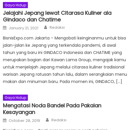
Gaya Hidup
Jelajahi Jepang lewat Citarasa Kuliner ala
Gindaco dan Chatime
Author
Posted
Redaksi
January 21, 2021
on
BisnisExpo.com Jakarta – Mengobati keinginanmu untuk bisa
jalan-jalan ke Jepang yang terkendala pandemi, di awal
tahun yang baru ini GINDACO Indonesia dan CHATIME yang
merupakan bagian dari Kawan Lama Group, mengajak kamu
untuk menjelajah Jepang melalui citarasa kuliner tradisional
warisan Jepang ratusan tahun lalu, dalam serangkaian menu
makan dan minuman baru. Pada momen ini, GINDACO, […]
Gaya Hidup
Mengatasi Noda Bandel Pada Pakaian
Kesayangan
Author
Posted
Redaksi
October 28, 2019
on