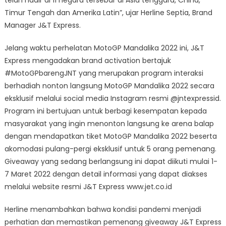
telah hadir di 11 negara tersebar di Asia tenggara, China,
Timur Tengah dan Amerika Latin”, ujar Herline Septia, Brand
Manager J&T Express.
Jelang waktu perhelatan MotoGP Mandalika 2022 ini, J&T
Express mengadakan brand activation bertajuk
#MotoGPbarengJNT yang merupakan program interaksi
berhadiah nonton langsung MotoGP Mandalika 2022 secara
eksklusif melalui social media Instagram resmi @jntexpressid.
Program ini bertujuan untuk berbagi kesempatan kepada
masyarakat yang ingin menonton langsung ke arena balap
dengan mendapatkan tiket MotoGP Mandalika 2022 beserta
akomodasi pulang-pergi eksklusif untuk 5 orang pemenang.
Giveaway yang sedang berlangsung ini dapat diikuti mulai 1-
7 Maret 2022 dengan detail informasi yang dapat diakses
melalui website resmi J&T Express www.jet.co.id
Herline menambahkan bahwa kondisi pandemi menjadi
perhatian dan memastikan pemenang giveaway J&T Express