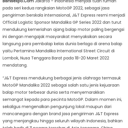
Bisnisexpo.Com
Jakarta – Indonesia menjadi tuan rumah
Express
pada seri kedua rangkaian MotoGP 2022, sebagai jasa
Ajak
pengiriman berskala internasional, J&T Express resmi menjadi
Nonton
Bareng
Official Logistic Sponsor Mandalika GP Series 2022 dan turut
MotoGP
mendukung kemeriahan ajang balap motor paling bergengsi
Eksklusif
ini dengan mengajak masyarakat menyaksikan secara
di
langsung para pembalap kelas dunia berlaga di arena balap
Lombok
yaitu Pertamina Mandalika International Street Circuit di
Lombok, Nusa Tenggara Barat pada 18-20 Maret 2022
mendatang.
“J&T Express mendukung berbagai jenis olahraga termasuk
MotoGP Mandalika 2022 sebagai salah satu jenis kejuaraan
balap motor terbesar dunia serta menyemarakkan
semangat kepada para pecinta MotoGP. Dalam momen ini,
sekaligus mengenalkan pengunjung lokal maupun dari
mancanegara dengan brand jasa pengiriman J&T Express
yang menjangkau hingga seluruh wilayah Indonesia, bahkan