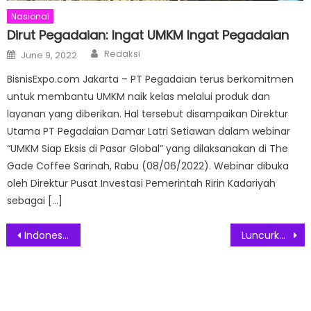
Nasional
Dirut Pegadaian: Ingat UMKM Ingat Pegadaian
Author
Posted
Redaksi
June 9, 2022
on
BisnisExpo.com Jakarta – PT Pegadaian terus berkomitmen
untuk membantu UMKM naik kelas melalui produk dan
layanan yang diberikan. Hal tersebut disampaikan Direktur
Utama PT Pegadaian Damar Latri Setiawan dalam webinar
“UMKM Siap Eksis di Pasar Global” yang dilaksanakan di The
Gade Coffee Sarinah, Rabu (08/06/2022). Webinar dibuka
oleh Direktur Pusat Investasi Pemerintah Ririn Kadariyah
sebagai […]
Post
Indonesia Tambah Regimen Vaksin Booster Baru
Luncurkan Platform DevNet, Exotic Markets Gelar Kompetisi Hingga Akhir Maret
navigation