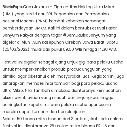
on
Bangkitkan
BisnisExpo.Com
Jakarta – Tiga entitas Holding Ultra Mikro
Usaha
(UMi) yang terdiri dari BRI, Pegadaian dan Permodalan
UMi-
Nasional Madani (PNM) kembali kobarkan semangat
UMKM
Pegadaian
pemberdayaan UMKM. Kali ini dalam bentuk Festival Pasar
Bersama
Senyum Rakyat dengan tagar #SemuaBisaSenyum yang
BRI
digelar di Alun-Alun Kasepuhan Cirebon, Jawa Barat, Sabtu
dan
(26/03/2022) mulai dari pukul 09.00 WIB hingga 14.30 WIB.
PNM
Gelar
Festival ini digelar sebagai ajang unjuk gigi para pelaku usaha
Festival
untuk memperkenalkan produk-produk unggulan yang
Pasar
dimiliki, agar diketahui oleh masyarakat luas. Kegiatan ini juga
Senyum
diharapkan memberi nilai tambah bagi para pelaku usaha
Rakyat
Ultra Mikro. Nilai tambah dimaksud diantaranya kemudahan
akses pembiayaan yang mudah dan terjangkau, hingga
peningkatan kapabilitas para pelaku usaha agar usaha
mereka dapat tumbuh dan berkelanjutan.
Sekitar 50 tenan mitra binaan dari 3 entitas, ikut serta dalam
festival ini, diantaranya 25 usulan mitra binaan BRI, 15 dari