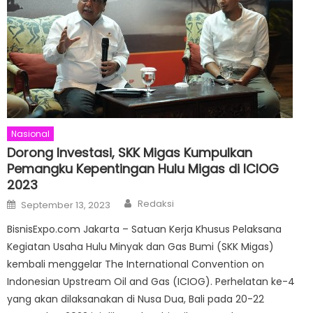
Nasional
Dorong Investasi, SKK Migas Kumpulkan
Pemangku Kepentingan Hulu Migas di ICIOG
2023
Author
Posted
Redaksi
September 13, 2023
on
BisnisExpo.com Jakarta – Satuan Kerja Khusus Pelaksana
Kegiatan Usaha Hulu Minyak dan Gas Bumi (SKK Migas)
kembali menggelar The International Convention on
Indonesian Upstream Oil and Gas (ICIOG). Perhelatan ke-4
yang akan dilaksanakan di Nusa Dua, Bali pada 20-22