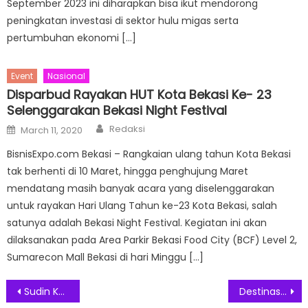
September 2023 ini diharapkan bisa ikut mendorong
peningkatan investasi di sektor hulu migas serta
pertumbuhan ekonomi […]
Event
Nasional
Disparbud Rayakan HUT Kota Bekasi Ke- 23
Selenggarakan Bekasi Night Festival
Author
Posted
Redaksi
March 11, 2020
on
BisnisExpo.com Bekasi – Rangkaian ulang tahun Kota Bekasi
tak berhenti di 10 Maret, hingga penghujung Maret
mendatang masih banyak acara yang diselenggarakan
untuk rayakan Hari Ulang Tahun ke-23 Kota Bekasi, salah
satunya adalah Bekasi Night Festival. Kegiatan ini akan
dilaksanakan pada Area Parkir Bekasi Food City (BCF) Level 2,
Sumarecon Mall Bekasi di hari Minggu […]
Post
Sudin Kebudayaan Jakarta Timur Dukung Kegiatan Battle Budaya
Destinasi Terbaru Kacamata Berkualitas dan Stylish