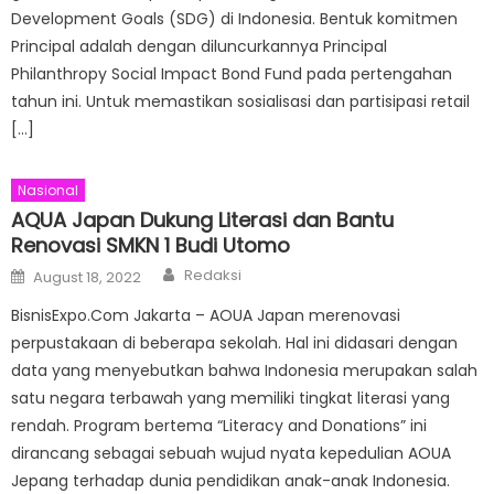
Development Goals (SDG) di Indonesia. Bentuk komitmen
Principal adalah dengan diluncurkannya Principal
Philanthropy Social Impact Bond Fund pada pertengahan
tahun ini. Untuk memastikan sosialisasi dan partisipasi retail
[…]
Nasional
AQUA Japan Dukung Literasi dan Bantu
Renovasi SMKN 1 Budi Utomo
Author
Posted
Redaksi
August 18, 2022
on
BisnisExpo.Com Jakarta – AOUA Japan merenovasi
perpustakaan di beberapa sekolah. Hal ini didasari dengan
data yang menyebutkan bahwa Indonesia merupakan salah
satu negara terbawah yang memiliki tingkat literasi yang
rendah. Program bertema “Literacy and Donations” ini
dirancang sebagai sebuah wujud nyata kepedulian AOUA
Jepang terhadap dunia pendidikan anak-anak Indonesia.