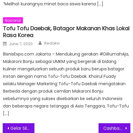
“Melihat kurangnya minat baca siswa karena […]
Nasional
Tofu Tofu Daebak, Batagor Makanan Khas Lokal
Rasa Korea
Author
Posted
Redaksi
June 7, 2020
on
BisnisExpo.com Jakarta – Mendukung gerakan #DiRumahAja,
Makaroni Bonju sebagai UMKM yang bergerak di bidang
kuliner mengeluarkan sebuah produk baru berupa batagor
instan dengan nama Tofu-Tofu Daebak. Khoirul Fuady
selaku Manager Marketing Tofu-Tofu Daebak mengatakan
Berbeda dengan produk cemilan Makaroni Bonju
sebelumnya yang sukses disebarkan ke seluruh Indonesia
dan beberapa negara tetangga di Asia Tenggara, Tofu-Tofu
[…]
Post
Gelar Silatda, Relawan Plat K Teguhkan Sikap Setia Bersama Jokowi 2024
Cashback Kilat: Deposit $50, Dapatkan Ekstra $50 dan Menangkan PS5