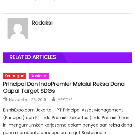
Redaksi
RELATED ARTICLES
Keuangan
Nasional
Principal Dan IndoPremier Melalui Reksa Dana
Capai Target SDGs
Author
Posted
Redaksi
November 25, 2019
on
BisnisExpo.com Jakarta – PT Principal Asset Management
(Principal) dan PT Indo Premier Sekuritas (Indo Premier) hari
ini mengumumkan kerjasama dalam penyediaan reksa dana
guna membantu pencapaian target Sustainable