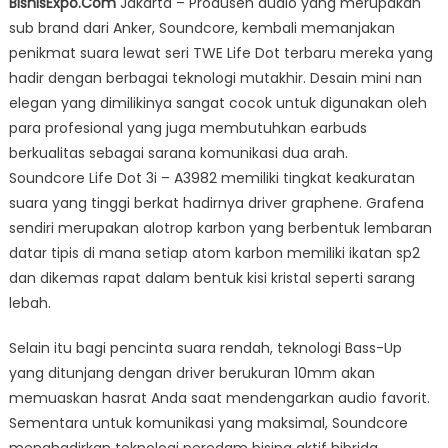
BisnisExpo.Com
Jakarta – Produsen audio yang merupakan
Luncurkan
sub brand dari Anker, Soundcore, kembali memanjakan
Teknologi
penikmat suara lewat seri TWE Life Dot terbaru mereka yang
Terbaru
TWE
hadir dengan berbagai teknologi mutakhir. Desain mini nan
Seri
elegan yang dimilikinya sangat cocok untuk digunakan oleh
Life
para profesional yang juga membutuhkan earbuds
Dot
berkualitas sebagai sarana komunikasi dua arah.
3i
Soundcore Life Dot 3i – A3982 memiliki tingkat keakuratan
–
suara yang tinggi berkat hadirnya driver graphene. Grafena
A3982
sendiri merupakan alotrop karbon yang berbentuk lembaran
datar tipis di mana setiap atom karbon memiliki ikatan sp2
dan dikemas rapat dalam bentuk kisi kristal seperti sarang
lebah.
Selain itu bagi pencinta suara rendah, teknologi Bass-Up
yang ditunjang dengan driver berukuran 10mm akan
memuaskan hasrat Anda saat mendengarkan audio favorit.
Sementara untuk komunikasi yang maksimal, Soundcore