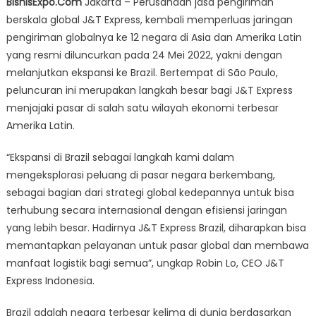
BisnisExpo.Com
Jakarta – Perusahaan jasa pengiriman
Jaringan
berskala global J&T Express, kembali memperluas jaringan
di
pengiriman globalnya ke 12 negara di Asia dan Amerika Latin
Amerika
Latin,
yang resmi diluncurkan pada 24 Mei 2022, yakni dengan
J&T
melanjutkan ekspansi ke Brazil. Bertempat di São Paulo,
Express
peluncuran ini merupakan langkah besar bagi J&T Express
Lanjutkan
menjajaki pasar di salah satu wilayah ekonomi terbesar
Ekspansi
Amerika Latin.
ke
Brazil
“Ekspansi di Brazil sebagai langkah kami dalam
mengeksplorasi peluang di pasar negara berkembang,
sebagai bagian dari strategi global kedepannya untuk bisa
terhubung secara internasional dengan efisiensi jaringan
yang lebih besar. Hadirnya J&T Express Brazil, diharapkan bisa
memantapkan pelayanan untuk pasar global dan membawa
manfaat logistik bagi semua”, ungkap Robin Lo, CEO J&T
Express Indonesia.
Brazil adalah negara terbesar kelima di dunia berdasarkan