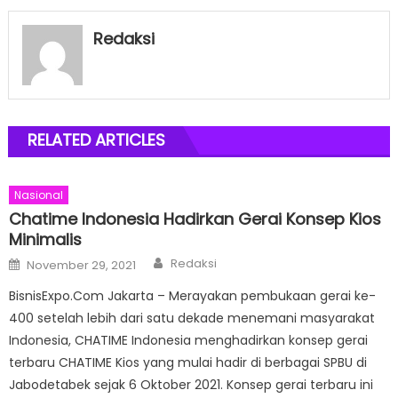
Redaksi
RELATED ARTICLES
Nasional
Chatime Indonesia Hadirkan Gerai Konsep Kios
Minimalis
Author
Posted
Redaksi
November 29, 2021
on
BisnisExpo.Com Jakarta – Merayakan pembukaan gerai ke-
400 setelah lebih dari satu dekade menemani masyarakat
Indonesia, CHATIME Indonesia menghadirkan konsep gerai
terbaru CHATIME Kios yang mulai hadir di berbagai SPBU di
Jabodetabek sejak 6 Oktober 2021. Konsep gerai terbaru ini