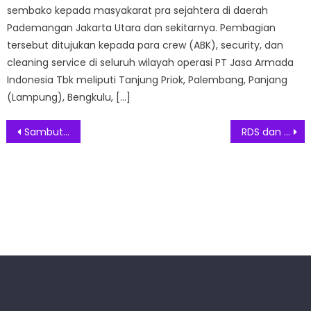
sembako kepada masyakarat pra sejahtera di daerah
Pademangan Jakarta Utara dan sekitarnya. Pembagian
tersebut ditujukan kepada para crew (ABK), security, dan
cleaning service di seluruh wilayah operasi PT Jasa Armada
Indonesia Tbk meliputi Tanjung Priok, Palembang, Panjang
(Lampung), Bengkulu, […]
Post
Sambut Libur Sekolah, GranDhika Iskandarsyah Tawarkan GranDhika Fun Camp
RDS dan HaliaLabs Luncurkan “TrustDoc”, Solusi Manajemen Kesehatan Berbasis Blockchain
navigation