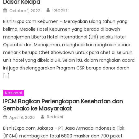
Dasar Kelapa
Author
Posted
Redaksi
October 1, 2022
on
BisnisExpo.Com Kebumen – Merayakan ulang tahun yang
kelima, Mexolie Hotel Kebumen yang berada di bawah
manajemen Liberta Hotel International (LHI) selaku Hotel
Operator dan Manajemen, menghadirkan rangkaian acara
menarik berupa Chef Showdown untuk para chef di seluruh
unit hotel yang dikelola LHI. Selain itu, dalam rangkaian acara
ini juga diselenggarakan Program CSR berupa donor darah
[…]
Nasional
IPCM Bagikan Perlengkapan Kesehatan dan
Sembako ke Masyarakat
Author
Posted
Redaksi
April 18, 2020
on
BisnisExpo.com Jakarta – PT Jasa Armada Indonesia Tbk
(IPCM) membagikan total 6800 masker dan 700 paket