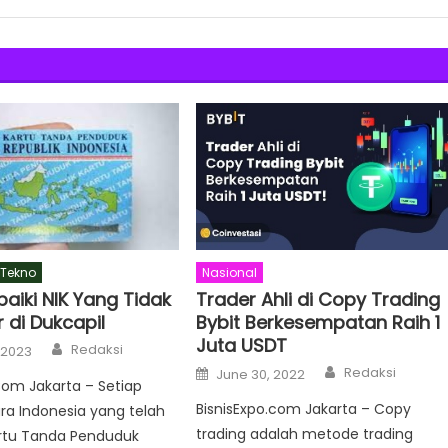
Tekno
Nasional
aiki NIK Yang Tidak
Trader Ahli di Copy Trading
 di Dukcapil
Bybit Berkesempatan Raih 1
Juta USDT
Author
Redaksi
 2023
Author
Posted
Redaksi
June 30, 2022
on
Com Jakarta – Setiap
BisnisExpo.com Jakarta – Copy
ra Indonesia yang telah
trading adalah metode trading
artu Tanda Penduduk