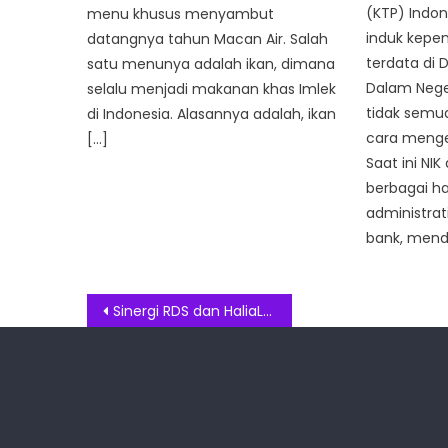
(KTP) Indon
menu khusus menyambut
induk kepe
datangnya tahun Macan Air. Salah
terdata di 
satu menunya adalah ikan, dimana
Dalam Nege
selalu menjadi makanan khas Imlek
tidak semu
di Indonesia. Alasannya adalah, ikan
cara mengec
[…]
Saat ini NI
berbagai ha
administra
bank, mend
Post
Sinergi RDS dan HaliaLabs Luncurkan TrustDoc Solusi Manajemen Kesehatan Berbasis Blockchain
navigation