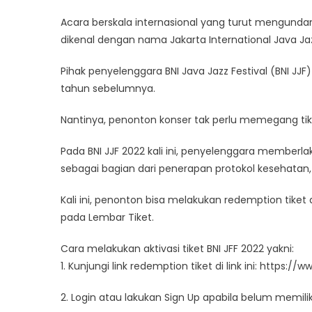
Festival
Acara berskala internasional yang turut mengundang 
2022
dikenal dengan nama Jakarta International Java Jaz
Resmi
Digelar
Pihak penyelenggara BNI Java Jazz Festival (BNI J
pada
tahun sebelumnya.
27-
29
Nantinya, penonton konser tak perlu memegang tike
Mei
2022
Pada BNI JJF 2022 kali ini, penyelenggara memberlak
sebagai bagian dari penerapan protokol kesehatan, 
Kali ini, penonton bisa melakukan redemption tike
pada Lembar Tiket.
Cara melakukan aktivasi tiket BNI JFF 2022 yakni:
1. Kunjungi link redemption tiket di link ini: https:
2. Login atau lakukan Sign Up apabila belum memili