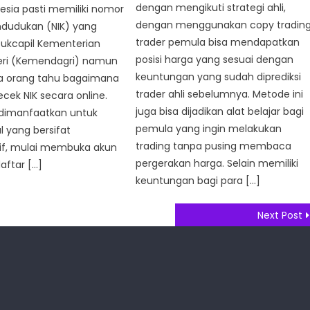
dengan mengikuti strategi ahli,
esia pasti memiliki nomor
dengan menggunakan copy tradin
ndudukan (NIK) yang
trader pemula bisa mendapatkan
Dukcapil Kementerian
posisi harga yang sesuai dengan
ri (Kemendagri) namun
keuntungan yang sudah diprediksi
a orang tahu bagaimana
trader ahli sebelumnya. Metode ini
ek NIK secara online.
juga bisa dijadikan alat belajar bagi
K dimanfaatkan untuk
pemula yang ingin melakukan
l yang bersifat
trading tanpa pusing membaca
tif, mulai membuka akun
pergerakan harga. Selain memiliki
aftar […]
keuntungan bagi para […]
Next Post