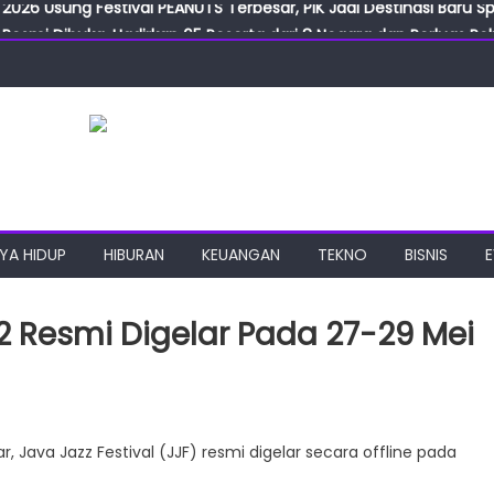
Resmi Dibuka, Hadirkan 65 Peserta dari 8 Negara dan Perluas Pelu
Resmikan ILF dan IGT Expo 2026, Industri Manufaktur Siap Naik Ke
ab Expo 2026 Resmi Digelar, Tampilkan Teknologi Medis dan Lab
ngan Gulirkan Program Jumat Berkah, Wujud Nyata Kepedulian S
2026 Usung Festival PEANUTS Terbesar, PIK Jadi Destinasi Baru S
YA HIDUP
HIBURAN
KEUANGAN
TEKNO
BISNIS
22 Resmi Digelar Pada 27-29 Mei
r, Java Jazz Festival (JJF) resmi digelar secara offline pada