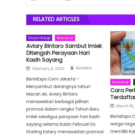
RELATED ARTICLES
Gaya Hidup
Nasional
Aviary Bintaro Sambut Imlek
Ditengah Perayaan Hari
Kasih Sayang
Author
Posted
Redaksi
February 8, 2022
on
BisnisExpo.Com Jakarta –
Nasional
Menyambut datangnya tahun
Cara Perb
Macan Air, Aviary Bintaro
Terdaftar
menawarkan berbagai pilihan
Posted
March 16,
on
promosi dalam rangka Tahun Baru
BisnisExpo.
Imlek sekaligus perayaan hari kasih
warga nega
sayang selama bulan Februari ini.
memiliki K
Starling Eatery menawarkan promosi