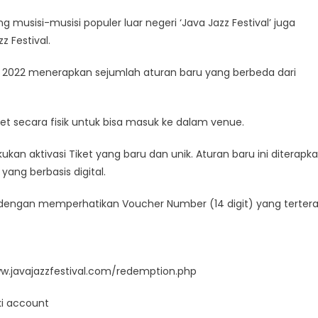
musisi-musisi populer luar negeri ‘Java Jazz Festival’ juga
z Festival.
JF) 2022 menerapkan sejumlah aturan baru yang berbeda dari
t secara fisik untuk bisa masuk ke dalam venue.
ukan aktivasi Tiket yang baru dan unik. Aturan baru ini diterapk
yang berbasis digital.
t dengan memperhatikan Voucher Number (14 digit) yang terter
//www.javajazzfestival.com/redemption.php
ki account