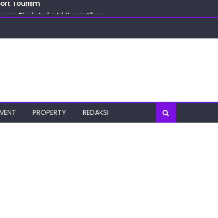
ang Bisnis Industri Kecantikan
las
oratorium Terkini
osial
port Tourism
EVENT
PROPERTY
REDAKSI