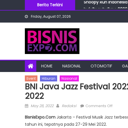
Skip
Berita Terkini
IndoBeauty Expo 2026 
to
Menteri Perindustrian 
Friday, August 07, 2026
content
IndoHealthcare Gakesl
BRI Cabang Mega Kuni
Snoopy Run Indonesia 
HOME
NASIONAL
OTOMOTIF
GA
Event
Hiburan
Nasional
BNI Java Jazz Festival 20
2022
Posted
Author
on
May 28, 2022
Redaksi
Comments Off
on
BNI
BisnisExpo.Com
Jakarta – Festival Musik Jazz terbesa
Java
tahun ini, tepatnya pada 27-29 Mei 2022.
Jazz