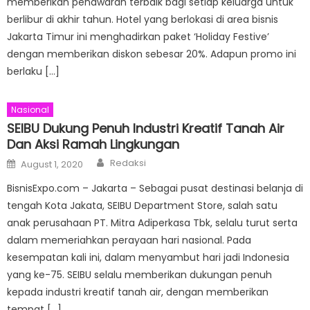
memberikan penawaran terbaik bagi setiap keluarga untuk
berlibur di akhir tahun. Hotel yang berlokasi di area bisnis
Jakarta Timur ini menghadirkan paket ‘Holiday Festive’
dengan memberikan diskon sebesar 20%. Adapun promo ini
berlaku […]
Nasional
SEIBU Dukung Penuh Industri Kreatif Tanah Air
Dan Aksi Ramah Lingkungan
Author
Posted
Redaksi
August 1, 2020
on
BisnisExpo.com – Jakarta – Sebagai pusat destinasi belanja di
tengah Kota Jakata, SEIBU Department Store, salah satu
anak perusahaan PT. Mitra Adiperkasa Tbk, selalu turut serta
dalam memeriahkan perayaan hari nasional. Pada
kesempatan kali ini, dalam menyambut hari jadi Indonesia
yang ke-75. SEIBU selalu memberikan dukungan penuh
kepada industri kreatif tanah air, dengan memberikan
tempat […]