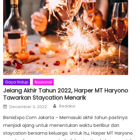
Gaya Hidup
Nasional
Jelang Akhir Tahun 2022, Harper MT Haryono
Tawarkan Staycation Menarik
Author
Posted
Redaksi
December 3, 2022
on
BisnisExpo.Com Jakarta – Memasuki akhir tahun pastinya
menjadi ajang untuk menentukan waktu berlibur dan
staycation bersama keluarga. Untuk itu, Harper MT Haryono