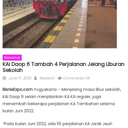
Nasional
KAI Daop 6 Tambah 4 Perjalanan Jelang Liburan
Sekolah
Posted
Author
on
June 17, 2022
Redaksi
Comments Off
on
KAI
BisnisExpo.com
Yogyakarta – Menjelang masa libur sekolah,
Daop
KAI Daop 6 selain menjalankan KA KA reguler, juga
6
menambah beberapa perjalanan KA Tambahan selama
Tambah
4
bulan Juni 2022.
Perjalanan
“Pada bulan Juni 2022, ada 55 perjalanan KA Jarak Jauh
Jelang