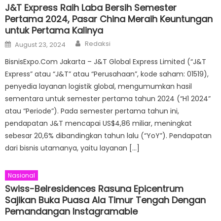
J&T Express Raih Laba Bersih Semester
Pertama 2024, Pasar China Meraih Keuntungan
untuk Pertama Kalinya
Author
Posted
Redaksi
August 23, 2024
on
BisnisExpo.Com Jakarta – J&T Global Express Limited (“J&T
Express” atau “J&T” atau “Perusahaan”, kode saham: 01519),
penyedia layanan logistik global, mengumumkan hasil
sementara untuk semester pertama tahun 2024 (“H1 2024”
atau “Periode”). Pada semester pertama tahun ini,
pendapatan J&T mencapai US$4,86 miliar, meningkat
sebesar 20,6% dibandingkan tahun lalu (“YoY”). Pendapatan
dari bisnis utamanya, yaitu layanan […]
Nasional
Swiss-Belresidences Rasuna Epicentrum
Sajikan Buka Puasa Ala Timur Tengah Dengan
Pemandangan Instagramable