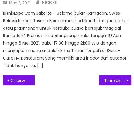
Author
Posted
Redaksi
May 2, 2021
on
BisnisExpo.Com Jakarta – Selama bulan Ramadan, Swiss-
Belresidences Rasuna Epicentrum hadirkan hidangan buffet
atau prasmanan untuk berbuka puasa bertajuk “Magical
Ramadan”. Promosi ini berlangsung mulai tanggal 19 April
hingga 6 Mei 2021, pukul 17:30 hingga 21:00 WIB dengan
menyajikan menu andalan khas Timur Tengah di Swiss-
CafeTM Restaurant yang memiliki area indoor dan outdoor.
Tidak hanya itu, […]
Post
Chairwoman Peace20 Princess Cheryl Halpern: Peace20 Dari Indonesia Untuk Dunia
Transaksi Valas Naik 40% Jelang KTT G20
navigation