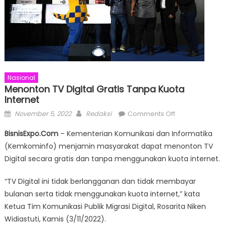
Nasional
Menonton TV Digital Gratis Tanpa Kuota
Internet
Posted
Author
on
November 5, 2022
Redaksi
Comments Off
on
Menonton
BisnisExpo.Com
– Kementerian Komunikasi dan Informatika
TV
(Kemkominfo) menjamin masyarakat dapat menonton TV
Digital
Digital secara gratis dan tanpa menggunakan kuota internet.
Gratis
Tanpa
“TV Digital ini tidak berlangganan dan tidak membayar
Kuota
bulanan serta tidak menggunakan kuota internet,” kata
Internet
Ketua Tim Komunikasi Publik Migrasi Digital, Rosarita Niken
Widiastuti, Kamis (3/11/2022).