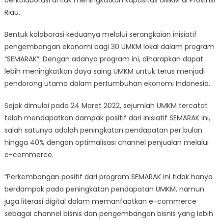
berkolaborasi untuk meningkatkan kapasitas UMKM di Provinsi
Menyasar
Riau.
Pasar
Lokal
Bentuk kolaborasi keduanya melalui serangkaian inisiatif
di
pengembangan ekonomi bagi 30 UMKM lokal dalam program
Riau
“SEMARAK”. Dengan adanya program ini, diharapkan dapat
lebih meningkatkan daya saing UMKM untuk terus menjadi
pendorong utama dalam pertumbuhan ekonomi Indonesia.
Sejak dimulai pada 24 Maret 2022, sejumlah UMKM tercatat
telah mendapatkan dampak positif dari inisiatif SEMARAK ini,
salah satunya adalah peningkatan pendapatan per bulan
hingga 40% dengan optimalisasi channel penjualan melalui
e-commerce.
“Perkembangan positif dari program SEMARAK ini tidak hanya
berdampak pada peningkatan pendapatan UMKM, namun
juga literasi digital dalam memanfaatkan e-commerce
sebagai channel bisnis dan pengembangan bisnis yang lebih