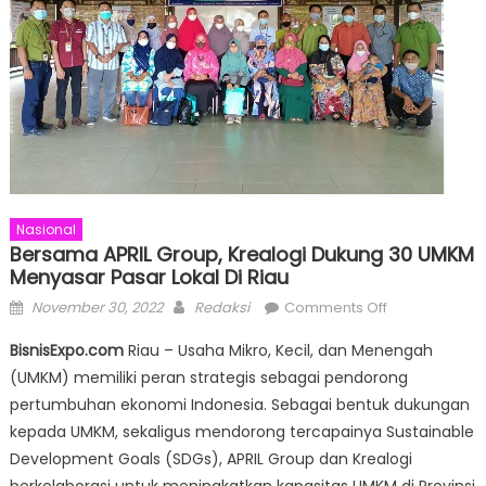
Nasional
Bersama APRIL Group, Krealogi Dukung 30 UMKM
Menyasar Pasar Lokal Di Riau
Posted
Author
on
November 30, 2022
Redaksi
Comments Off
on
Bersama
BisnisExpo.com
Riau – Usaha Mikro, Kecil, dan Menengah
APRIL
(UMKM) memiliki peran strategis sebagai pendorong
Group,
pertumbuhan ekonomi Indonesia. Sebagai bentuk dukungan
Krealogi
Dukung
kepada UMKM, sekaligus mendorong tercapainya Sustainable
30
Development Goals (SDGs), APRIL Group dan Krealogi
UMKM