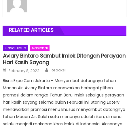
RELATED ARTICLES
Gaya Hidup
Nasional
Aviary Bintaro Sambut Imlek Ditengah Perayaan
Hari Kasih Sayang
Author
Posted
Redaksi
February 8, 2022
on
BisnisExpo.Com Jakarta – Menyambut datangnya tahun
Macan Air, Aviary Bintaro menawarkan berbagai pilihan
promosi dalam rangka Tahun Baru Imlek sekaligus perayaan
hari kasih sayang selama bulan Februari ini. Starling Eatery
menawarkan promosi menu khusus menyambut datangnya
tahun Macan Air. Salah satu menunya adalah ikan, dimana
selalu menjadi makanan khas Imlek di Indonesia. Alasannya