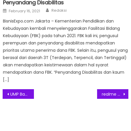
Penyandang Disabilitas
Author
Posted
Redaksi
February 16, 2021
on
BisnisExpo.com Jakarta – Kementerian Pendidikan dan
Kebudayaan kembali menyelenggarakan Fasilitasi Bidang
Kebudayaan (FBK) pada tahun 2021. FBK kali ini, pengusul
perempuan dan penyandang disabilitas mendapatkan
prioritas utama penerima dana FBK. Selain itu, pengusul yang
berasal dari daerah 3T (Terdepan, Terpencil, dan Tertinggal)
akan mendapatkan keistimewaan dalam hal syarat
mendapatkan dana FBK. “Penyandang Disabilitas dan kaum
[…]
Post
UMP Banten 2023 Naik 6,4 Persen
realme Siap Menggelar Golden Roadshow di Tiga Kota Besar di Indonesia
navigation