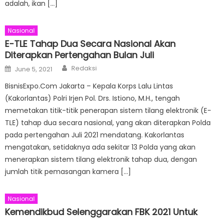
adalah, ikan […]
Nasional
E-TLE Tahap Dua Secara Nasional Akan
Diterapkan Pertengahan Bulan Juli
Author
Posted
Redaksi
June 5, 2021
on
BisnisExpo.Com Jakarta – Kepala Korps Lalu Lintas
(Kakorlantas) Polri Irjen Pol. Drs. Istiono, M.H., tengah
memetakan titik-titik penerapan sistem tilang elektronik (E-
TLE) tahap dua secara nasional, yang akan diterapkan Polda
pada pertengahan Juli 2021 mendatang. Kakorlantas
mengatakan, setidaknya ada sekitar 13 Polda yang akan
menerapkan sistem tilang elektronik tahap dua, dengan
jumlah titik pemasangan kamera […]
Nasional
Kemendikbud Selenggarakan FBK 2021 Untuk