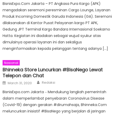
BisnisExpo.Com Jakarta – PT Angkasa Pura Kargo (APK)
mengadakan seremoni peresminan Cargo Lounge, Layanan
Produk Incoming Domestik Garuda Indonesia (GA). Seremoni
dilaksanakan di Kantor Pusat Pelayanan kargo PT APK,
Gedung JPT Terminal Kargo Bandara Internasional Soekarno
Hatta. Kegiatan ini diadakan sebagai wujud syukur atas
dimulainya operasi layanan ini dan sekaligus
menginformasikan kepada pelanggan tentang adanya […]
Nasional
Bhinneka Store Luncurkan #BisaNego Lewat
Telepon dan Chat
Author
Posted
Redaksi
March 31, 2020
on
BisnisExpo.com Jakarta ‒ Mendukung langkah pemerintah
dalam memperlambat penyebaran Coronavirus Disease
(Covid-19) dengan gerakan #dirumahsaja, Bhinneka.Com
meluncurkan inisiatif #BisaNego yang berjalan di jaringan