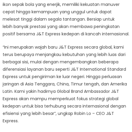
Global
ikon sepak bola yang enerjik, memiliki kekuatan manuver
Brand
cepat hingga kemampuan yang unggul untuk dapat
Ambassador
melesat tinggi dalam segala tantangan. Bersiap untuk
lebih banyak prestasi yang akan membawa peningkatan
positif bersama J&T Express kedepan di kancah internasional.
“Ini merupakan wajah baru J&T Express secara global, kami
terus berupaya menjangkau kebutuhan yang lebih luas dari
berbagai sisi, mulai dengan mengembangkan beberapa
diferensiasi layanan baru seperti J&T International Standard
Express untuk pengiriman ke luar negeri. Hingga perluasan
jaringan di Asia Tenggara, China, Timur tengah, dan Amerika
Latin. Kami yakin hadirnya Global Brand Ambassador J&T
Express akan mampu memperkuat fokus strategi global
kedepan untuk bisa terhubung secara internasional dengan
efisiensi yang lebih besar”, ungkap Robin Lo – CEO J&T
Express.