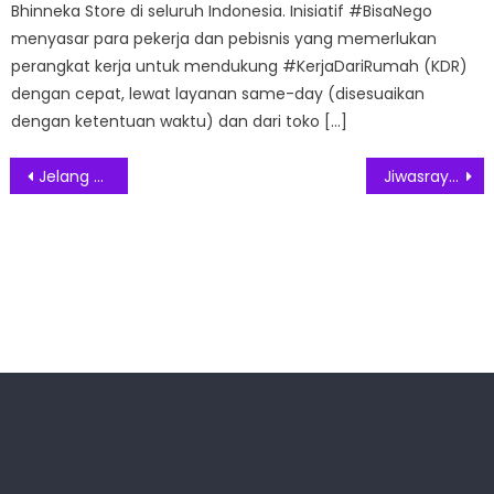
Bhinneka Store di seluruh Indonesia. Inisiatif #BisaNego
menyasar para pekerja dan pebisnis yang memerlukan
perangkat kerja untuk mendukung #KerjaDariRumah (KDR)
dengan cepat, lewat layanan same-day (disesuaikan
dengan ketentuan waktu) dan dari toko […]
Post
Jelang Peringatan Hari Ibu, KlikDokter Buat Campaign #JagaMamamu
Jiwasraya Rasionalisasi, Serikat Pekerja Tolak PHK
navigation