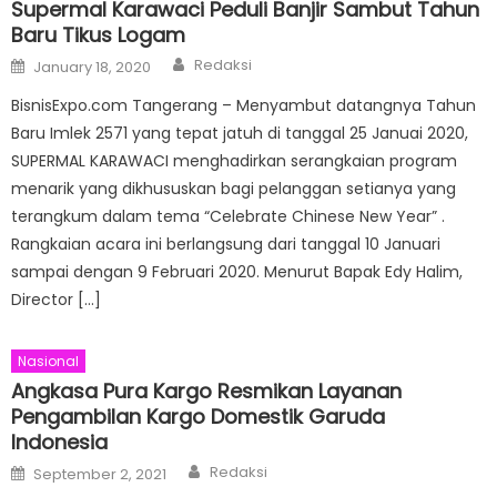
Supermal Karawaci Peduli Banjir Sambut Tahun
Baru Tikus Logam
Author
Posted
Redaksi
January 18, 2020
on
BisnisExpo.com Tangerang – Menyambut datangnya Tahun
Baru Imlek 2571 yang tepat jatuh di tanggal 25 Januai 2020,
SUPERMAL KARAWACI menghadirkan serangkaian program
menarik yang dikhususkan bagi pelanggan setianya yang
terangkum dalam tema “Celebrate Chinese New Year” .
Rangkaian acara ini berlangsung dari tanggal 10 Januari
sampai dengan 9 Februari 2020. Menurut Bapak Edy Halim,
Director […]
Nasional
Angkasa Pura Kargo Resmikan Layanan
Pengambilan Kargo Domestik Garuda
Indonesia
Author
Posted
Redaksi
September 2, 2021
on