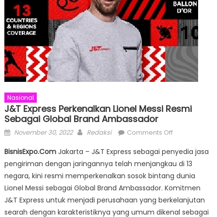
Nasional
J&T Express Perkenalkan Lionel Messi Resmi
Sebagai Global Brand Ambassador
Posted
Author
on
November 30, 2022
Redaksi
Comments Off
on
J&T
BisnisExpo.Com
Jakarta – J&T Express sebagai penyedia jasa
Express
pengiriman dengan jaringannya telah menjangkau di 13
Perkenalkan
negara, kini resmi memperkenalkan sosok bintang dunia
Lionel
Messi
Lionel Messi sebagai Global Brand Ambassador. Komitmen
Resmi
J&T Express untuk menjadi perusahaan yang berkelanjutan
Sebagai
searah dengan karakteristiknya yang umum dikenal sebagai