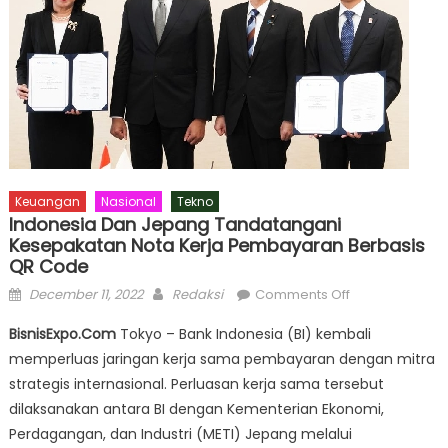
Keuangan
Nasional
Tekno
Indonesia Dan Jepang Tandatangani
Kesepakatan Nota Kerja Pembayaran Berbasis
QR Code
Posted
Author
on
December 11, 2022
Redaksi
Comments Off
on
Indonesia
BisnisExpo.Com
Tokyo – Bank Indon​esia (BI) kembali
dan
memperluas jaringan kerja sama pembayaran dengan mitra
Jepang
strategis internasional. Perluasan kerja sama tersebut
Tandatangani
Kesepakatan
dilaksanakan antara BI dengan Kementerian Ekonomi,
Nota
Perdagangan, dan Industri (METI) Jepang melalui