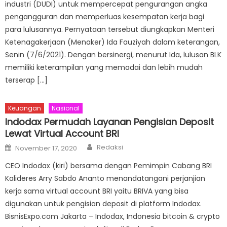
industri (DUDI) untuk mempercepat pengurangan angka
pengangguran dan memperluas kesempatan kerja bagi
para lulusannya. Pernyataan tersebut diungkapkan Menteri
Ketenagakerjaan (Menaker) Ida Fauziyah dalam keterangan,
Senin (7/6/2021). Dengan bersinergi, menurut Ida, lulusan BLK
memiliki keterampilan yang memadai dan lebih mudah
terserap […]
Keuangan
Nasional
Indodax Permudah Layanan Pengisian Deposit
Lewat Virtual Account BRI
Author
Posted
Redaksi
November 17, 2020
on
CEO Indodax (kiri) bersama dengan Pemimpin Cabang BRI
Kalideres Arry Sabdo Ananto menandatangani perjanjian
kerja sama virtual account BRI yaitu BRIVA yang bisa
digunakan untuk pengisian deposit di platform Indodax.
BisnisExpo.com Jakarta – Indodax, Indonesia bitcoin & crypto