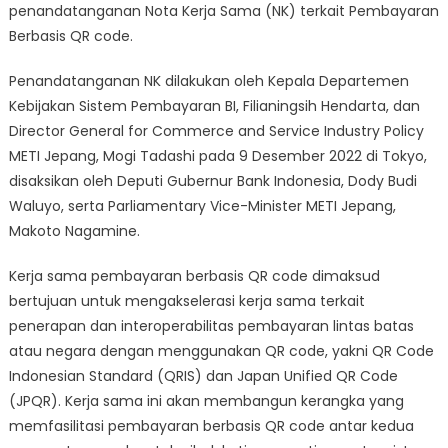
Kerja
penandatanganan Nota Kerja Sama (NK) terkait Pembayaran
Pembayaran
Berbasis QR code.
Berbasis
QR
Penandatanganan NK dilakukan oleh Kepala Departemen
Code
Kebijakan Sistem Pembayaran BI, Filianingsih Hendarta, dan
Director General for Commerce and Service Industry Policy
METI Jepang, Mogi Tadashi pada 9 Desember 2022 di Tokyo,
disaksikan oleh Deputi Gubernur Bank Indonesia, Dody Budi
Waluyo, serta Parliamentary Vice-Minister METI Jepang,
Makoto Nagamine.
Kerja sama pembayaran berbasis QR code dimaksud
bertujuan untuk mengakselerasi kerja sama terkait
penerapan dan interoperabilitas pembayaran lintas batas
atau negara dengan menggunakan QR code, yakni QR Code
Indonesian Standard (QRIS) dan Japan Unified QR Code
(JPQR). Kerja sama ini akan membangun kerangka yang
memfasilitasi pembayaran berbasis QR code antar kedua