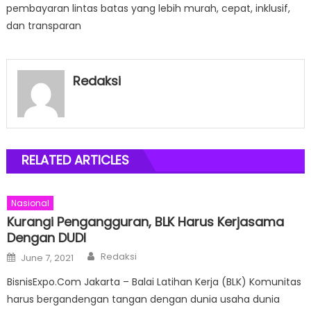
pembayaran lintas batas yang lebih murah, cepat, inklusif,
dan transparan
Redaksi
RELATED ARTICLES
Nasional
Kurangi Pengangguran, BLK Harus Kerjasama
Dengan DUDI
Author
Posted
Redaksi
June 7, 2021
on
BisnisExpo.Com Jakarta – Balai Latihan Kerja (BLK) Komunitas
harus bergandengan tangan dengan dunia usaha dunia