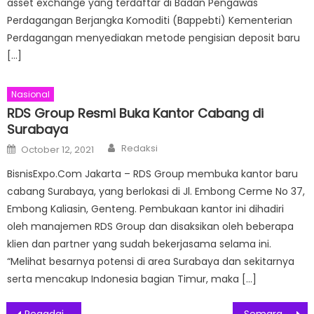
asset exchange yang terdaftar di Badan Pengawas
Perdagangan Berjangka Komoditi (Bappebti) Kementerian
Perdagangan menyediakan metode pengisian deposit baru
[…]
Nasional
RDS Group Resmi Buka Kantor Cabang di
Surabaya
Author
Posted
Redaksi
October 12, 2021
on
BisnisExpo.Com Jakarta – RDS Group membuka kantor baru
cabang Surabaya, yang berlokasi di Jl. Embong Cerme No 37,
Embong Kaliasin, Genteng. Pembukaan kantor ini dihadiri
oleh manajemen RDS Group dan disaksikan oleh beberapa
klien dan partner yang sudah bekerjasama selama ini.
“Melihat besarnya potensi di area Surabaya dan sekitarnya
serta mencakup Indonesia bagian Timur, maka […]
Pegadaian Kanwil VIII Jakarta 1 Menggelar Pengajian Bulanan dan Santunan Kaum Dhuafa dan Anak Yatim
Semarak Sparkle and Shine Sambut Tahun Baru 2023 di Aviary Bintaro