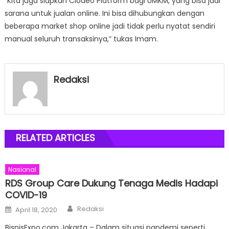
“Kita juga siapkan Clodeo Platform bagi UMKM, yang bisa jadi
sarana untuk jualan online. Ini bisa dihubungkan dengan
beberapa market shop online jadi tidak perlu nyatat sendiri
manual seluruh transaksinya,” tukas Imam.
Redaksi
RELATED ARTICLES
Nasional
RDS Group Care Dukung Tenaga Medis Hadapi
COVID-19
Author
Posted
Redaksi
April 18, 2020
on
BisnisExpo.com Jakarta – Dalam situasi pandemi seperti