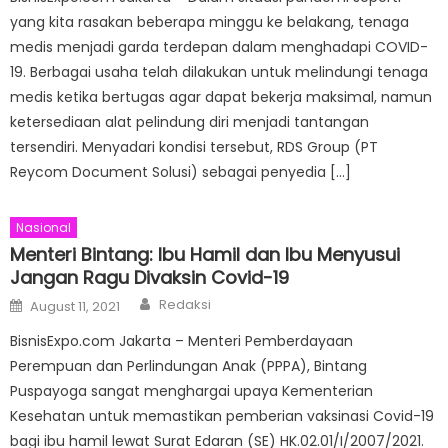
yang kita rasakan beberapa minggu ke belakang, tenaga
medis menjadi garda terdepan dalam menghadapi COVID-
19. Berbagai usaha telah dilakukan untuk melindungi tenaga
medis ketika bertugas agar dapat bekerja maksimal, namun
ketersediaan alat pelindung diri menjadi tantangan
tersendiri. Menyadari kondisi tersebut, RDS Group (PT
Reycom Document Solusi) sebagai penyedia […]
Nasional
Menteri Bintang: Ibu Hamil dan Ibu Menyusui
Jangan Ragu Divaksin Covid-19
Author
Posted
Redaksi
August 11, 2021
on
BisnisExpo.com Jakarta – Menteri Pemberdayaan
Perempuan dan Perlindungan Anak (PPPA), Bintang
Puspayoga sangat menghargai upaya Kementerian
Kesehatan untuk memastikan pemberian vaksinasi Covid-19
bagi ibu hamil lewat Surat Edaran (SE) HK.02.01/I/2007/2021.