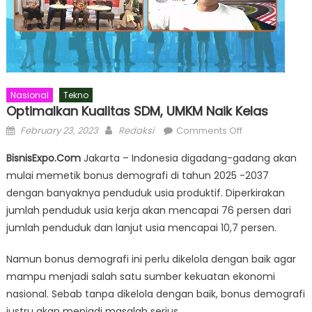
Nasional
Tekno
Optimalkan Kualitas SDM, UMKM Naik Kelas
Posted
Author
on
February 23, 2023
Redaksi
Comments Off
on
Optimalkan
BisnisExpo.Com
Jakarta – Indonesia digadang-gadang akan
Kualitas
mulai memetik bonus demografi di tahun 2025 -2037
SDM,
dengan banyaknya penduduk usia produktif. Diperkirakan
UMKM
Naik
jumlah penduduk usia kerja akan mencapai 76 persen dari
Kelas
jumlah penduduk dan lanjut usia mencapai 10,7 persen.
Namun bonus demografi ini perlu dikelola dengan baik agar
mampu menjadi salah satu sumber kekuatan ekonomi
nasional. Sebab tanpa dikelola dengan baik, bonus demografi
justru akan menjadi masalah serius.