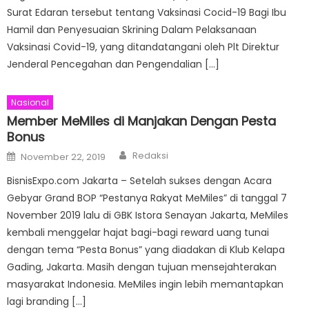
Surat Edaran tersebut tentang Vaksinasi Cocid-19 Bagi Ibu
Hamil dan Penyesuaian Skrining Dalam Pelaksanaan
Vaksinasi Covid-19, yang ditandatangani oleh Plt Direktur
Jenderal Pencegahan dan Pengendalian […]
Nasional
Member MeMiles di Manjakan Dengan Pesta
Bonus
Author
Posted
Redaksi
November 22, 2019
on
BisnisExpo.com Jakarta – Setelah sukses dengan Acara
Gebyar Grand BOP “Pestanya Rakyat MeMiles” di tanggal 7
November 2019 lalu di GBK Istora Senayan Jakarta, MeMiles
kembali menggelar hajat bagi-bagi reward uang tunai
dengan tema “Pesta Bonus” yang diadakan di Klub Kelapa
Gading, Jakarta. Masih dengan tujuan mensejahterakan
masyarakat Indonesia. MeMiles ingin lebih memantapkan
lagi branding […]