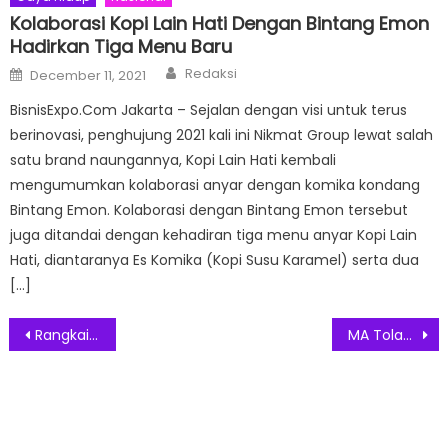
Kolaborasi Kopi Lain Hati Dengan Bintang Emon
Hadirkan Tiga Menu Baru
Author
Posted
Redaksi
December 11, 2021
on
BisnisExpo.Com Jakarta – Sejalan dengan visi untuk terus
berinovasi, penghujung 2021 kali ini Nikmat Group lewat salah
satu brand naungannya, Kopi Lain Hati kembali
mengumumkan kolaborasi anyar dengan komika kondang
Bintang Emon. Kolaborasi dengan Bintang Emon tersebut
juga ditandai dengan kehadiran tiga menu anyar Kopi Lain
Hati, diantaranya Es Komika (Kopi Susu Karamel) serta dua
[…]
Post
Rangkaian Event Niagahoster x KiriminAja, Ajak Pebisnis Memaksimalkan Digital Marketing
MA Tolak Kasasi Gugatan Hak Cipta Tabungan Emas Pegadaian
navigation