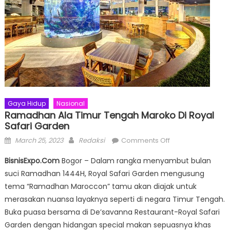
Gaya Hidup
Nasional
Ramadhan Ala Timur Tengah Maroko Di Royal
Safari Garden
Posted
Author
on
March 25, 2023
Redaksi
Comments Off
on
Ramadhan
BisnisExpo.Com
Bogor – Dalam rangka menyambut bulan
Ala
suci Ramadhan 1444H, Royal Safari Garden mengusung
Timur
tema “Ramadhan Maroccon” tamu akan diajak untuk
Tengah
Maroko
merasakan nuansa layaknya seperti di negara Timur Tengah.
di
Buka puasa bersama di De’savanna Restaurant-Royal Safari
Royal
Garden dengan hidangan special makan sepuasnya khas