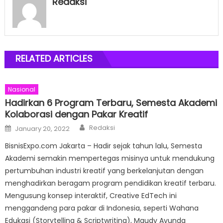
Redaksi
RELATED ARTICLES
Nasional
Hadirkan 6 Program Terbaru, Semesta Akademi
Kolaborasi dengan Pakar Kreatif
Author
Posted
Redaksi
January 20, 2022
on
BisnisExpo.com Jakarta – Hadir sejak tahun lalu, Semesta
Akademi semakin mempertegas misinya untuk mendukung
pertumbuhan industri kreatif yang berkelanjutan dengan
menghadirkan beragam program pendidikan kreatif terbaru.
Mengusung konsep interaktif, Creative EdTech ini
menggandeng para pakar di Indonesia, seperti Wahana
Edukasi (Storytelling & Scriptwriting), Maudy Ayunda