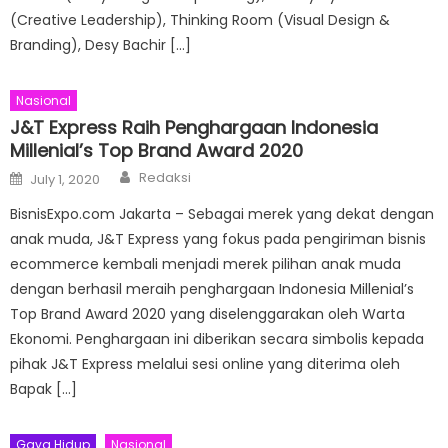
(Creative Leadership), Thinking Room (Visual Design &
Branding), Desy Bachir […]
Nasional
J&T Express Raih Penghargaan Indonesia
Millenial’s Top Brand Award 2020
Author
Posted
Redaksi
July 1, 2020
on
BisnisExpo.com Jakarta – Sebagai merek yang dekat dengan
anak muda, J&T Express yang fokus pada pengiriman bisnis
ecommerce kembali menjadi merek pilihan anak muda
dengan berhasil meraih penghargaan Indonesia Millenial’s
Top Brand Award 2020 yang diselenggarakan oleh Warta
Ekonomi. Penghargaan ini diberikan secara simbolis kepada
pihak J&T Express melalui sesi online yang diterima oleh
Bapak […]
Gaya Hidup
Nasional