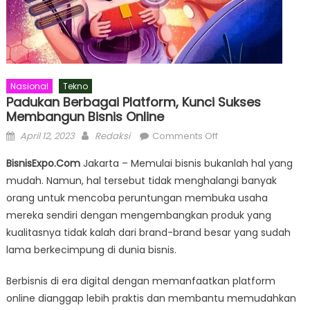
Nasional
Tekno
Padukan Berbagai Platform, Kunci Sukses
Membangun Bisnis Online
Posted
Author
on
April 12, 2023
Redaksi
Comments Off
on
Padukan
BisnisExpo.Com
Jakarta – Memulai bisnis bukanlah hal yang
Berbagai
mudah. Namun, hal tersebut tidak menghalangi banyak
Platform,
orang untuk mencoba peruntungan membuka usaha
Kunci
Sukses
mereka sendiri dengan mengembangkan produk yang
Membangun
kualitasnya tidak kalah dari brand-brand besar yang sudah
Bisnis
lama berkecimpung di dunia bisnis.
Online
Berbisnis di era digital dengan memanfaatkan platform
online dianggap lebih praktis dan membantu memudahkan