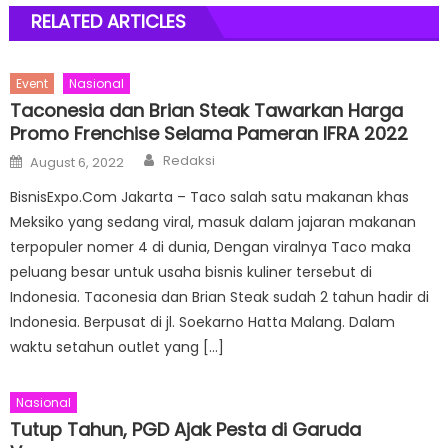
RELATED ARTICLES
Event
Nasional
Taconesia dan Brian Steak Tawarkan Harga
Promo Frenchise Selama Pameran IFRA 2022
Author
Posted
Redaksi
August 6, 2022
on
BisnisExpo.Com Jakarta – Taco salah satu makanan khas
Meksiko yang sedang viral, masuk dalam jajaran makanan
terpopuler nomer 4 di dunia, Dengan viralnya Taco maka
peluang besar untuk usaha bisnis kuliner tersebut di
Indonesia. Taconesia dan Brian Steak sudah 2 tahun hadir di
Indonesia. Berpusat di jl. Soekarno Hatta Malang. Dalam
waktu setahun outlet yang […]
Nasional
Tutup Tahun, PGD Ajak Pesta di Garuda