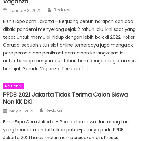
Vaganza
Author
Posted
Redaksi
January 3, 2022
on
BisnisExpo.com Jakarta – Berjuang penuh harapan dan doa
dikala pandemi menyerang sejak 2 tahun lalu, kini saat yang
tepat untuk memulai hidup dengan lebih baik di 2022. Poker
Garuda, sebuah situs slot online terpercaya juga mengajak
para pemain dan penikmat permainan ketangkasan ini
untuk bersiap menyambut tahun baru dengan kegiatan seru
bertajuk Garuda Vaganza. Tersedia […]
Nasional
PPDB 2021 Jakarta Tidak Terima Calon Siswa
Non KK DKI
Author
Posted
Redaksi
May 19, 2021
on
BisnisExpo.Com Jakarta – Para calon siswa dan orang tua
yang hendak mendaftarkan putra-putrinya pada PPDB
Jakarta 2021 harus mulai mempersiapkan diri. Proses