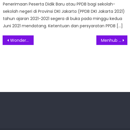
Penerimaan Peserta Didik Baru atau PPDB bagi sekolah-
sekolah negeri di Provinsi DKI Jakarta (PPDB DKI Jakarta 2021)
tahun ajaran 2021-2021 segera di buka pada minggu kedua
Juni 2021 mendatang. Ketentuan dan persyaratan PPDB […]
Post
Wonderlux Beri Perlindungan Rambut dari Panas dan Sinar UV
Menhub Minta Masyarakat Membeli Tiket Penyeberangan Secara Online
navigation