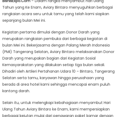
BisnisExpo.Com
– Dalam rangka menyambut hari Ulang
ke-
Tahun yang Ke Enam, Aviary Bintaro menyuguhkan berbagai
Enam
rangkaian acara seru untuk tamu yang telah kami siapkan
Aviary
Bintaro
sepanjang bulan Mei ini.
Suguhkan
Kegiatan pertama dimulai dengan Donor Darah yang
Berbagai
Acara
merupakan rangkaian pembuka dari berbagai kegiatan di
Menarik
bulan Mei ini. Bekerjasama dengan Palang Merah Indonesia
Sepanjang
(PMI) Tangerang Selatan, Aviary Bintaro melaksanakan Donor
Bulan
Darah yang merupakan bagian dari Kegiatan Sosial
Mei
Kemasyarakatan yang dilakukan setiap tiga bulan sekali.
Dihadiri oleh Artileri Pertahanan Udara 10 – Bintaro, Tangerang
Selatan serta tamu, karyawan hingga perusahaan yang
berada di area hotel kami sehingga mencapai enam puluh
kantong darah.
Selain itu, untuk melengkapi kebahagiaan menyambut Hari
Ulang Tahun Aviary Bintaro ke Enam, kami mempersiapkan
berbagai kejutan mulai dari penawaran paket kamar dengan