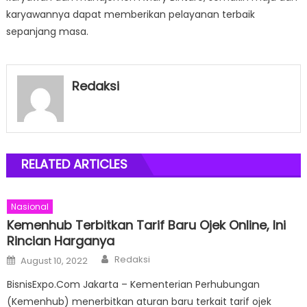
karyawannya dapat memberikan pelayanan terbaik
sepanjang masa.
Redaksi
RELATED ARTICLES
Nasional
Kemenhub Terbitkan Tarif Baru Ojek Online, Ini
Rincian Harganya
Author
Posted
Redaksi
August 10, 2022
on
BisnisExpo.Com Jakarta – Kementerian Perhubungan
(Kemenhub) menerbitkan aturan baru terkait tarif ojek