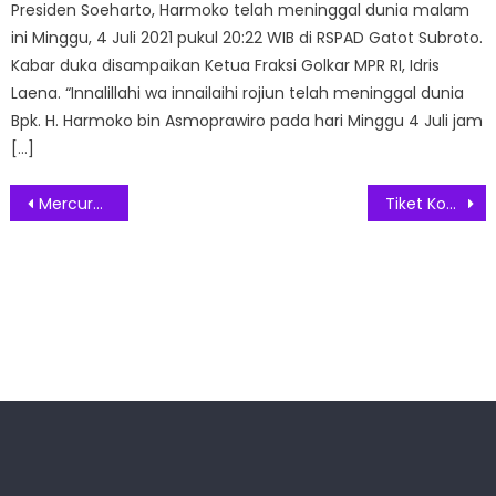
Presiden Soeharto, Harmoko telah meninggal dunia malam
ini Minggu, 4 Juli 2021 pukul 20:22 WIB di RSPAD Gatot Subroto.
Kabar duka disampaikan Ketua Fraksi Golkar MPR RI, Idris
Laena. “Innalillahi wa innailaihi rojiun telah meninggal dunia
Bpk. H. Harmoko bin Asmoprawiro pada hari Minggu 4 Juli jam
[…]
Post
Mercure Serpong Alam Sutera Siapkan Keseruan Liburan Harpitnas
Tiket Konser Coldplay Jakarta Sudah Mulai Dijual, Berikut Harganya
navigation