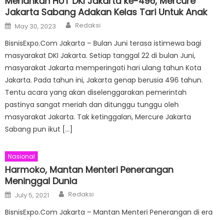
Meriahkan HUT DKI Jakarta ke-496, Mercure
Jakarta Sabang Adakan Kelas Tari Untuk Anak
Author
Posted
Redaksi
May 30, 2023
on
BisnisExpo.Com Jakarta – Bulan Juni terasa istimewa bagi
masyarakat DKI Jakarta. Setiap tanggal 22 di bulan Juni,
masyarakat Jakarta memperingati hari ulang tahun Kota
Jakarta. Pada tahun ini, Jakarta genap berusia 496 tahun.
Tentu acara yang akan diselenggarakan pemerintah
pastinya sangat meriah dan ditunggu tunggu oleh
masyarakat Jakarta. Tak ketinggalan, Mercure Jakarta
Sabang pun ikut […]
Nasional
Harmoko, Mantan Menteri Penerangan
Meninggal Dunia
Author
Posted
Redaksi
July 5, 2021
on
BisnisExpo.Com Jakarta – Mantan Menteri Penerangan di era